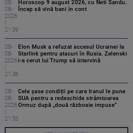
08-
Horoscop 9 august 2026, cu Neti Sandu.
08-
Încep să vină bani în cont
2026
|
21:39
08-
Elon Musk a refuzat accesul Ucrainei la
08-
Starlink pentru atacuri în Rusia. Zelenski
2026
i-a cerut lui Trump să intervină
|
21:36
08-
Cele șase condiții pe care Iranul le pune
08-
SUA pentru a redeschide strâmtoarea
2026
Ormuz după „două războaie impuse”
|
21:33