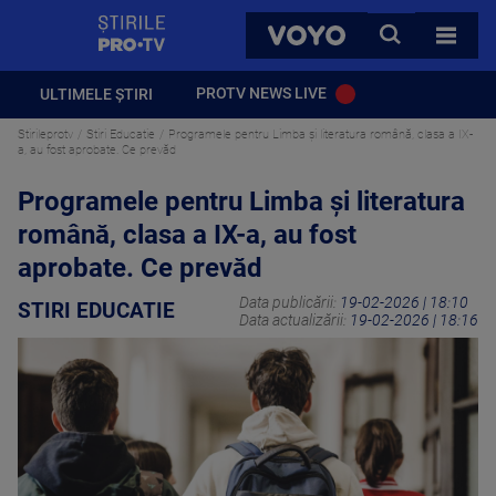
StirilePROTV
CAUTA
VOYO
TOATE 
PROTV NEWS LIVE
ULTIMELE ȘTIRI
Stirileprotv
Stiri Educatie
Programele pentru Limba şi literatura română, clasa a IX-
a, au fost aprobate. Ce prevăd
Programele pentru Limba şi literatura
română, clasa a IX-a, au fost
aprobate. Ce prevăd
Data publicării:
19-02-2026 | 18:10
STIRI EDUCATIE
Data actualizării:
19-02-2026 | 18:16