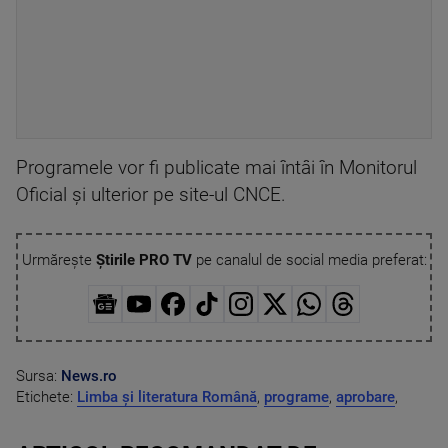
Programele vor fi publicate mai întâi în Monitorul
Oficial şi ulterior pe site-ul CNCE.
Urmărește
Știrile PRO TV
pe canalul de social media preferat:
Sursa:
News.ro
Etichete:
Limba și literatura Română
,
programe
,
aprobare
,