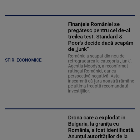
Finanțele României se
pregătesc pentru cel de-al
treilea test. Standard &
Poor’s decide dacă scapăm
de „junk”
România a scapat din nou de
STIRI ECONOMICE
retrogradarea la categoria „junk”.
Agenția Moody's, a reconfirmat
ratingul României, dar cu
perspectivă negativă. Asta
înseamnă că țara noastră rămâne
pe ultima treaptă recomandată
investițiilor.
Drona care a explodat în
Bulgaria, la granița cu
România, a fost identificată.
Anunțul autorităților de la