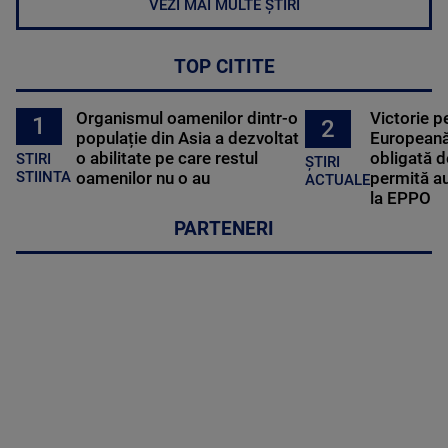
VEZI MAI MULTE ȘTIRI
TOP CITITE
Organismul oamenilor dintr-o
Victorie p
1
2
populație din Asia a dezvoltat
Europeană
o abilitate pe care restul
obligată d
STIRI
ȘTIRI
oamenilor nu o au
permită au
STIINTA
ACTUALE
la EPPO
PARTENERI