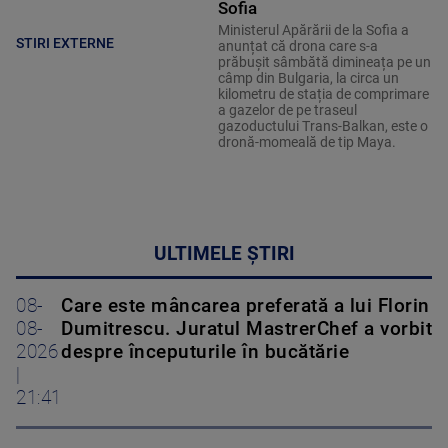
Sofia
Ministerul Apărării de la Sofia a
STIRI EXTERNE
anunțat că drona care s-a
prăbușit sâmbătă dimineața pe un
câmp din Bulgaria, la circa un
kilometru de stația de comprimare
a gazelor de pe traseul
gazoductului Trans-Balkan, este o
dronă-momeală de tip Maya.
ULTIMELE ȘTIRI
08-
Care este mâncarea preferată a lui Florin
08-
Dumitrescu. Juratul MastrerChef a vorbit
2026
despre începuturile în bucătărie
|
21:41