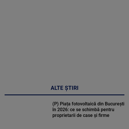
MAI
MULTE
DETALII
30:33
ALTE ȘTIRI
(P) Piața fotovoltaică din București
în 2026: ce se schimbă pentru
proprietarii de case și firme