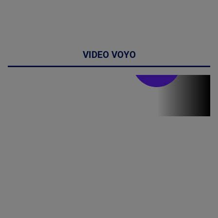
VIDEO VOYO
Stirile PRO TV
Stirile PRO
TV # 19.00 -
8 August
2026