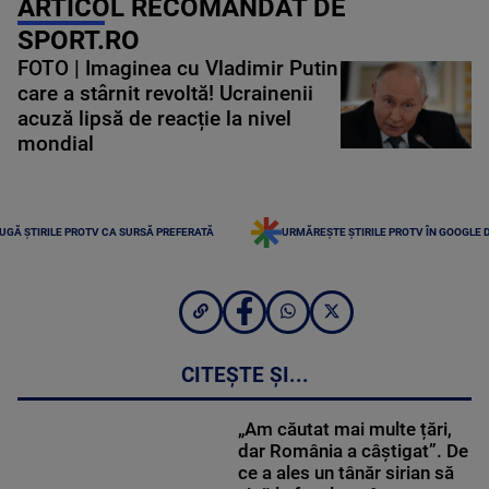
ARTICOL RECOMANDAT DE
SPORT.RO
FOTO | Imaginea cu Vladimir Putin
care a stârnit revoltă! Ucrainenii
acuză lipsă de reacție la nivel
mondial
UGĂ ȘTIRILE PROTV CA SURSĂ PREFERATĂ
URMĂREȘTE ȘTIRILE PROTV ÎN GOOGLE 
CITEȘTE ȘI...
„Am căutat mai multe țări,
dar România a câștigat”. De
ce a ales un tânăr sirian să