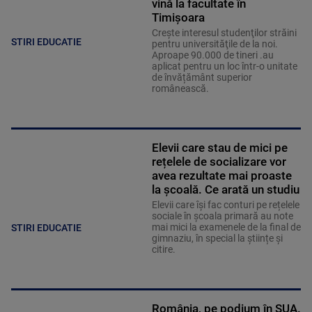
vină la facultate în
Timișoara
Creşte interesul studenţilor străini
STIRI EDUCATIE
pentru universităţile de la noi.
Aproape 90.000 de tineri .au
aplicat pentru un loc într-o unitate
de învățământ superior
românească.
Elevii care stau de mici pe
rețelele de socializare vor
avea rezultate mai proaste
la școală. Ce arată un studiu
Elevii care îşi fac conturi pe rețelele
sociale în școala primară au note
mai mici la examenele de la final de
STIRI EDUCATIE
gimnaziu, în special la științe și
citire.
România, pe podium în SUA.