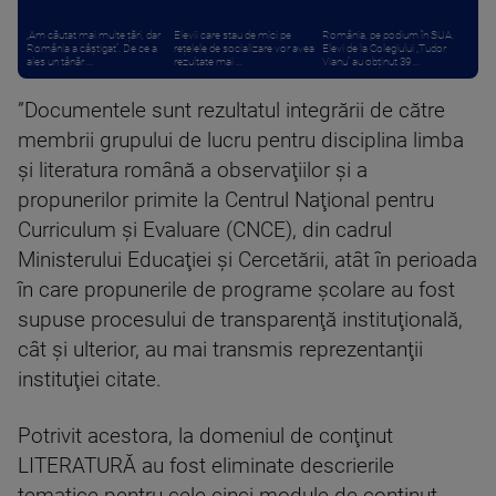
„Am căutat mai multe țări, dar
Elevii care stau de mici pe
România, pe podium în SUA.
România a câștigat”. De ce a
rețelele de socializare vor avea
Elevi de la Colegiului „Tudor
ales un tânăr ...
rezultate mai ...
Vianu” au obținut 39 ...
”Documentele sunt rezultatul integrării de către
membrii grupului de lucru pentru disciplina limba
şi literatura română a observaţiilor şi a
propunerilor primite la Centrul Naţional pentru
Curriculum şi Evaluare (CNCE), din cadrul
Ministerului Educaţiei şi Cercetării, atât în perioada
în care propunerile de programe şcolare au fost
supuse procesului de transparenţă instituţională,
cât şi ulterior, au mai transmis reprezentanţii
instituţiei citate.
Potrivit acestora, la domeniul de conţinut
LITERATURĂ au fost eliminate descrierile