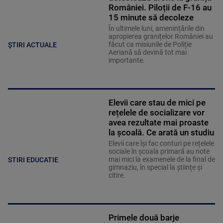
României. Piloții de F-16 au
15 minute să decoleze
În ultimele luni, amenințările din
apropierea granițelor României au
făcut ca misiunile de Poliție
ȘTIRI ACTUALE
Aeriană să devină tot mai
importante.
Elevii care stau de mici pe
rețelele de socializare vor
avea rezultate mai proaste
la școală. Ce arată un studiu
Elevii care îşi fac conturi pe rețelele
sociale în școala primară au note
mai mici la examenele de la final de
STIRI EDUCATIE
gimnaziu, în special la științe și
citire.
Primele două barje