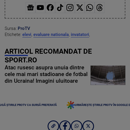
Sursa:
ProTV
Etichete:
elevi
,
evaluare nationala
,
invatatori
,
ARTICOL RECOMANDAT DE
SPORT.RO
Atac rusesc asupra unuia dintre
cele mai mari stadioane de fotbal
din Ucraina! Imagini uluitoare
UGĂ ȘTIRILE PROTV CA SURSĂ PREFERATĂ
URMĂREȘTE ȘTIRILE PROTV ÎN GOOGLE 