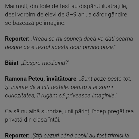
Mai mult, din foile de test au dispărut ilustrațiile,
deși vorbim de elevi de 8–9 ani, a căror gândire
se bazează pe imagine.
Reporter
: „
Vreau să-mi spuneți dacă vă dați seama
despre ce e textul acesta doar privind poza
.”
Băiat
: „
Despre medicină?
”
Ramona Petcu, învățătoare
: „
Sunt poze peste tot.
Și înainte de a citi textele, pentru a le stârni
curiozitatea, îi rugăm să privească imaginile
.”
Ca să nu aibă surprize, unii părinți încep pregătirea
privată din clasa întâi.
Reporter
: „
Știți cazuri când copiii au fost trimiși la