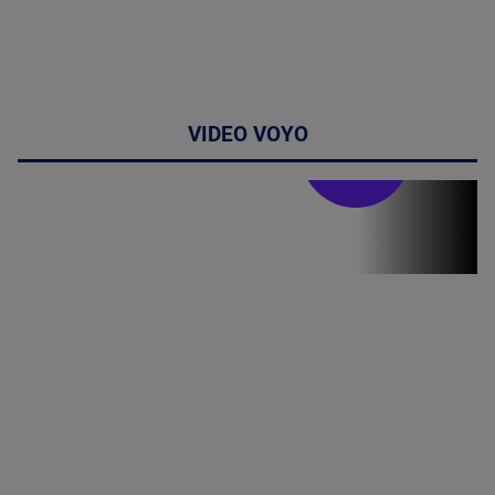
VIDEO VOYO
Stirile PRO TV
Stirile PRO
TV # 19.00 -
07 August
2026