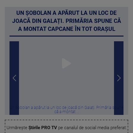
UN ȘOBOLAN A APĂRUT LA UN LOC DE
JOACĂ DIN GALAȚI. PRIMĂRIA SPUNE CĂ
A MONTAT CAPCANE ÎN TOT ORAȘUL
Un șobolan a apărut la un loc de joacă din Galați. Primăria spune
„Am 
că a montat ...
Urmărește
Știrile PRO TV
pe canalul de social media preferat: