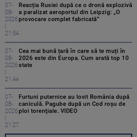
07-
Reacția Rusiei după ce o dronă explozivă
08-
a paralizat aeroportul din Leipzig: „O
2026
provocare complet fabricată”
|
21:54
07-
Cea mai bună țară în care să te muți în
08-
2026 este din Europa. Cum arată top 10
2026
state
|
21:44
07-
Furtuni puternice au lovit România după
08-
caniculă. Pagube după un Cod roşu de
2026
ploi torenţiale. VIDEO
|
21:27