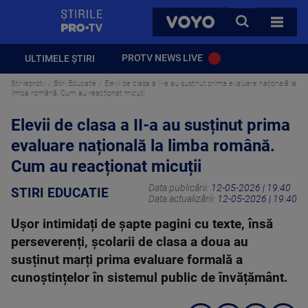
StirilePROTV
CAUTA
VOYO
TOATE 
PROTV NEWS LIVE
ULTIMELE ȘTIRI
Stirileprotv
Stiri Educatie
Elevii de clasa a II-a au susținut prima evaluare națională la
limba română. Cum au reacționat micuții
Elevii de clasa a II-a au susținut prima
evaluare națională la limba română.
Cum au reacționat micuții
Data publicării:
12-05-2026 | 19:40
STIRI EDUCATIE
Data actualizării:
12-05-2026 | 19:40
Ușor intimidați de șapte pagini cu texte, însă
perseverenți, școlarii de clasa a doua au
susținut marți prima evaluare formală a
cunoștințelor în sistemul public de învățământ.