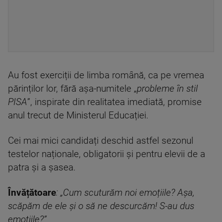
Au fost exerciții de limba română, ca pe vremea
părinților lor, fără așa-numitele „
probleme în stil
PISA
”, inspirate din realitatea imediată, promise
anul trecut de Ministerul Educației.
Cei mai mici candidați deschid astfel sezonul
testelor naționale, obligatorii și pentru elevii de a
patra și a șasea.
Învățătoare
: „Cum scuturăm noi emoțiile? Așa,
scăpăm de ele și o să ne descurcăm! S-au dus
emoțiile?”