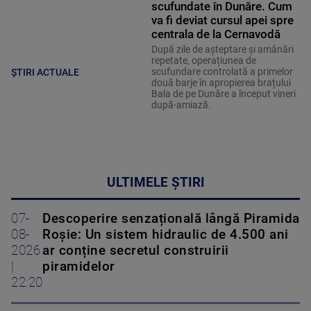
scufundate în Dunăre. Cum
va fi deviat cursul apei spre
centrala de la Cernavodă
După zile de așteptare și amânări
repetate, operațiunea de
scufundare controlată a primelor
ȘTIRI ACTUALE
două barje în apropierea brațului
Bala de pe Dunăre a început vineri
după-amiază.
ULTIMELE ȘTIRI
07-
Descoperire senzațională lângă Piramida
08-
Roșie: Un sistem hidraulic de 4.500 ani
2026
ar conține secretul construirii
|
piramidelor
22:20