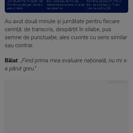
„Am căutat mai multe țări, dar
Elevii care stau de mici pe
România, pe podium în SUA.
România a câștigat”. De ce a
rețelele de socializare vor avea
Elevi de la Colegiului „Tudor
ales un tânăr ...
rezultate mai ...
Vianu” au obținut 39 ...
Au avut două minute și jumătate pentru fiecare
cerință: de transcris, despărțit în silabe, pus
semne de punctuație, ales cuvinte cu sens similar
sau contrar.
Băiat
: „
Fiind prima mea evaluare națională, nu mi s-
a părut greu
.”