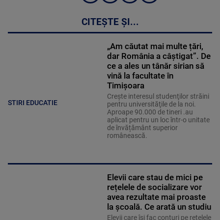
CITEȘTE ȘI...
„Am căutat mai multe țări,
dar România a câștigat”. De
ce a ales un tânăr sirian să
vină la facultate în
Timișoara
Creşte interesul studenţilor străini
STIRI EDUCATIE
pentru universităţile de la noi.
Aproape 90.000 de tineri .au
aplicat pentru un loc într-o unitate
de învățământ superior
românească.
Elevii care stau de mici pe
rețelele de socializare vor
avea rezultate mai proaste
la școală. Ce arată un studiu
Elevii care îşi fac conturi pe rețelele