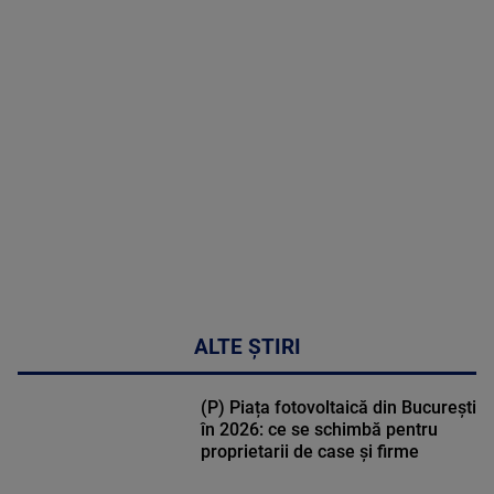
MAI
MULTE
DETALII
48:24
ALTE ȘTIRI
(P) Piața fotovoltaică din București
în 2026: ce se schimbă pentru
proprietarii de case și firme