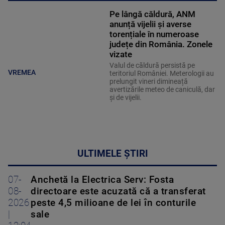
Pe lângă căldură, ANM
anunță vijelii și averse
torențiale în numeroase
județe din România. Zonele
vizate
Valul de căldură persistă pe
VREMEA
teritoriul României. Meterologii au
prelungit vineri dimineață
avertizările meteo de caniculă, dar
și de vijelii.
ULTIMELE ȘTIRI
07-
Anchetă la Electrica Serv: Fosta
08-
directoare este acuzată că a transferat
2026
peste 4,5 milioane de lei în conturile
|
sale