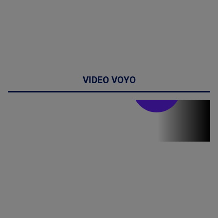
VIDEO VOYO
Doctor de
bine
(P) Terapia
hormonală în