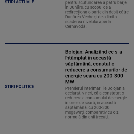
ȘTIRI ACTUALE
pentru scufundarea a patru barje
în Dunăre, cu scopul de a
redirecționa o parte din debit către
Dunărea Veche și de a limita
scăderea nivelului apei la
Cernavodă.
Bolojan: Analizând ce s-a
întâmplat în această
săptămână, constat o
reducere a consumurilor de
energie seara cu 200-300
MW
STIRI POLITICE
Premierul interimar Ilie Bolojan a
declarat, vineri, că a constatat o
reducere a consumului de energie
în orele de seară, în această
săptămână, cu 200-300
megawaţi, comparativ cu o zi
normală din anii trecuţi.