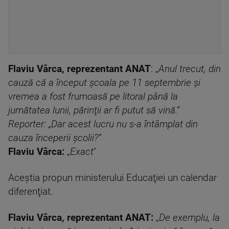
Flaviu Vârca, reprezentant ANAT
: „
Anul trecut, din
cauză că a început şcoala pe 11 septembrie şi
vremea a fost frumoasă pe litoral până la
jumătatea lunii, părinţii ar fi putut să vină.”
Reporter: „Dar acest lucru nu s-a întâmplat din
cauza începerii şcolii?”
Flaviu Vârca:
„
Exact
"
Aceştia propun ministerului Educaţiei un calendar
diferenţiat.
Flaviu Vârca, reprezentant ANAT:
„
De exemplu, la