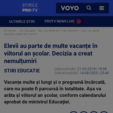
StirilePROTV
CAUTA
VOYO
TOATE 
PROTV NEWS LIVE
ULTIMELE ȘTIRI
Stirileprotv
Stiri Educatie
Elevii au parte de multe vacanțe în viitorul an școlar.
Decizia a creat nemulțumiri
Elevii au parte de multe vacanțe în
viitorul an școlar. Decizia a creat
nemulțumiri
Data publicării:
21-02-2018 | 18:58
STIRI EDUCATIE
Data actualizării:
14-08-2025 | 23:46
Vacanțe multe și lungi și o programă încărcată,
care nu poate fi parcursă în totalitate. Aşa va
arăta și viitorul an școlar, conform calendarului
aprobat de ministrul Educaţiei.