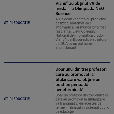
Vianu” au obținut 39 de
medalii la Olimpiada NEO
Science
Au înlocuit vacanța cu probleme
STIRI EDUCATIE
de fizică, matematică și
informatică, iar munca lor a fost
răsplătită. Elevii Colegiului
Național de Informatică „Tudor
Vianu”, din București, s-au întors
din SUA cu un palmares
impresionant.
Doar unul din trei profesori
care au promovat la
titularizare va obține un
post pe perioadă
nedeterminată
Doar un profesor din trei, dintre cei
STIRI EDUCATIE
care au promovat la titularizare,
va fi angajat zilele acestea pe
termen nelimitat în sistemul public
de educație.