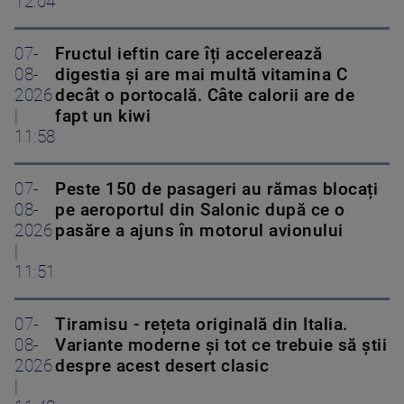
12:04
07-
Fructul ieftin care îți accelerează
08-
digestia și are mai multă vitamina C
2026
decât o portocală. Câte calorii are de
|
fapt un kiwi
11:58
07-
Peste 150 de pasageri au rămas blocați
08-
pe aeroportul din Salonic după ce o
2026
pasăre a ajuns în motorul avionului
|
11:51
07-
Tiramisu - rețeta originală din Italia.
08-
Variante moderne și tot ce trebuie să știi
2026
despre acest desert clasic
|