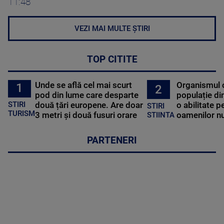
11:48
VEZI MAI MULTE ȘTIRI
TOP CITITE
Unde se află cel mai scurt
Organismul 
1
2
pod din lume care desparte
populație di
STIRI
două țări europene. Are doar
o abilitate p
STIRI
TURISM
3 metri și două fusuri orare
oamenilor nu
STIINTA
PARTENERI