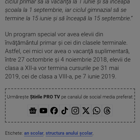
ciclul primar să ia vacanţa la 1 iunie şi să înceapă
şcoala la 1 septembrie, iar ciclul gimnazial să se
termine la 15 iunie şi să înceapă la 15 septembrie.”
Un program special vor avea elevii din
învăţământul primar şi cei din clasele terminale.
Astfel, cei mici vor avea o vacanţă suplimentară,
între 27 octombrie şi 4 noiembrie 2018, elevii de
clasa a XII-a vor termina cursurile pe 31 mai
2019, cei de clasa a VIII-a, pe 7 iunie 2019.
Urmărește
Știrile PRO TV
pe canalul de social media preferat:
Etichete:
an scolar
,
structura anului școlar
,