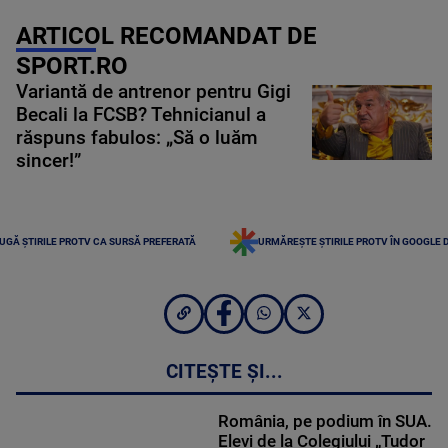
ARTICOL RECOMANDAT DE
SPORT.RO
Variantă de antrenor pentru Gigi
Becali la FCSB? Tehnicianul a
răspuns fabulos: „Să o luăm
sincer!”
UGĂ ȘTIRILE PROTV CA SURSĂ PREFERATĂ
URMĂREȘTE ȘTIRILE PROTV ÎN GOOGLE 
CITEȘTE ȘI...
România, pe podium în SUA.
Elevi de la Colegiului „Tudor