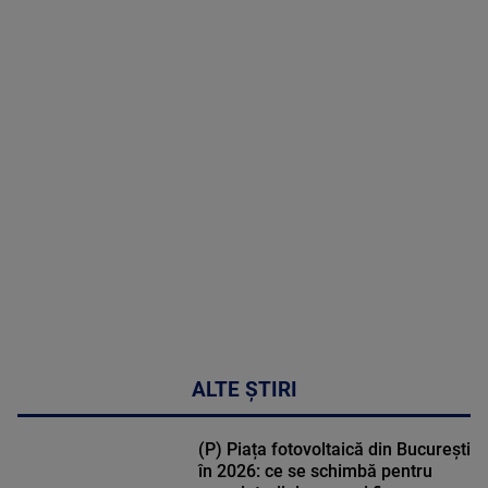
menopauză
poate
corecta
sindromul
cardio-
metabolic
MAI
MULTE
DETALII
17:46
ALTE ȘTIRI
(P) Piața fotovoltaică din București
în 2026: ce se schimbă pentru