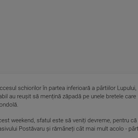
cesul schiorilor în partea inferioară a pârtiilor Lupului
bil au reușit să mențină zăpadă pe unele bretele care a
gondolă.
 acest weekend, sfatul este să veniți devreme, pentru c
sivului Postăvaru și rămâneți cât mai mult acolo - pârti