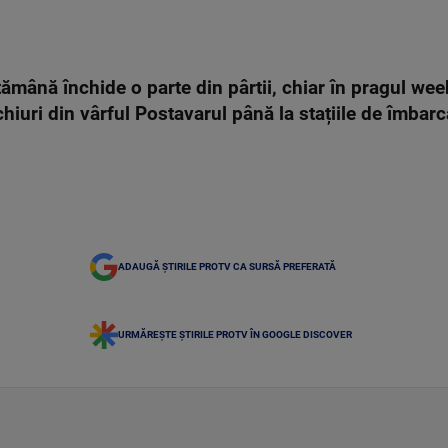
mână închide o parte din pârtii, chiar în pragul wee
hiuri din vârful Postavarul până la stațiile de îmbarc
ADAUGĂ ȘTIRILE PROTV CA SURSĂ PREFERATĂ
URMĂREȘTE ȘTIRILE PROTV ÎN GOOGLE DISCOVER