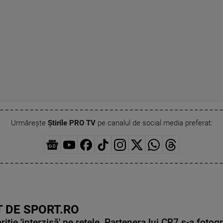
Urmărește
Știrile PRO TV
pe canalul de social media preferat:
 DE SPORT.RO
ie 'interzisă' pe rețele. Partenera lui CR7 s-a fotog