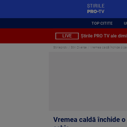
StirilePROTV
TOP CITITE
U
LIVE
Știrile PRO TV ale dimi
Stirileprotv
Stiri Diverse
Vremea caldă închide o part
Vremea caldă închide o p