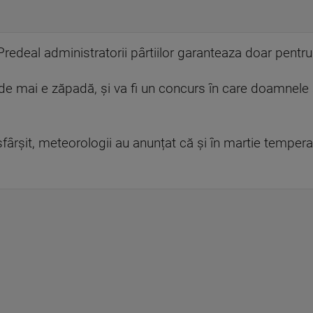
 Predeal administratorii pârtiilor garanteaza doar pent
nde mai e zăpadă, și va fi un concurs în care doamnele 
ârșit, meteorologii au anunțat că și în martie temperat