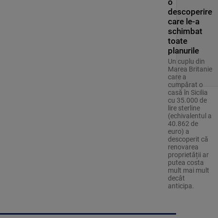
o
descoperire
care le-a
schimbat
toate
planurile
Un cuplu din
Marea Britanie
care a
cumpărat o
casă în Sicilia
cu 35.000 de
lire sterline
(echivalentul a
40.862 de
euro) a
descoperit că
renovarea
proprietății ar
putea costa
mult mai mult
decât
anticipa.