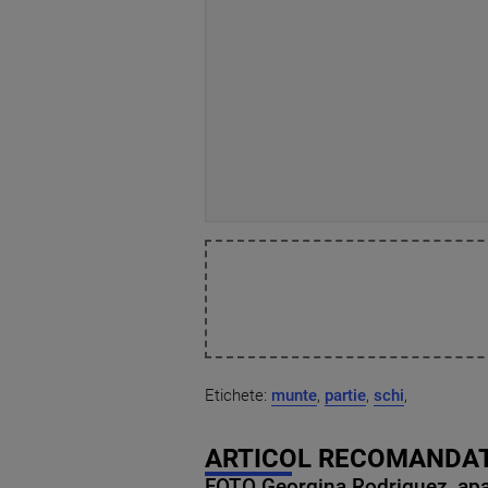
Etichete:
munte
,
partie
,
schi
,
ARTICOL RECOMANDAT
FOTO Georgina Rodriguez, apariț