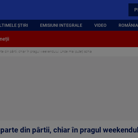
P
LTIMELE ȘTIRI
EMISIUNI INTEGRALE
VIDEO
ROMÂNIA,
neții
e din pârtii, chiar în pragul weekendului. Unde mai puteți schia
arte din pârtii, chiar în pragul weekendu