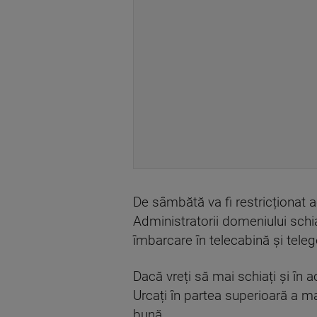
De sâmbătă va fi restricționat ac
Administratorii domeniului schia
îmbarcare în telecabină și tele
Dacă vreți să mai schiați și în
Urcați în partea superioară a ma
bună.