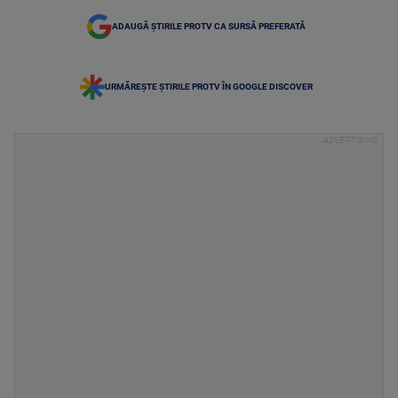
ADAUGĂ ȘTIRILE PROTV CA SURSĂ PREFERATĂ
URMĂREȘTE ȘTIRILE PROTV ÎN GOOGLE DISCOVER