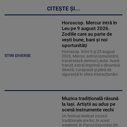
CITEȘTE ȘI...
Horoscop. Mercur intră în
Leu pe 9 august 2026.
Zodiile care au parte de
vești bune, bani și noi
oportunități
Horoscop. Între 9 și 25 august
STIRI DIVERSE
2026, Mercur, astrul comunicării,
traversează semnul Leului. Acest
tranzit astral imprimă o dinamică
directă, curajoasă și plină de
siguranță în sfera interacțiunilor.
Muzica tradițională răsună
la Iași. Artiștii au adus pe
scenă instrumente vechi
Un festival dedicat muzicii
tradiționale are loc, în acest
weekend, în Parcul Expoziției din