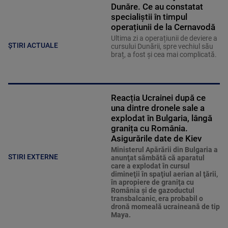
Dunăre. Ce au constatat
specialiștii în timpul
operațiunii de la Cernavodă
Ultima zi a operațiunii de deviere a
ȘTIRI ACTUALE
cursului Dunării, spre vechiul său
braț, a fost și cea mai complicată.
Reacția Ucrainei după ce
una dintre dronele sale a
explodat în Bulgaria, lângă
granița cu România.
Asigurările date de Kiev
Ministerul Apărării din Bulgaria a
STIRI EXTERNE
anunţat sâmbătă că aparatul
care a explodat în cursul
dimineţii în spaţiul aerian al ţării,
în apropiere de graniţa cu
România şi de gazoductul
transbalcanic, era probabil o
dronă momeală ucraineană de tip
Maya.