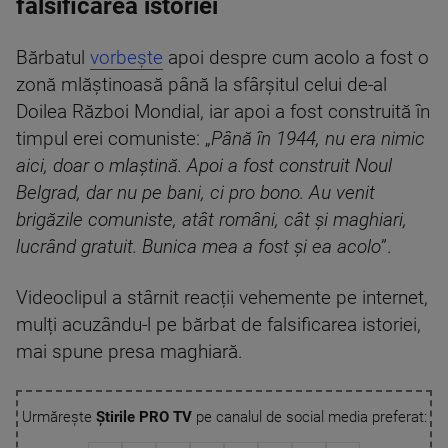
falsificarea istoriei
Bărbatul
vorbește
apoi despre cum acolo a fost o
zonă mlăștinoasă până la sfârșitul celui de-al
Doilea Război Mondial, iar apoi a fost construită în
timpul erei comuniste: „
Până în 1944, nu era nimic
aici, doar o mlaștină. Apoi a fost construit Noul
Belgrad, dar nu pe bani, ci pro bono. Au venit
brigăzile comuniste, atât români, cât și maghiari,
lucrând gratuit. Bunica mea a fost și ea acolo
”.
Videoclipul a stârnit reacții vehemente pe internet,
mulți acuzându-l pe bărbat de falsificarea istoriei,
mai spune presa maghiară.
Urmărește
Știrile PRO TV
pe canalul de social media preferat: