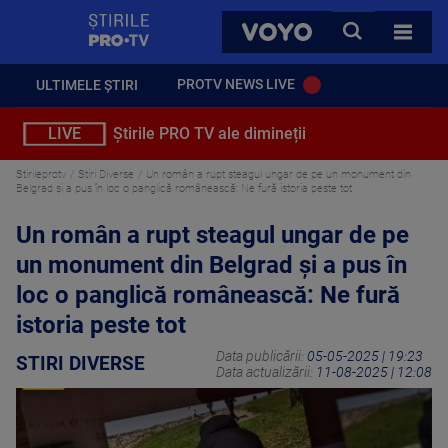
StirilePROTV
CAUTA
VOYO
TOATE 
PROTV NEWS LIVE
ULTIMELE ȘTIRI
LIVE
Știrile PRO TV ale dimineții
Stirileprotv
Stiri Diverse
Un român a rupt steagul ungar de pe un monument din
Belgrad și a pus în loc o panglică românească: Ne fură istoria peste tot
Un român a rupt steagul ungar de pe
un monument din Belgrad și a pus în
loc o panglică românească: Ne fură
istoria peste tot
Data publicării:
05-05-2025 | 19:23
STIRI DIVERSE
Data actualizării:
11-08-2025 | 12:08