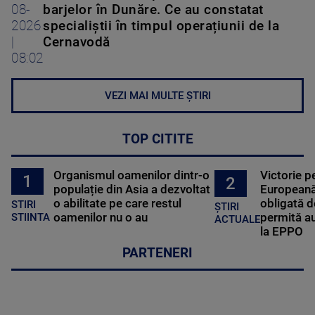
08-
barjelor în Dunăre. Ce au constatat
2026
specialiștii în timpul operațiunii de la
|
Cernavodă
08:02
VEZI MAI MULTE ȘTIRI
TOP CITITE
Organismul oamenilor dintr-o
Victorie p
1
2
populație din Asia a dezvoltat
Europeană
o abilitate pe care restul
obligată d
STIRI
ȘTIRI
oamenilor nu o au
permită au
STIINTA
ACTUALE
la EPPO
PARTENERI