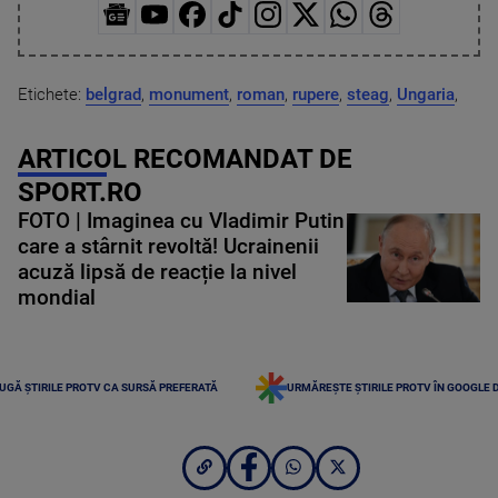
Etichete:
belgrad
,
monument
,
roman
,
rupere
,
steag
,
Ungaria
,
ARTICOL RECOMANDAT DE
SPORT.RO
FOTO | Imaginea cu Vladimir Putin
care a stârnit revoltă! Ucrainenii
acuză lipsă de reacție la nivel
mondial
UGĂ ȘTIRILE PROTV CA SURSĂ PREFERATĂ
URMĂREȘTE ȘTIRILE PROTV ÎN GOOGLE 