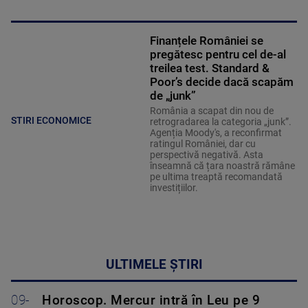
Finanțele României se
pregătesc pentru cel de-al
treilea test. Standard &
Poor’s decide dacă scapăm
de „junk”
România a scapat din nou de
STIRI ECONOMICE
retrogradarea la categoria „junk”.
Agenția Moody's, a reconfirmat
ratingul României, dar cu
perspectivă negativă. Asta
înseamnă că țara noastră rămâne
pe ultima treaptă recomandată
investițiilor.
ULTIMELE ȘTIRI
09-
Horoscop. Mercur intră în Leu pe 9