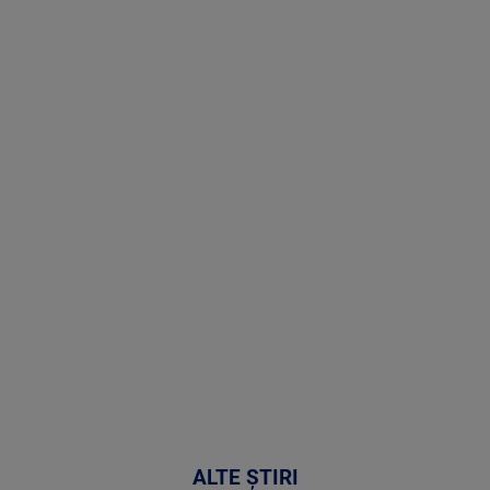
Stirile PRO
TV # 19.00 -
8 August
2026
MAI
MULTE
DETALII
30:33
ALTE ȘTIRI