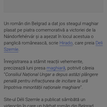
Un român din Belgrad a dat jos steagul maghiar
plasat pe piatra comemorativă a victoriei de la
Nándorfehérvár și a așezat în locul acestuia o
panglică românească, scrie
Hirado
, care preia
Deli
Szemle
.
Înregistrarea a stârnit reacții vehemente,
precizează luni presa
maghiară
, potrivit căreia
”
Consiliul Național Ungar a depus astăzi plângere
penală pentru infracțiunea de incitare la ură
împotriva minorității naționale maghiare
”.
Site-ul Déli Szemle a publicat sâmbătă un
videoclip în care un bărbat român din Belgrad