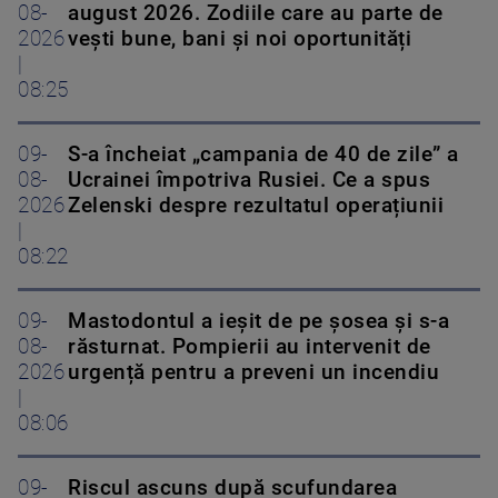
08-
august 2026. Zodiile care au parte de
2026
vești bune, bani și noi oportunități
|
08:25
09-
S-a încheiat „campania de 40 de zile” a
08-
Ucrainei împotriva Rusiei. Ce a spus
2026
Zelenski despre rezultatul operațiunii
|
08:22
09-
Mastodontul a ieșit de pe șosea și s-a
08-
răsturnat. Pompierii au intervenit de
2026
urgență pentru a preveni un incendiu
|
08:06
09-
Riscul ascuns după scufundarea