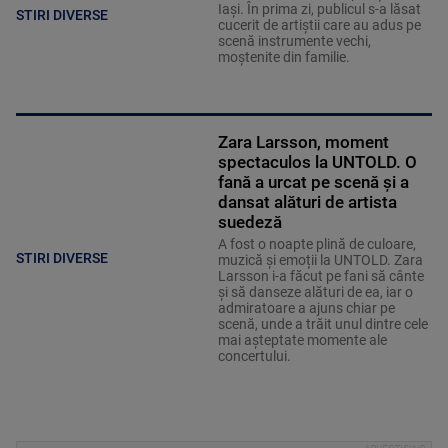
Iași. În prima zi, publicul s-a lăsat
STIRI DIVERSE
cucerit de artiștii care au adus pe
scenă instrumente vechi,
moștenite din familie.
Zara Larsson, moment
spectaculos la UNTOLD. O
fană a urcat pe scenă și a
dansat alături de artista
suedeză
A fost o noapte plină de culoare,
STIRI DIVERSE
muzică și emoții la UNTOLD. Zara
Larsson i-a făcut pe fani să cânte
și să danseze alături de ea, iar o
admiratoare a ajuns chiar pe
scenă, unde a trăit unul dintre cele
mai așteptate momente ale
concertului.