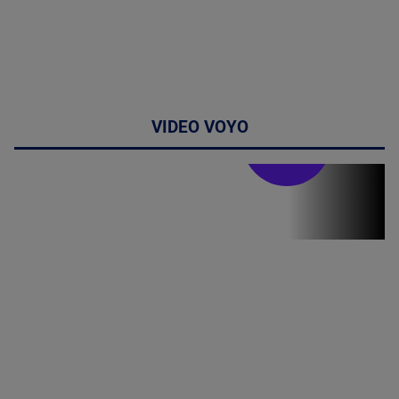
VIDEO VOYO
Stirile PRO TV
Stirile PRO
TV # 19.00 -
07 August