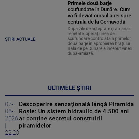
Primele două barje
scufundate în Dunăre. Cum
va fi deviat cursul apei spre
centrala de la Cernavodă
După zile de așteptare și amânări
repetate, operațiunea de
scufundare controlată a primelor
ȘTIRI ACTUALE
două barje în apropierea brațului
Bala de pe Dunăre a început vineri
după-amiază.
ULTIMELE ȘTIRI
07-
Descoperire senzațională lângă Piramida
08-
Roșie: Un sistem hidraulic de 4.500 ani
2026
ar conține secretul construirii
|
piramidelor
22:20