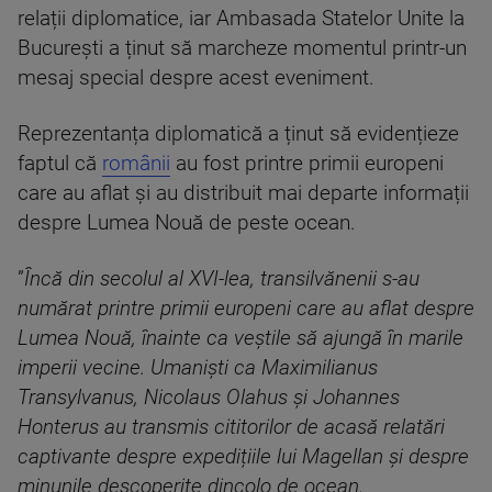
relații diplomatice, iar Ambasada Statelor Unite la
București a ținut să marcheze momentul printr-un
mesaj special despre acest eveniment.
Reprezentanța diplomatică a ținut să evidențieze
faptul că
românii
au fost printre primii europeni
care au aflat și au distribuit mai departe informații
despre Lumea Nouă de peste ocean.
”
Încă din secolul al XVI-lea, transilvănenii s-au
numărat printre primii europeni care au aflat despre
Lumea Nouă, înainte ca veștile să ajungă în marile
imperii vecine. Umaniști ca Maximilianus
Transylvanus, Nicolaus Olahus și Johannes
Honterus au transmis cititorilor de acasă relatări
captivante despre expedițiile lui Magellan și despre
minunile descoperite dincolo de ocean.