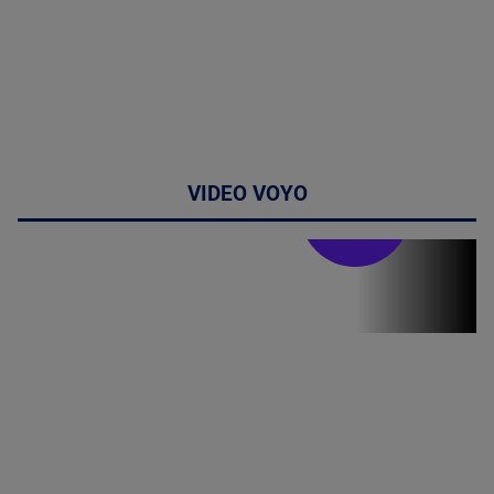
VIDEO VOYO
Stirile PRO TV
Stirile PRO
TV # 19.00 -