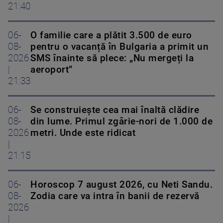
21:40
06-
O familie care a plătit 3.500 de euro
08-
pentru o vacanță în Bulgaria a primit un
2026
SMS înainte să plece: „Nu mergeți la
|
aeroport”
21:33
06-
Se construiește cea mai înaltă clădire
08-
din lume. Primul zgârie-nori de 1.000 de
2026
metri. Unde este ridicat
|
21:15
06-
Horoscop 7 august 2026, cu Neti Sandu.
08-
Zodia care va intra în banii de rezervă
2026
|