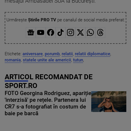
mesajul Ambasadei SUA la București.
Urmărește
Știrile PRO TV
pe canalul de social media preferat:
Etichete:
aniversare
,
porumb
,
relatii
,
relatii diplomatice
,
romania
,
statele unite ale americii
,
tutun
,
ARTICOL RECOMANDAT DE
SPORT.RO
FOTO Georgina Rodriguez, apariție
'interzisă' pe rețele. Partenera lui
CR7 s-a fotografiat în costum de
baie pe barcă