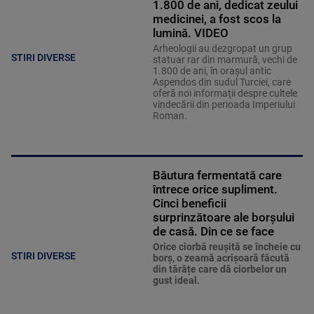
1.800 de ani, dedicat zeului
medicinei, a fost scos la
lumină. VIDEO
Arheologii au dezgropat un grup
STIRI DIVERSE
statuar rar din marmură, vechi de
1.800 de ani, în oraşul antic
Aspendos din sudul Turciei, care
oferă noi informaţii despre cultele
vindecării din perioada Imperiului
Roman.
Băutura fermentată care
întrece orice supliment.
Cinci beneficii
surprinzătoare ale borșului
de casă. Din ce se face
Orice ciorbă reușită se încheie cu
STIRI DIVERSE
borș, o zeamă acrișoară făcută
din tărâțe care dă ciorbelor un
gust ideal.