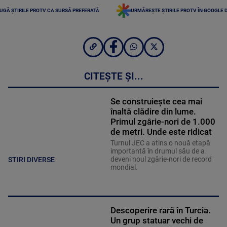
UGĂ ȘTIRILE PROTV CA SURSĂ PREFERATĂ
URMĂREȘTE ȘTIRILE PROTV ÎN GOOGLE 
CITEȘTE ȘI...
Se construiește cea mai
înaltă clădire din lume.
Primul zgârie-nori de 1.000
de metri. Unde este ridicat
Turnul JEC a atins o nouă etapă
importantă în drumul său de a
deveni noul zgârie-nori de record
STIRI DIVERSE
mondial.
Descoperire rară în Turcia.
Un grup statuar vechi de