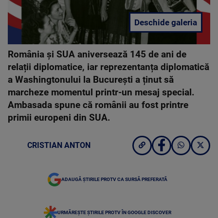
Deschide galeria
România și SUA aniversează 145 de ani de
relații diplomatice, iar reprezentanța diplomatică
a Washingtonului la București a ținut să
marcheze momentul printr-un mesaj special.
Ambasada spune că românii au fost printre
primii europeni din SUA.
CRISTIAN ANTON
ADAUGĂ ȘTIRILE PROTV CA SURSĂ PREFERATĂ
URMĂREȘTE ȘTIRILE PROTV ÎN GOOGLE DISCOVER