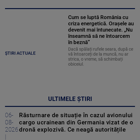
Cum se luptă România cu
criza energetică. Orașele au
devenit mai întunecate. „Nu
înseamnă să ne întoarcem
în beznă”
Dacă spălați rufele seara, după ce
ȘTIRI ACTUALE
vă întoarceți de la muncă, nu ar
strica, o vreme, să schimbați
obiceiul.
ULTIMELE ȘTIRI
06-
Răsturnare de situație în cazul avionului
08-
cargo ucrainean din Germania vizat de o
2026
dronă explozivă. Ce neagă autoritățile
|