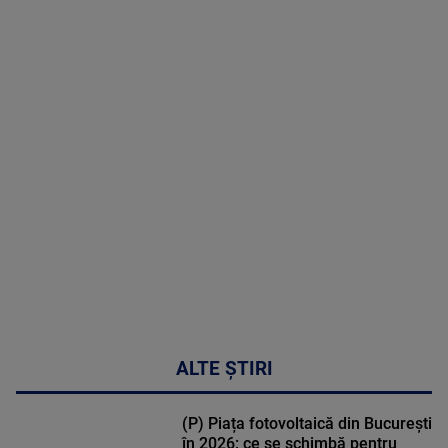
06 August
2026
MAI
MULTE
DETALII
47:43
ALTE ȘTIRI
(P) Piața fotovoltaică din București
în 2026: ce se schimbă pentru