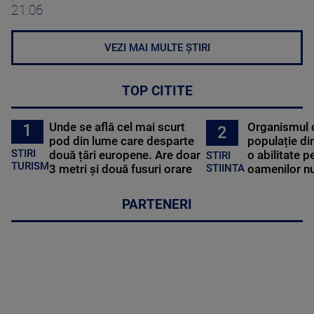
21:06
VEZI MAI MULTE ȘTIRI
TOP CITITE
Unde se află cel mai scurt
Organismul 
1
2
pod din lume care desparte
populație di
STIRI
două țări europene. Are doar
o abilitate p
STIRI
TURISM
3 metri și două fusuri orare
oamenilor nu
STIINTA
PARTENERI