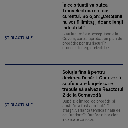
În ce situații va putea
Transelectrica să taie
curentul. Bolojan: „Cetățenii
nu vor fi limitați, doar clienții
industriali”
S-au luat măsuri excepționale la
ȘTIRI ACTUALE
Guvern, care a aprobat un plan de
pregătire pentru riscuri în
domeniul energiei electrice.
Soluția finală pentru
devierea Dunării. Cum vor fi
scufundate barjele care
trebuie să salveze Reactorul
2 de la Cernavodă
După zile întregi de pregătiri și
ȘTIRI ACTUALE
amânări a fost aprobată, în
sfârșit, varianta tehnică finală de
scufundare în Dunăre a barjelor
încărcate cu rocă.