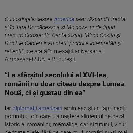
Cunoștințele despre
America
s-au răspândit treptat
și în Țara Românească și Moldova, unde figuri
precum Constantin Cantacuzino, Miron Costin și
Dimitrie Cantemir au oferit propriile interpretări și
reflecții
”, se arată în mesajul aniversar al
Ambasadei SUA la București.
”La sfârșitul secolului al XVI-lea,
românii nu doar citeau despre Lumea
Nouă, ci și gustau din ea”
Iar
diplomații americani
amintesc și un fapt inedit:
porumbul, din care lua naștere alimentul de bază
istoric al românilor, mămăliga, dar și tutunul, viciul
de toate zilele, fără de care mulți români nu-și mai