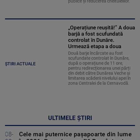
publice și reducerea cheltuielilor.
„Operațiune reușită!” A doua
barjă a fost scufundată
controlat în Dunăre.
Urmează etapa a doua
Două barje încărcate au fost
scufundate controlat în Dunăre,
după o operațiune de 11 ore,
ȘTIRI ACTUALE
pentru redirecționarea unei părți
din debit către Dunărea Veche și
limitarea scăderii nivelului apei în
zona Centralei de la Cernavodă.
ULTIMELE ȘTIRI
08-
Cele mai puternice pașapoarte din lume