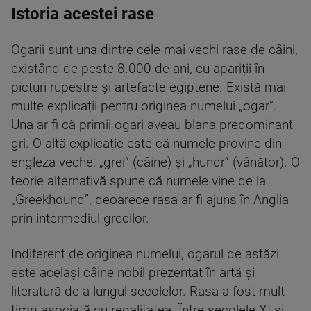
Istoria acestei rase
Ogarii sunt una dintre cele mai vechi rase de câini,
existând de peste 8.000 de ani, cu apariții în
picturi rupestre și artefacte egiptene. Există mai
multe explicații pentru originea numelui „ogar”.
Una ar fi că primii ogari aveau blana predominant
gri. O altă explicație este că numele provine din
engleza veche: „grei” (câine) și „hundr” (vânător). O
teorie alternativă spune că numele vine de la
„Greekhound”, deoarece rasa ar fi ajuns în Anglia
prin intermediul grecilor.
Indiferent de originea numelui, ogarul de astăzi
este același câine nobil prezentat în artă și
literatură de-a lungul secolelor. Rasa a fost mult
timp asociată cu regalitatea. Între secolele XI și