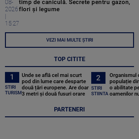
08-
timp de caniculă. Secrete pentru gazon,
2026
flori și legume
|
15:27
VEZI MAI MULTE ȘTIRI
TOP CITITE
Unde se află cel mai scurt
Organismul 
1
2
pod din lume care desparte
populație di
STIRI
două țări europene. Are doar
o abilitate p
STIRI
TURISM
3 metri și două fusuri orare
oamenilor nu
STIINTA
PARTENERI