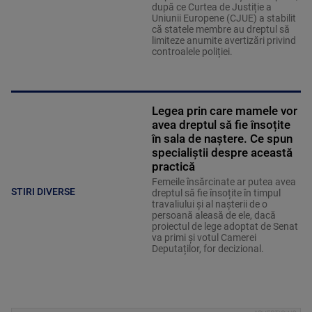
după ce Curtea de Justiție a
Uniunii Europene (CJUE) a stabilit
că statele membre au dreptul să
limiteze anumite avertizări privind
controalele poliției.
Legea prin care mamele vor
avea dreptul să fie însoțite
în sala de naștere. Ce spun
specialiștii despre această
practică
Femeile însărcinate ar putea avea
STIRI DIVERSE
dreptul să fie însoțite în timpul
travaliului și al nașterii de o
persoană aleasă de ele, dacă
proiectul de lege adoptat de Senat
va primi și votul Camerei
Deputaților, for decizional.