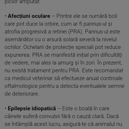
picior amputat.
•
Afecțiuni oculare
– Printre ele se numără boli
care pot duce la orbire, cum ar fi pannus-ul și
atrofia progresivă a retinei (PRA). Pannus-ul este
asemănător cu o arsură solară severă la nivelul
ochilor. Ochelarii de protecție speciali pot reduce
expunerea. PRA se manifestă inițial prin dificultăți
de vedere, mai ales la amurg și în zori. În prezent,
nu există tratament pentru PRA. Este recomandat
ca medicul veterinar să efectueze anual controale
oftalmologice pentru a detecta eventualele semne
de deteriorare.
•
Epilepsie idiopatică
– Este o boală în care
câinele suferă convulsii fără o cauză clară. Dacă
se întâmplă acest lucru, asigură-te că animalul nu