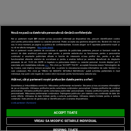
Stirile PRO
TV # 07.00 -
08 August
2026
Nouă ne pasă ca datele tale personale să rămână confidențiale
Noi și partenerii noștri
201
stocăm și/sau accesăm informații pe dispozitivul dvs., precum identificatorii cookie
MAI
unici pentru prelucrarea datelor cu caracter personal. Puteți accepta sau gestiona alegerile dvs. făcând clic mai jos
sau în orice moment, pe pagina cu politica de confidențialitate. Aceste alegeri vor fi raportate partenerilor noștri și
nu vă vor afecta navigarea.
Mai multe detalii
MULTE
Noi si partenerii nostri (retelele de socializare si agentiile de publicitate partenere, precum si furnizorii nostri de
servicii de date analitice) prelucram date pentru a permite website-ului sa functioneze, pentru a personaliza
DETALII
continutul si anunturile publicitare afisate in functie de interesele si/sau profilul dvs., pentru a va oferi
functionalitati aferente retelelor de socializare si pentru a analiza traficul pe website. Beneficiati de drepturile
prevazute de art. 15-22 din GDPR in legatura cu prelucrarea datelor cu caracter personal. Aceste drepturi pot fi
exercitate prin modalitatea indicata
aici
. Prin click pe “ACCEPT TOATE”, acceptati folosirea tuturor Tehnologiilor de
02:32:45
tip Cookie, care implica inclusiv acceptul dvs. cu privire la stocarea/accesarea informatiilor de catre Vendor-ii cu
care colaboram. Prin click pe “VREAU SA MODIFIC SETARILE INDIVIDUAL” puteti schimba preferintele in mod
individual, mai putin cele legate de cookie strict necesare pentru functionarea website-ului.
Atât noi, cât și partenerii noștri prelucrăm datele pentru a oferi:
Dezvoltarea și îmbunătățirea serviciilor. Măsurarea performanței reclamelor. Stocarea și/sau accesarea informațiilor
de pe un dispozitiv. Utilizarea profilurilor pentru selectarea conținutului personalizat. Crearea profilurilor de conținut
personalizat. Utilizarea profilurilor pentru selectarea publicității personalizate. Crearea profilurilor pentru publicitate
personalizată. Măsurarea performanței conținutului. Înțelegerea publicului prin statistici sau combinații de date din
surse diferite. Utilizarea de date limitate pentru a selecta publicitatea. Utilizarea datelor limitate pentru a selecta
conținutul. Date precise de geolocație și identificarea prin scanarea dispozitivului.
Listă parteneri (furnizori)
ACCEPT TOATE
VREAU SA MODIFIC SETARILE INDIVIDUAL
ALTE ȘTIRI
RESPING TOATE