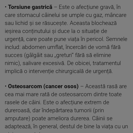
•
Torsiune gastrică
– Este o afecțiune gravă, în
care stomacul câinelui se umple cu gaz, mâncare
sau lichid și se răsucește. Aceasta blochează
ieșirea conținutului și duce la o situație de
urgență, care poate pune viața în pericol. Semnele
includ: abdomen umflat, încercări de vomă fără
succes (gâlgâit sau „greturi” fără să elimine
nimic), salivare excesivă. De obicei, tratamentul
implică o intervenție chirurgicală de urgență.
•
Osteosarcom (cancer osos)
– Această rasă are
cea mai mare rată de osteosarcom dintre toate
rasele de câini. Este o afecțiune extrem de
dureroasă, dar îndepărtarea tumorii (prin
amputare) poate ameliora durerea. Câinii se
adaptează, în general, destul de bine la viața cu un