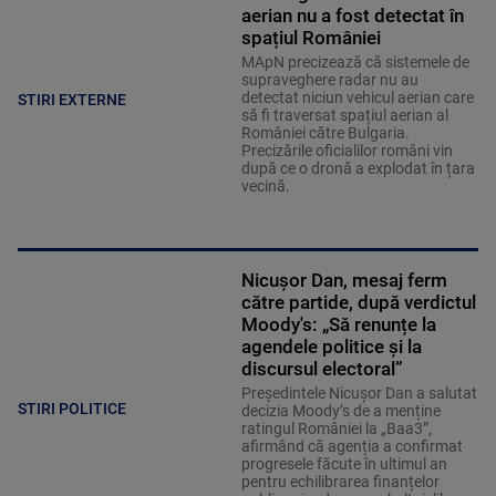
aerian nu a fost detectat în
spațiul României
MApN precizează că sistemele de
supraveghere radar nu au
detectat niciun vehicul aerian care
STIRI EXTERNE
să fi traversat spațiul aerian al
României către Bulgaria.
Precizările oficialilor români vin
după ce o dronă a explodat în țara
vecină.
Nicușor Dan, mesaj ferm
către partide, după verdictul
Moody's: „Să renunțe la
agendele politice şi la
discursul electoral”
Președintele Nicușor Dan a salutat
STIRI POLITICE
decizia Moody’s de a menține
ratingul României la „Baa3”,
afirmând că agenția a confirmat
progresele făcute în ultimul an
pentru echilibrarea finanțelor