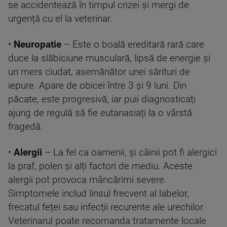
se accidentează în timpul crizei și mergi de
urgență cu el la veterinar.
•
Neuropatie
– Este o boală ereditară rară care
duce la slăbiciune musculară, lipsă de energie și
un mers ciudat, asemănător unei sărituri de
iepure. Apare de obicei între 3 și 9 luni. Din
păcate, este progresivă, iar puii diagnosticați
ajung de regulă să fie eutanasiați la o vârstă
fragedă.
•
Alergii
– La fel ca oamenii, și câinii pot fi alergici
la praf, polen și alți factori de mediu. Aceste
alergii pot provoca mâncărimi severe.
Simptomele includ linsul frecvent al labelor,
frecatul feței sau infecții recurente ale urechilor.
Veterinarul poate recomanda tratamente locale