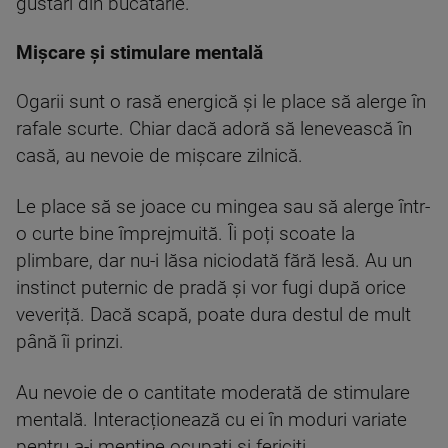
gustări din bucătărie.
Mișcare și stimulare mentală
Ogarii sunt o rasă energică și le place să alerge în
rafale scurte. Chiar dacă adoră să lenevească în
casă, au nevoie de mișcare zilnică.
Le place să se joace cu mingea sau să alerge într-
o curte bine împrejmuită. Îi poți scoate la
plimbare, dar nu-i lăsa niciodată fără lesă. Au un
instinct puternic de pradă și vor fugi după orice
veveriță. Dacă scapă, poate dura destul de mult
până îi prinzi.
Au nevoie de o cantitate moderată de stimulare
mentală. Interacționează cu ei în moduri variate
pentru a-i menține ocupați și fericiți.