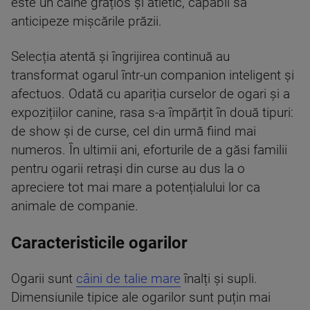
este un câine grațios și atletic, capabil să
anticipeze mișcările prăzii.
Selecția atentă și îngrijirea continuă au
transformat ogarul într-un companion inteligent și
afectuos. Odată cu apariția curselor de ogari și a
expozițiilor canine, rasa s-a împărțit în două tipuri:
de show și de curse, cel din urmă fiind mai
numeros. În ultimii ani, eforturile de a găsi familii
pentru ogarii retrași din curse au dus la o
apreciere tot mai mare a potențialului lor ca
animale de companie.
Caracteristicile ogarilor
Ogarii sunt
câini de talie mare
înalți și supli.
Dimensiunile tipice ale ogarilor sunt puțin mai