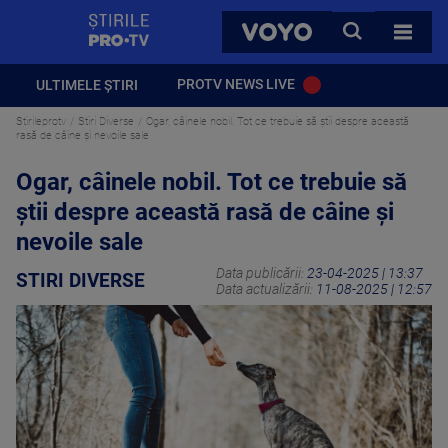
StirilePROTV
CAUTA
VOYO
TOATE 
PROTV NEWS LIVE
ULTIMELE ȘTIRI
Stirileprotv
Stiri Diverse
Ogar, câinele nobil. Tot ce trebuie să știi despre această
rasă de câine și nevoile sale
Ogar, câinele nobil. Tot ce trebuie să
știi despre această rasă de câine și
nevoile sale
Data publicării:
23-04-2025 | 13:37
STIRI DIVERSE
Data actualizării:
11-08-2025 | 12:57