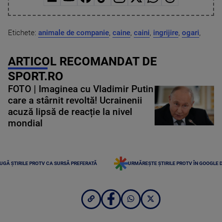
Etichete:
animale de companie
,
caine
,
caini
,
ingrijire
,
ogari
,
ARTICOL RECOMANDAT DE
SPORT.RO
FOTO | Imaginea cu Vladimir Putin
care a stârnit revoltă! Ucrainenii
acuză lipsă de reacție la nivel
mondial
UGĂ ȘTIRILE PROTV CA SURSĂ PREFERATĂ
URMĂREȘTE ȘTIRILE PROTV ÎN GOOGLE 