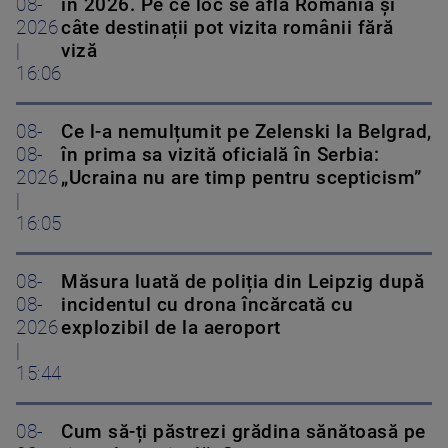
08-
în 2026. Pe ce loc se află România și
2026
câte destinații pot vizita românii fără
|
viză
16:06
08-
Ce l-a nemulțumit pe Zelenski la Belgrad,
08-
în prima sa vizită oficială în Serbia:
2026
„Ucraina nu are timp pentru scepticism”
|
16:05
08-
Măsura luată de poliția din Leipzig după
08-
incidentul cu drona încărcată cu
2026
explozibil de la aeroport
|
15:44
08-
Cum să-ți păstrezi grădina sănătoasă pe