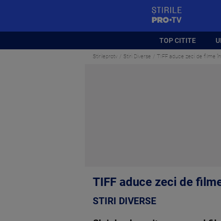
StirilePROTV
TOP CITITE
U
Stirileprotv
Stiri Diverse
TIFF aduce zeci de filme în
TIFF aduce zeci de filme
STIRI DIVERSE