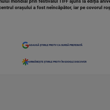
lmului mondial prin festivalul TIFF ajuns la ediția an
centrul orașului a fost neîncăpător, iar pe covorul roș
ADAUGĂ ȘTIRILE PROTV CA SURSĂ PREFERATĂ
URMĂREȘTE ȘTIRILE PROTV ÎN GOOGLE DISCOVER