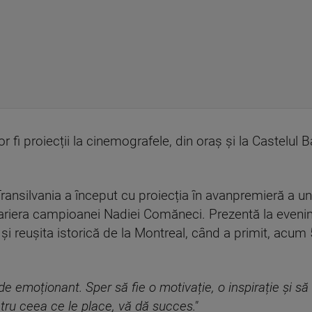
 fi proiecții la cinemografele, din oraș și la Castelul B
 Transilvania a început cu proiecția în avanpremieră a 
riera campioanei Nadiei Comăneci. Prezentă la evenimen
 și reușita istorică de la Montreal, când a primit, acum 
e emoționant. Sper să fie o motivație, o inspirație și să 
tru ceea ce le place, vă dă succes."