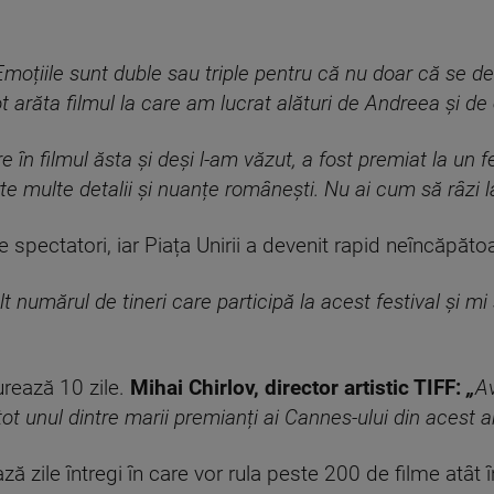
Emoțiile sunt duble sau triple pentru că nu doar că se de
 arăta filmul la care am lucrat alături de Andreea și de 
e în filmul ăsta și deși l-am văzut, a fost premiat la un f
e multe detalii și nuanțe românești. Nu ai cum să râzi l
 spectatori, iar Piața Unirii a devenit rapid neîncăpăto
t numărul de tineri care participă la acest festival și mi
urează 10 zile.
Mihai Chirlov, director artistic TIFF:
„
Av
ot unul dintre marii premianți ai Cannes-ului din acest an
ă zile întregi în care vor rula peste 200 de filme atât în 