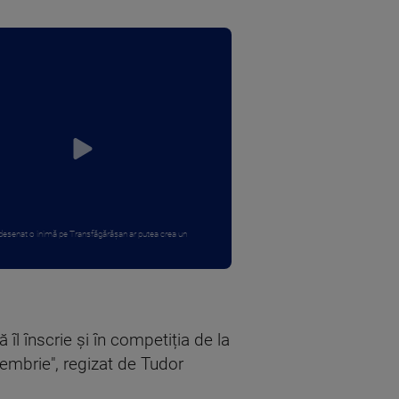
 desenat o inimă pe Transfăgărășan ar putea crea un
îl înscrie și în competiția de la
tembrie", regizat de Tudor