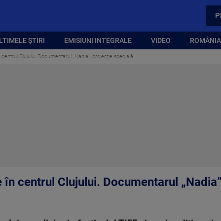
P
LTIMELE ȘTIRI
EMISIUNI INTEGRALE
VIDEO
ROMÂNIA,
 centrul Clujului. Documentarul „Nadia”, proiecție specială
 în centrul Clujului. Documentarul „Nadia”