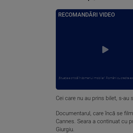
RECOMANDĂRI VIDEO
„Situația e critică în domeniul imobiliar”. Românii cu credite apr
Cei care nu au prins bilet, s-au 
Documentarul, care încă se filme
Cannes. Seara a continuat cu pro
Giurgiu.