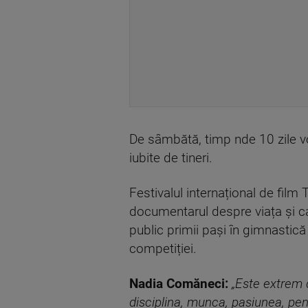
De sâmbătă, timp nde 10 zile vor
iubite de tineri.
Festivalul internațional de film
documentarul despre viața și ca
public primii pași în gimnastică
competiției.
Nadia Comăneci:
„Este extrem d
disciplina, munca, pasiunea, pen