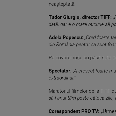
neașteptată.
Tudor Giurgiu, director TIFF:
„
dată, dar e o mare bucurie să pot
Adela Popescu:
„Cred foarte tar
din România pentru că sunt foart
Pe covorul roșu au pășit sute de
Spectator:
„A crescut foarte mul
extraordinar."
Maratonul filmelor de la TIFF d
să-l anunțăm peste câteva zile, t
Corespondent PRO TV: „
Urmeaz