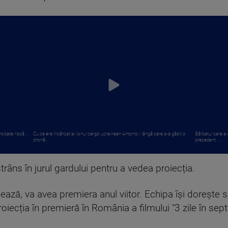
obate riscă ...
Cu ce era încărcat avionul cargo ucrainean Antonov lângă care s-a găsit o
Bărbatul care a
dronă ...
precedent. ...
strâns în jurul gardului pentru a vedea proiecția.
ază, va avea premiera anul viitor. Echipa își dorește să 
iecția în premieră în România a filmului "3 zile în sep