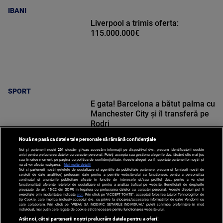
IBANI
Liverpool a trimis oferta:
115.000.000€
SPORT
E gata! Barcelona a bătut palma cu
Manchester City și îl transferă pe
Rodri
Nouă ne pasă ca datele tale personale să rămână confidențiale
Noi și partenerii noștri
201
stocăm și/sau accesăm informații pe dispozitivul dvs., precum identificatorii cookie
unici pentru prelucrarea datelor cu caracter personal. Puteți accepta sau gestiona alegerile dvs. făcând clic mai jos
sau în orice moment, pe pagina cu politica de confidențialitate. Aceste alegeri vor fi raportate partenerilor noștri și
nu vă vor afecta navigarea.
Mai multe detalii
Noi si partenerii nostri (retelele de socializare si agentiile de publicitate partenere, precum si furnizorii nostri de
SPORT
servicii de date analitice) prelucram date pentru a permite website-ului sa functioneze, pentru a personaliza
continutul si anunturile publicitare afisate in functie de interesele si/sau profilul dvs., pentru a va oferi
functionalitati aferente retelelor de socializare si pentru a analiza traficul pe website. Beneficiati de drepturile
prevazute de art. 15-22 din GDPR in legatura cu prelucrarea datelor cu caracter personal. Aceste drepturi pot fi
exercitate prin modalitatea indicata
aici
. Prin click pe “ACCEPT TOATE”, acceptati folosirea tuturor Tehnologiilor de
tip Cookie, care implica inclusiv acceptul dvs. cu privire la stocarea/accesarea informatiilor de catre Vendor-ii cu
care colaboram. Prin click pe “VREAU SA MODIFIC SETARILE INDIVIDUAL” puteti schimba preferintele in mod
individual, mai putin cele legate de cookie strict necesare pentru functionarea website-ului.
Atât noi, cât și partenerii noștri prelucrăm datele pentru a oferi: