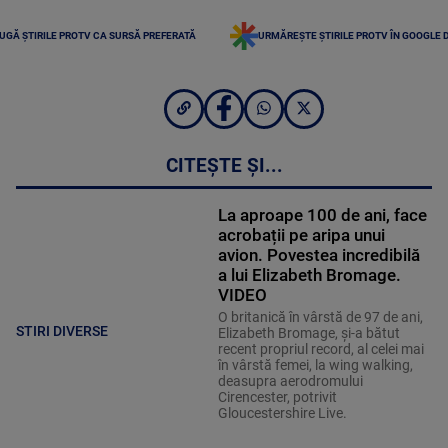
UGĂ ȘTIRILE PROTV CA SURSĂ PREFERATĂ
URMĂREȘTE ȘTIRILE PROTV ÎN GOOGLE 
CITEȘTE ȘI...
La aproape 100 de ani, face
acrobații pe aripa unui
avion. Povestea incredibilă
a lui Elizabeth Bromage.
VIDEO
O britanică în vârstă de 97 de ani,
STIRI DIVERSE
Elizabeth Bromage, şi-a bătut
recent propriul record, al celei mai
în vârstă femei, la wing walking,
deasupra aerodromului
Cirencester, potrivit
Gloucestershire Live.