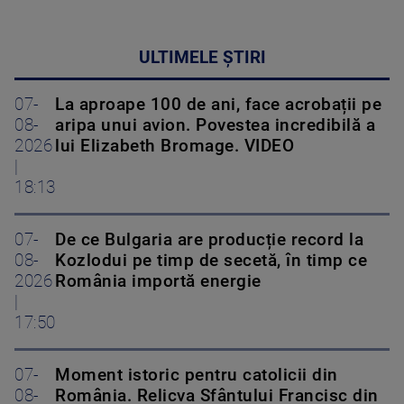
ULTIMELE ȘTIRI
07-
La aproape 100 de ani, face acrobații pe
08-
aripa unui avion. Povestea incredibilă a
2026
lui Elizabeth Bromage. VIDEO
|
18:13
07-
De ce Bulgaria are producție record la
08-
Kozlodui pe timp de secetă, în timp ce
2026
România importă energie
|
17:50
07-
Moment istoric pentru catolicii din
08-
România. Relicva Sfântului Francisc din