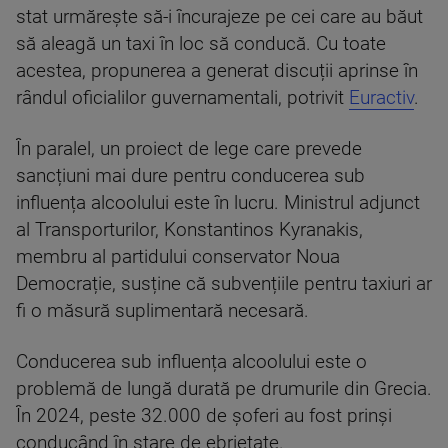
stat urmărește să-i încurajeze pe cei care au băut
să aleagă un taxi în loc să conducă. Cu toate
acestea, propunerea a generat discuții aprinse în
rândul oficialilor guvernamentali, potrivit
Euractiv
.
În paralel, un proiect de lege care prevede
sancțiuni mai dure pentru conducerea sub
influența alcoolului este în lucru. Ministrul adjunct
al Transporturilor, Konstantinos Kyranakis,
membru al partidului conservator Noua
Democrație, susține că subvențiile pentru taxiuri ar
fi o măsură suplimentară necesară.
Conducerea sub influența alcoolului este o
problemă de lungă durată pe drumurile din Grecia.
În 2024, peste 32.000 de șoferi au fost prinși
conducând în stare de ebrietate.