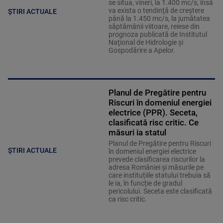
se situa, vineri, la 1.400 mc/s, însă
va exista o tendinţă de creştere
ȘTIRI ACTUALE
până la 1.450 mc/s, la jumătatea
săptămânii viitoare, reiese din
prognoza publicată de Institutul
Naţional de Hidrologie şi
Gospodărire a Apelor.
Planul de Pregătire pentru
Riscuri în domeniul energiei
electrice (PPR). Seceta,
clasificată risc critic. Ce
măsuri ia statul
Planul de Pregătire pentru Riscuri
ȘTIRI ACTUALE
în domeniul energiei electrice
prevede clasificarea riscurilor la
adresa României și măsurile pe
care instituțiile statului trebuia să
le ia, în funcție de gradul
pericolului. Seceta este clasificată
ca risc critic.