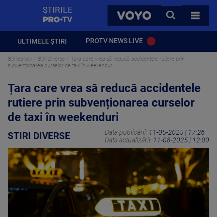
StirilePROTV
CAUTA
VOYO
TOATE 
PROTV NEWS LIVE
ULTIMELE ȘTIRI
Stirileprotv
Stiri Diverse
Țara care vrea să reducă accidentele rutiere prin
subvenționarea curselor de taxi în weekenduri
Țara care vrea să reducă accidentele
rutiere prin subvenționarea curselor
de taxi în weekenduri
Data publicării:
11-05-2025 | 17:26
STIRI DIVERSE
Data actualizării:
11-08-2025 | 12:00