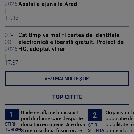
2026
Assisi a ajuns la Arad
|
17:46
07-
Cât timp va mai fi cartea de identitate
08-
electronică eliberată gratuit. Proiect de
2026
HG, adoptat vineri
|
17:37
VEZI MAI MULTE ȘTIRI
TOP CITITE
Unde se află cel mai scurt
Organismul 
1
2
pod din lume care desparte
populație di
STIRI
două țări europene. Are doar
o abilitate p
STIRI
TURISM
3 metri și două fusuri orare
oamenilor nu
STIINTA