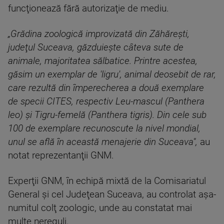
funcţionează fără autorizaţie de mediu.
„Grădina zoologică improvizată din Zăhăreşti,
judeţul Suceava, găzduieşte câteva sute de
animale, majoritatea sălbatice. Printre acestea,
găsim un exemplar de 'ligru', animal deosebit de rar,
care rezultă din împerecherea a două exemplare
de specii CITES, respectiv Leu-mascul (Panthera
leo) şi Tigru-femelă (Panthera tigris). Din cele sub
100 de exemplare recunoscute la nivel mondial,
unul se află în această menajerie din Suceava",
au
notat reprezentanţii GNM.
Experţii GNM, în echipă mixtă de la Comisariatul
General şi cel Judeţean Suceava, au controlat aşa-
numitul colţ zoologic, unde au constatat mai
multe nereguli.