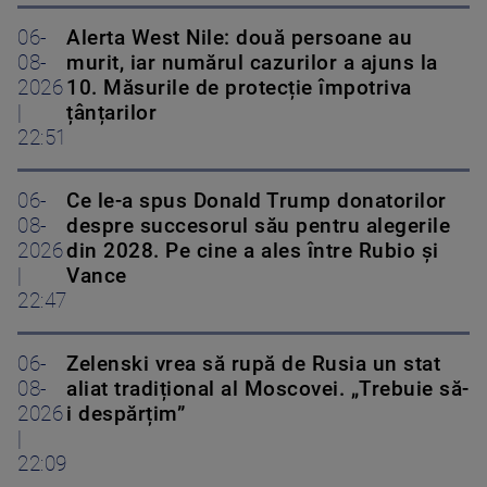
06-
Alerta West Nile: două persoane au
08-
murit, iar numărul cazurilor a ajuns la
2026
10. Măsurile de protecție împotriva
|
țânțarilor
22:51
06-
Ce le-a spus Donald Trump donatorilor
08-
despre succesorul său pentru alegerile
2026
din 2028. Pe cine a ales între Rubio și
|
Vance
22:47
06-
Zelenski vrea să rupă de Rusia un stat
08-
aliat tradițional al Moscovei. „Trebuie să-
2026
i despărțim”
|
22:09