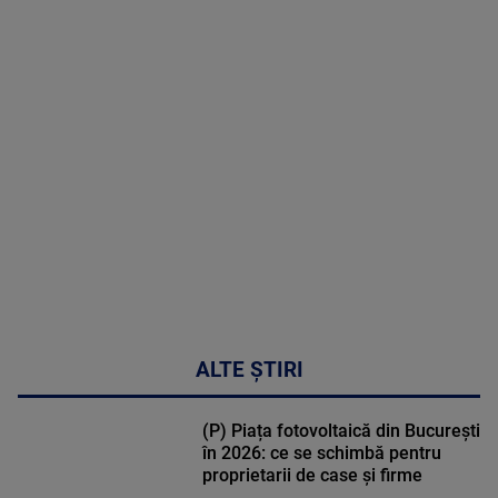
2026
MAI
MULTE
DETALII
47:43
ALTE ȘTIRI
(P) Piața fotovoltaică din București
în 2026: ce se schimbă pentru
proprietarii de case și firme