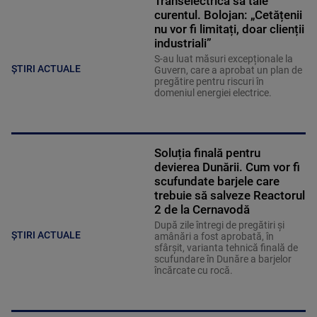
Transelectrica să taie
curentul. Bolojan: „Cetățenii
nu vor fi limitați, doar clienții
industriali”
S-au luat măsuri excepționale la
ȘTIRI ACTUALE
Guvern, care a aprobat un plan de
pregătire pentru riscuri în
domeniul energiei electrice.
Soluția finală pentru
devierea Dunării. Cum vor fi
scufundate barjele care
trebuie să salveze Reactorul
2 de la Cernavodă
După zile întregi de pregătiri și
ȘTIRI ACTUALE
amânări a fost aprobată, în
sfârșit, varianta tehnică finală de
scufundare în Dunăre a barjelor
încărcate cu rocă.