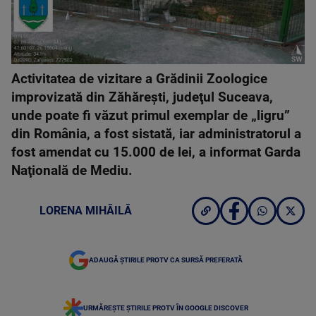
Activitatea de vizitare a Grădinii Zoologice
improvizată din Zăhăreşti, judeţul Suceava,
unde poate fi văzut primul exemplar de „ligru”
din România, a fost sistată, iar administratorul a
fost amendat cu 15.000 de lei, a informat Garda
Naţională de Mediu.
LORENA MIHĂILĂ
ADAUGĂ ȘTIRILE PROTV CA SURSĂ PREFERATĂ
URMĂREȘTE ȘTIRILE PROTV ÎN GOOGLE DISCOVER