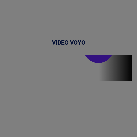
VIDEO VOYO
Stirile PRO TV
Stirile PRO
TV # 19.00 -
06 August