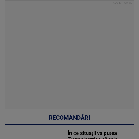
RECOMANDĂRI
În ce situații va putea