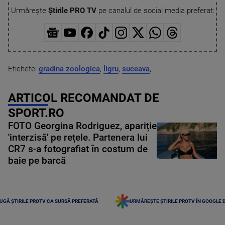
Urmărește
Știrile PRO TV
pe canalul de social media preferat:
Etichete:
gradina zoologica
,
ligru
,
suceava
,
ARTICOL RECOMANDAT DE
SPORT.RO
FOTO Georgina Rodriguez, apariție
'interzisă' pe rețele. Partenera lui
CR7 s-a fotografiat în costum de
baie pe barcă
UGĂ ȘTIRILE PROTV CA SURSĂ PREFERATĂ
URMĂREȘTE ȘTIRILE PROTV ÎN GOOGLE 