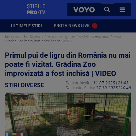
StirilePROTV
CAUTA
VOYO
TOATE 
PROTV NEWS LIVE
ULTIMELE ȘTIRI
Stirileprotv
Stiri Diverse
Primul pui de ligru din România nu mai poate fi vizitat.
Grădina Zoo improvizată a fost închisă | VIDEO
Primul pui de ligru din România nu mai
poate fi vizitat. Grădina Zoo
improvizată a fost închisă | VIDEO
Data publicării:
11-07-2025 | 21:43
STIRI DIVERSE
Data actualizării:
17-10-2025 | 10:46