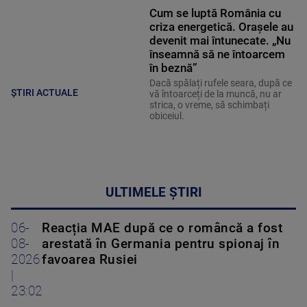
Cum se luptă România cu
criza energetică. Orașele au
devenit mai întunecate. „Nu
înseamnă să ne întoarcem
în beznă”
Dacă spălați rufele seara, după ce
ȘTIRI ACTUALE
vă întoarceți de la muncă, nu ar
strica, o vreme, să schimbați
obiceiul.
ULTIMELE ȘTIRI
06-
Reacția MAE după ce o româncă a fost
08-
arestată în Germania pentru spionaj în
2026
favoarea Rusiei
|
23:02