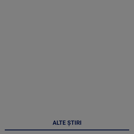
TV # 07.00 -
08 August
2026
MAI
MULTE
DETALII
02:32:45
ALTE ȘTIRI