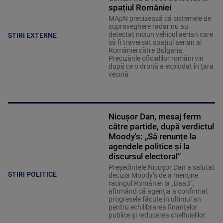
spațiul României
MApN precizează că sistemele de
supraveghere radar nu au
detectat niciun vehicul aerian care
STIRI EXTERNE
să fi traversat spațiul aerian al
României către Bulgaria.
Precizările oficialilor români vin
după ce o dronă a explodat în țara
vecină.
Nicușor Dan, mesaj ferm
către partide, după verdictul
Moody's: „Să renunțe la
agendele politice şi la
discursul electoral”
Președintele Nicușor Dan a salutat
STIRI POLITICE
decizia Moody’s de a menține
ratingul României la „Baa3”,
afirmând că agenția a confirmat
progresele făcute în ultimul an
pentru echilibrarea finanțelor
publice și reducerea cheltuielilor.