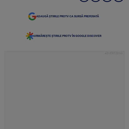
ADAUGĂ ȘTIRILE PROTV CA SURSĂ PREFERATĂ
URMĂREȘTE ȘTIRILE PROTV ÎN GOOGLE DISCOVER