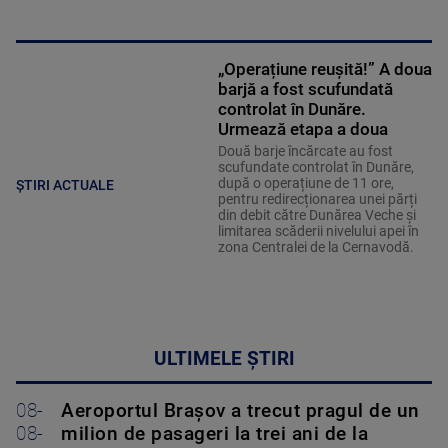
„Operațiune reușită!” A doua
barjă a fost scufundată
controlat în Dunăre.
Urmează etapa a doua
Două barje încărcate au fost
scufundate controlat în Dunăre,
după o operațiune de 11 ore,
ȘTIRI ACTUALE
pentru redirecționarea unei părți
din debit către Dunărea Veche și
limitarea scăderii nivelului apei în
zona Centralei de la Cernavodă.
ULTIMELE ȘTIRI
08-
Aeroportul Brașov a trecut pragul de un
08-
milion de pasageri la trei ani de la