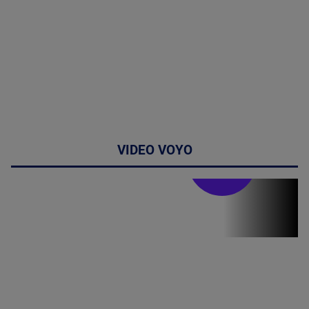
VIDEO VOYO
Stirile PRO TV
Stirile PRO