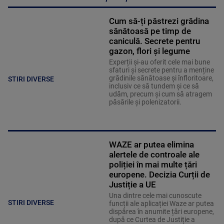
Cum să-ți păstrezi grădina
sănătoasă pe timp de
caniculă. Secrete pentru
gazon, flori și legume
Experții și-au oferit cele mai bune
sfaturi și secrete pentru a menține
grădinile sănătoase și înfloritoare,
STIRI DIVERSE
inclusiv ce să tundem și ce să
udăm, precum și cum să atragem
păsările și polenizatorii.
WAZE ar putea elimina
alertele de controale ale
poliției în mai multe țări
europene. Decizia Curții de
Justiție a UE
Una dintre cele mai cunoscute
STIRI DIVERSE
funcții ale aplicației Waze ar putea
dispărea în anumite țări europene,
după ce Curtea de Justiție a