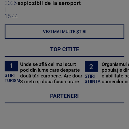
2026
explozibil de la aeroport
|
15:44
VEZI MAI MULTE ȘTIRI
TOP CITITE
Unde se află cel mai scurt
Organismul 
1
2
pod din lume care desparte
populație di
STIRI
două țări europene. Are doar
o abilitate p
STIRI
TURISM
3 metri și două fusuri orare
oamenilor nu
STIINTA
PARTENERI