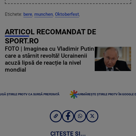
Etichete:
bere
,
munchen
,
Oktoberfest
,
ARTICOL RECOMANDAT DE
SPORT.RO
FOTO | Imaginea cu Vladimir Putin
care a stârnit revoltă! Ucrainenii
acuză lipsă de reacție la nivel
mondial
UGĂ ȘTIRILE PROTV CA SURSĂ PREFERATĂ
URMĂREȘTE ȘTIRILE PROTV ÎN GOOGLE 
CITEȘTE ȘI...