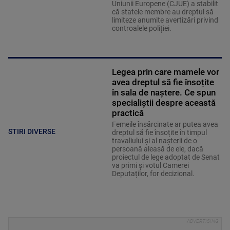
Uniunii Europene (CJUE) a stabilit
că statele membre au dreptul să
limiteze anumite avertizări privind
controalele poliției.
Legea prin care mamele vor
avea dreptul să fie însoțite
în sala de naștere. Ce spun
specialiștii despre această
practică
Femeile însărcinate ar putea avea
STIRI DIVERSE
dreptul să fie însoțite în timpul
travaliului și al nașterii de o
persoană aleasă de ele, dacă
proiectul de lege adoptat de Senat
va primi și votul Camerei
Deputaților, for decizional.