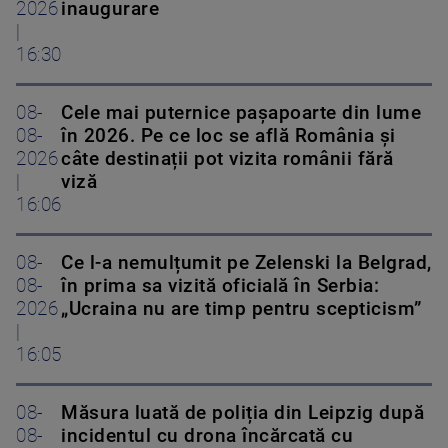
2026
inaugurare
|
16:30
08-
Cele mai puternice pașapoarte din lume
08-
în 2026. Pe ce loc se află România și
2026
câte destinații pot vizita românii fără
|
viză
16:06
08-
Ce l-a nemulțumit pe Zelenski la Belgrad,
08-
în prima sa vizită oficială în Serbia:
2026
„Ucraina nu are timp pentru scepticism”
|
16:05
08-
Măsura luată de poliția din Leipzig după
08-
incidentul cu drona încărcată cu