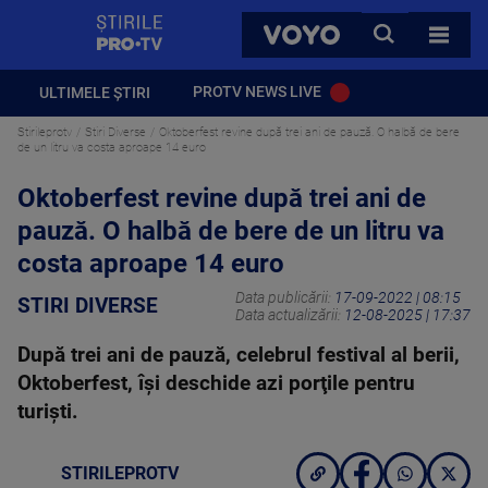
StirilePROTV
CAUTA
VOYO
TOATE 
PROTV NEWS LIVE
ULTIMELE ȘTIRI
Stirileprotv
Stiri Diverse
Oktoberfest revine după trei ani de pauză. O halbă de bere
de un litru va costa aproape 14 euro
Oktoberfest revine după trei ani de
pauză. O halbă de bere de un litru va
costa aproape 14 euro
Data publicării:
17-09-2022 | 08:15
STIRI DIVERSE
Data actualizării:
12-08-2025 | 17:37
După trei ani de pauză, celebrul festival al berii,
Oktoberfest, îşi deschide azi porţile pentru
turişti.
STIRILEPROTV