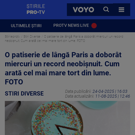
StirilePROTV
CAUTA
VOYO
TOATE 
PROTV NEWS LIVE
ULTIMELE ȘTIRI
Stirileprotv
Stiri Diverse
O patiserie de lângă Paris a doborât miercuri un record
neobişnuit. Cum arată cel mai mare tort din lume. FOTO
O patiserie de lângă Paris a doborât
miercuri un record neobişnuit. Cum
arată cel mai mare tort din lume.
FOTO
Data publicării:
24-04-2025 | 16:03
STIRI DIVERSE
Data actualizării:
11-08-2025 | 12:46