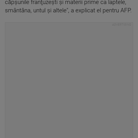
căpşunile franţuzeşti şi materii prime ca laptele,
smântâna, untul şi altele", a explicat el pentru AFP.