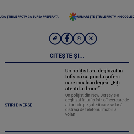
UGĂ ȘTIRILE PROTV CA SURSĂ PREFERATĂ
URMĂREȘTE ȘTIRILE PROTV ÎN GOOGLE 
CITEȘTE ȘI...
Un polițist s-a deghizat în
tufiș ca să prindă șoferii
care încălcau legea. „Fiți
atenți la drum!”
Un polițist din New Jersey s-a
deghizat în tufiș într-o încercare de
a-i prinde pe șoferii care se lasă
STIRI DIVERSE
distrași de telefonul mobil la
volan.