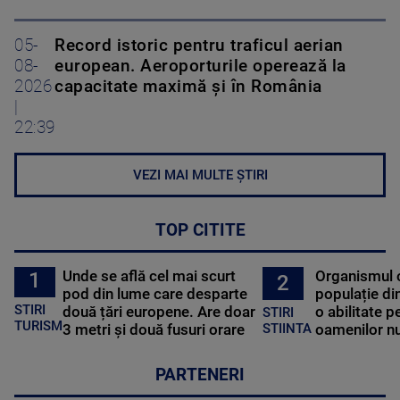
05-
Record istoric pentru traficul aerian
08-
european. Aeroporturile operează la
2026
capacitate maximă și în România
|
22:39
VEZI MAI MULTE ȘTIRI
TOP CITITE
Unde se află cel mai scurt
Organismul 
1
2
pod din lume care desparte
populație di
STIRI
două țări europene. Are doar
o abilitate p
STIRI
TURISM
3 metri și două fusuri orare
oamenilor nu
STIINTA
PARTENERI