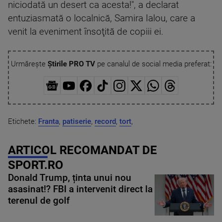
niciodată un desert ca acesta!", a declarat
entuziasmată o localnică, Samira Ialou, care a
venit la eveniment însoţită de copiii ei.
Urmărește
Știrile PRO TV
pe canalul de social media preferat:
Etichete:
Franta
,
patiserie
,
record
,
tort
,
ARTICOL RECOMANDAT DE
SPORT.RO
Donald Trump, ținta unui nou
asasinat!? FBI a intervenit direct la
terenul de golf