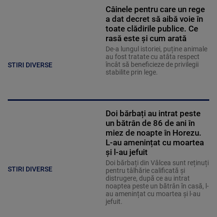
Câinele pentru care un rege
a dat decret să aibă voie în
toate clădirile publice. Ce
rasă este și cum arată
De-a lungul istoriei, puține animale
au fost tratate cu atâta respect
încât să beneficieze de privilegii
STIRI DIVERSE
stabilite prin lege.
Doi bărbați au intrat peste
un bătrân de 86 de ani în
miez de noapte în Horezu.
L-au amenințat cu moartea
și l-au jefuit
Doi bărbați din Vâlcea sunt reținuți
STIRI DIVERSE
pentru tâlhărie calificată și
distrugere, după ce au intrat
noaptea peste un bătrân în casă, l-
au amenințat cu moartea și l-au
jefuit.