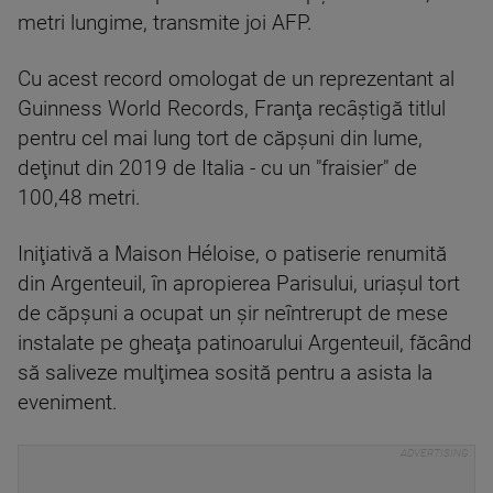
metri lungime, transmite joi AFP.
Cu acest record omologat de un reprezentant al
Guinness World Records, Franţa recâştigă titlul
pentru cel mai lung tort de căpşuni din lume,
deţinut din 2019 de Italia - cu un "fraisier" de
100,48 metri.
Iniţiativă a Maison Héloise, o patiserie renumită
din Argenteuil, în apropierea Parisului, uriaşul tort
de căpşuni a ocupat un şir neîntrerupt de mese
instalate pe gheaţa patinoarului Argenteuil, făcând
să saliveze mulţimea sosită pentru a asista la
eveniment.