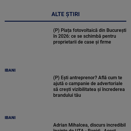
ALTE ȘTIRI
(P) Piața fotovoltaică din București
în 2026: ce se schimbă pentru
proprietarii de case și firme
IBANI
(P) Ești antreprenor? Află cum te
ajută o campanie de advertoriale
să crești vizibilitatea și încrederea
brandului tău
IBANI
Adrian Mihalcea, discurs incredibil
înainte de UTA - Rapid: „Acest