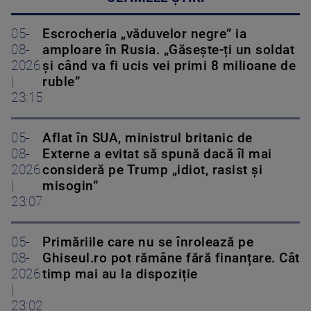
05-
Escrocheria „văduvelor negre” ia
08-
amploare în Rusia. „Găsește-ți un soldat
2026
și când va fi ucis vei primi 8 milioane de
|
ruble”
23:15
05-
Aflat în SUA, ministrul britanic de
08-
Externe a evitat să spună dacă îl mai
2026
consideră pe Trump „idiot, rasist și
|
misogin”
23:07
05-
Primăriile care nu se înrolează pe
08-
Ghiseul.ro pot rămâne fără finanțare. Cât
2026
timp mai au la dispoziție
|
23:02