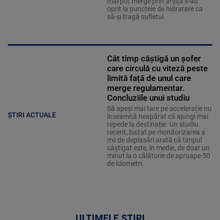
mai pot merge prin arșiță s-au
oprit la punctele de hidratare ca
să-și tragă sufletul.
Cât timp câștigă un șofer
care circulă cu viteză peste
limită față de unul care
merge regulamentar.
Concluziile unui studiu
Să apeși mai tare pe accelerație nu
ȘTIRI ACTUALE
înseamnă neapărat că ajungi mai
repede la destinație. Un studiu
recent, bazat pe monitorizarea a
mii de deplasări arată că timpul
câștigat este, în medie, de doar un
minut la o călătorie de aproape 50
de kilometri.
ULTIMELE ȘTIRI