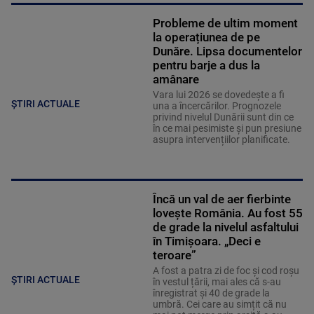
Probleme de ultim moment
la operațiunea de pe
Dunăre. Lipsa documentelor
pentru barje a dus la
amânare
Vara lui 2026 se dovedește a fi
ȘTIRI ACTUALE
una a încercărilor. Prognozele
privind nivelul Dunării sunt din ce
în ce mai pesimiste și pun presiune
asupra intervențiilor planificate.
Încă un val de aer fierbinte
lovește România. Au fost 55
de grade la nivelul asfaltului
în Timișoara. „Deci e
teroare”
A fost a patra zi de foc și cod roșu
ȘTIRI ACTUALE
în vestul țării, mai ales că s-au
înregistrat și 40 de grade la
umbră. Cei care au simțit că nu