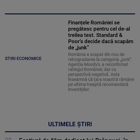
Finanțele României se
pregătesc pentru cel de-al
treilea test. Standard &
Poor’s decide dacă scapăm
de „junk”
România a scapat din nou de
STIRI ECONOMICE
retrogradarea la categoria „junk”.
Agenția Moody's, a reconfirmat
ratingul României, dar cu
perspectivă negativă. Asta
înseamnă că țara noastră rămâne
pe ultima treaptă recomandată
investițiilor.
ULTIMELE ȘTIRI