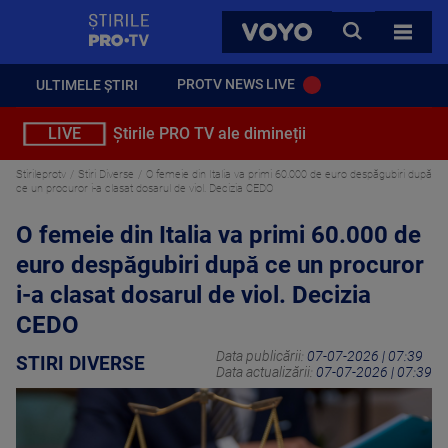
StirilePROTV
CAUTA
VOYO
TOATE 
PROTV NEWS LIVE
ULTIMELE ȘTIRI
LIVE
Știrile PRO TV ale dimineții
Stirileprotv
Stiri Diverse
O femeie din Italia va primi 60.000 de euro despăgubiri după
ce un procuror i-a clasat dosarul de viol. Decizia CEDO
O femeie din Italia va primi 60.000 de
euro despăgubiri după ce un procuror
i-a clasat dosarul de viol. Decizia
CEDO
Data publicării:
07-07-2026 | 07:39
STIRI DIVERSE
Data actualizării:
07-07-2026 | 07:39