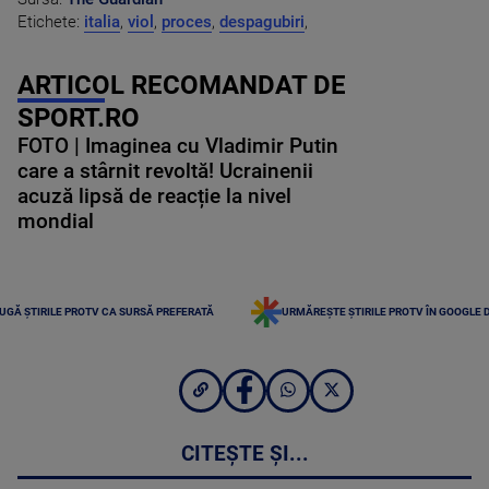
Etichete:
italia
,
viol
,
proces
,
despagubiri
,
ARTICOL RECOMANDAT DE
SPORT.RO
FOTO | Imaginea cu Vladimir Putin
care a stârnit revoltă! Ucrainenii
acuză lipsă de reacție la nivel
mondial
UGĂ ȘTIRILE PROTV CA SURSĂ PREFERATĂ
URMĂREȘTE ȘTIRILE PROTV ÎN GOOGLE 
CITEȘTE ȘI...