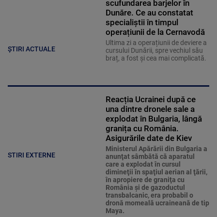
scufundarea barjelor în
Dunăre. Ce au constatat
specialiștii în timpul
operațiunii de la Cernavodă
Ultima zi a operațiunii de deviere a
ȘTIRI ACTUALE
cursului Dunării, spre vechiul său
braț, a fost și cea mai complicată.
Reacția Ucrainei după ce
una dintre dronele sale a
explodat în Bulgaria, lângă
granița cu România.
Asigurările date de Kiev
Ministerul Apărării din Bulgaria a
STIRI EXTERNE
anunţat sâmbătă că aparatul
care a explodat în cursul
dimineţii în spaţiul aerian al ţării,
în apropiere de graniţa cu
România şi de gazoductul
transbalcanic, era probabil o
dronă momeală ucraineană de tip
Maya.