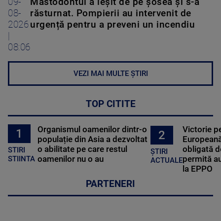
09-
Mastodontul a ieșit de pe șosea și s-a
08-
răsturnat. Pompierii au intervenit de
2026
urgență pentru a preveni un incendiu
|
08:06
VEZI MAI MULTE ȘTIRI
TOP CITITE
Organismul oamenilor dintr-o
Victorie p
1
2
populație din Asia a dezvoltat
Europeană
o abilitate pe care restul
obligată d
STIRI
ȘTIRI
oamenilor nu o au
permită au
STIINTA
ACTUALE
la EPPO
PARTENERI