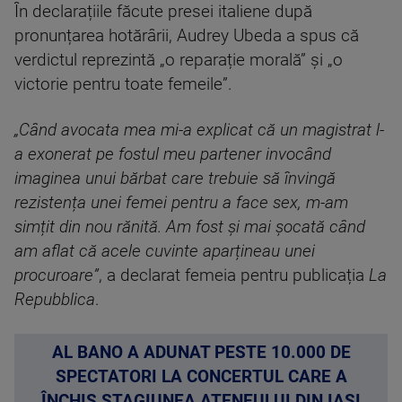
În declarațiile făcute presei italiene după
pronunțarea hotărârii, Audrey Ubeda a spus că
verdictul reprezintă „o reparație morală” și „o
victorie pentru toate femeile”.
„Când avocata mea mi-a explicat că un magistrat l-
a exonerat pe fostul meu partener invocând
imaginea unui bărbat care trebuie să învingă
rezistența unei femei pentru a face sex, m-am
simțit din nou rănită. Am fost și mai șocată când
am aflat că acele cuvinte aparțineau unei
procuroare”
, a declarat femeia pentru publicația
La
Repubblica
.
AL BANO A ADUNAT PESTE 10.000 DE
SPECTATORI LA CONCERTUL CARE A
ÎNCHIS STAGIUNEA ATENEULUI DIN IAȘI