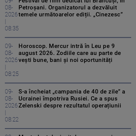
09-
Festival de film dedicat lui Brâncuși, în
08-
Petroșani. Organizatorul a dezvăluit
2026
temele următoarelor ediții. „Cinezesc”
|
08:35
09-
Horoscop. Mercur intră în Leu pe 9
08-
august 2026. Zodiile care au parte de
2026
vești bune, bani și noi oportunități
|
08:25
09-
S-a încheiat „campania de 40 de zile” a
08-
Ucrainei împotriva Rusiei. Ce a spus
2026
Zelenski despre rezultatul operațiunii
|
08:22