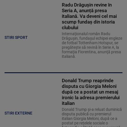
Radu Drăgușin revine în
Seria A, anunță presa
italiană. Va deveni cel mai
scump fundaș din istoria
clubului
Internaţionalul român Radu
STIRI SPORT
Drăguşin, fundaşul echipei engleze
de fotbal Tottenham Hotspur, se
pregăteşte să revină în Serie A, la
formaţia Fiorentina, anunţă presa
italiană.
Donald Trump reaprinde
disputa cu Giorgia Meloni
după ce a postat un mesaj
ironic la adresa premierului
italian
Donald Trump și-a reluat duminică
STIRI EXTERNE
disputa publică cu premierul
italian Giorgia Meloni, după ce a
postat pe rețelele sociale o