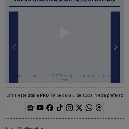
Al Bano a adunat peste 10.000 de spectatori la concertul care a
Tens
închis ...
Urmărește
Știrile PRO TV
pe canalul de social media preferat:
Sursa:
The Guardian