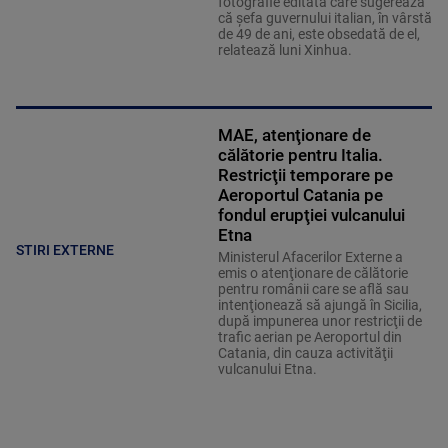
fotografie editată care sugerează
că șefa guvernului italian, în vârstă
de 49 de ani, este obsedată de el,
relatează luni Xinhua.
MAE, atenţionare de
călătorie pentru Italia.
Restricţii temporare pe
Aeroportul Catania pe
fondul erupţiei vulcanului
Etna
STIRI EXTERNE
Ministerul Afacerilor Externe a
emis o atenţionare de călătorie
pentru românii care se află sau
intenţionează să ajungă în Sicilia,
după impunerea unor restricţii de
trafic aerian pe Aeroportul din
Catania, din cauza activităţii
vulcanului Etna.