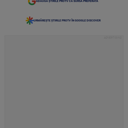
ADAUGĂ ȘTIRILE PROTV CA SURSĂ PREFERATĂ
URMĂREȘTE ȘTIRILE PROTV ÎN GOOGLE DISCOVER