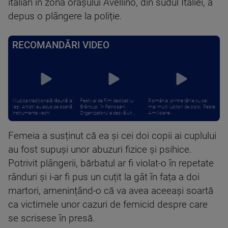
italian în zona orașului Avellino, din sudul Italiei, a
depus o plângere la poliție.
RECOMANDĂRI VIDEO
Muzica tradițională răsună la
Festival de film dedicat lui
România, printre țările cu cei
Iași. Artiștii au adus pe scenă
Brâncuși, în Petroșani.
mai mulți iubitori de pisici. Peste
instrumente vechi
Organizatorul a dezvăluit ...
4 milioane ...
Femeia a susținut că ea și cei doi copii ai cuplului
au fost supuși unor abuzuri fizice și psihice.
Potrivit plângerii, bărbatul ar fi violat-o în repetate
rânduri și i-ar fi pus un cuțit la gât în fața a doi
martori, amenințând-o că va avea aceeași soartă
ca victimele unor cazuri de femicid despre care
se scrisese în presă.