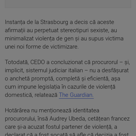
Instanța de la Strasbourg a decis că aceste
afirmații au perpetuat stereotipuri sexiste, au
minimalizat violența de gen și au supus victima
unei noi forme de victimizare.
Totodată, CEDO a concluzionat că procurorul – și,
implicit, sistemul judiciar italian – nu a desfășurat
o anchetă promptă, completă și eficientă, așa
cum impune legislația în cazurile de violență
domestică, relatează
The Guardian.
Hotărârea nu menționează identitatea
procurorului, însă Audrey Ubeda, cetățean francez
care și-a acuzat fostul partener de violență, a
declarat că a fost șocată să afle că decizia a fost