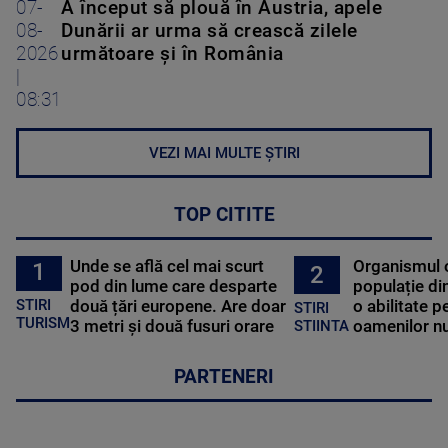
07-
A început să plouă în Austria, apele
08-
Dunării ar urma să crească zilele
2026
următoare și în România
|
08:31
VEZI MAI MULTE ȘTIRI
TOP CITITE
Unde se află cel mai scurt
Organismul 
1
2
pod din lume care desparte
populație di
STIRI
două țări europene. Are doar
o abilitate p
STIRI
TURISM
3 metri și două fusuri orare
oamenilor nu
STIINTA
PARTENERI