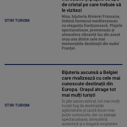
de cristal pe care trebuie să
le vizitezi
Nisa, bijuteria Rivierei Franceze,
STIRI TURISM
îmbină farmecul mediteranean
cu eleganța franțuzească. Plajele
spectaculoase, promenada și
atmosfera vibrantă fac din acest
oraș una dintre cele mai
memorabile destinații din sudul
Franței.
Bijuteria ascunsă a Belgiei
care rivalizează cu cele mai
cunoscute destinații din
Europa. Orașul atrage tot
mai mulți turiști
În plin sezon estival, tot mai mulți
STIRI TURISM
turiști fug de destinațiile
aglomerate și caută locuri mai
puțin cunoscute, dar cu peisaje
spectaculoase, atmosferă
autentică și o bogată moștenire