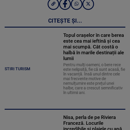
CITEȘTE ȘI...
Topul orașelor în care berea
este cea mai ieftină și cea
mai scumpă. Cât costă o
halbă în marile destinații ale
lumii
Pentru mulți oameni, o bere rece
STIRI TURISM
este nelipsită, fie că sunt acasă, fie
în vacanță. Însă unul dintre cele
mai frecvente motive de
nemulțumire este prețul unei
halbe, care a crescut semnificativ
în ultimii ani.
Nisa, perla de pe Riviera
Franceză. Locurile
incredibile și plajele cu apă