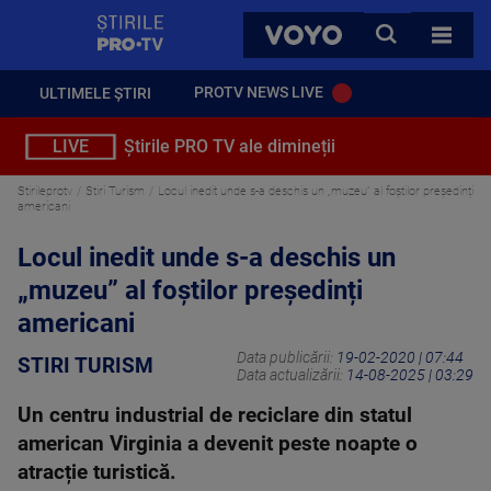
StirilePROTV
CAUTA
VOYO
TOATE 
PROTV NEWS LIVE
ULTIMELE ȘTIRI
LIVE
Știrile PRO TV ale dimineții
Stirileprotv
Stiri Turism
Locul inedit unde s-a deschis un „muzeu” al foștilor președinți
americani
Locul inedit unde s-a deschis un
„muzeu” al foștilor președinți
americani
Data publicării:
19-02-2020 | 07:44
STIRI TURISM
Data actualizării:
14-08-2025 | 03:29
Un centru industrial de reciclare din statul
american Virginia a devenit peste noapte o
atracție turistică.