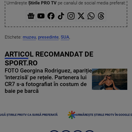
Urmărește
Știrile PRO TV
pe canalul de social media preferat:
Etichete:
muzeu
,
presedinte
,
SUA
,
ARTICOL RECOMANDAT DE
SPORT.RO
FOTO Georgina Rodriguez, apariție
'interzisă' pe rețele. Partenera lui
CR7 s-a fotografiat în costum de
baie pe barcă
UGĂ ȘTIRILE PROTV CA SURSĂ PREFERATĂ
URMĂREȘTE ȘTIRILE PROTV ÎN GOOGLE 