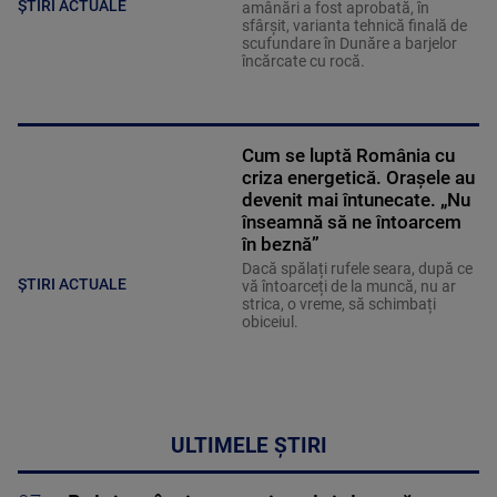
ȘTIRI ACTUALE
amânări a fost aprobată, în
sfârșit, varianta tehnică finală de
scufundare în Dunăre a barjelor
încărcate cu rocă.
Cum se luptă România cu
criza energetică. Orașele au
devenit mai întunecate. „Nu
înseamnă să ne întoarcem
în beznă”
Dacă spălați rufele seara, după ce
ȘTIRI ACTUALE
vă întoarceți de la muncă, nu ar
strica, o vreme, să schimbați
obiceiul.
ULTIMELE ȘTIRI