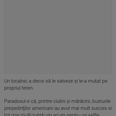
Un localnic a decis să le salveze şi le-a mutat pe
propriul teren.
Paradoxul e că, printre ciulini şi mărăcini, busturile
preşedinţilor americani au avut mai mult succes si
tot mai mulţi turişti vin acum pentru un selfie.