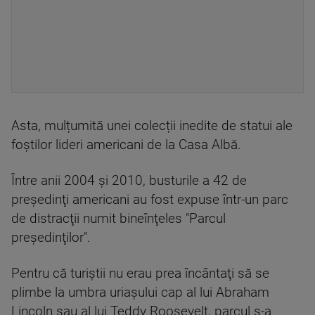
Asta, mulțumită unei colecții inedite de statui ale
foștilor lideri americani de la Casa Albă.
Între anii 2004 şi 2010, busturile a 42 de
preşedinţi americani au fost expuse într-un parc
de distracţii numit bineînţeles "Parcul
preşedinţilor".
Pentru că turiştii nu erau prea încântaţi să se
plimbe la umbra uriaşului cap al lui Abraham
Lincoln sau al lui Teddy Roosevelt, parcul s-a