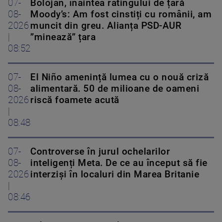
07-
Bolojan, înaintea ratingului de țară
08-
Moody’s: Am fost cinstiți cu românii, am
2026
muncit din greu. Alianța PSD-AUR
|
”minează” țara
08:52
07-
El Niño amenință lumea cu o nouă criză
08-
alimentară. 50 de milioane de oameni
2026
riscă foamete acută
|
08:48
07-
Controverse în jurul ochelarilor
08-
inteligenți Meta. De ce au început să fie
2026
interziși în localuri din Marea Britanie
|
08:46