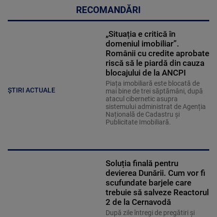
RECOMANDĂRI
„Situația e critică în
domeniul imobiliar”.
Românii cu credite aprobate
riscă să le piardă din cauza
blocajului de la ANCPI
Piața imobiliară este blocată de
ȘTIRI ACTUALE
mai bine de trei săptămâni, după
atacul cibernetic asupra
sistemului administrat de Agenția
Națională de Cadastru și
Publicitate Imobiliară.
Soluția finală pentru
devierea Dunării. Cum vor fi
scufundate barjele care
trebuie să salveze Reactorul
2 de la Cernavodă
După zile întregi de pregătiri și