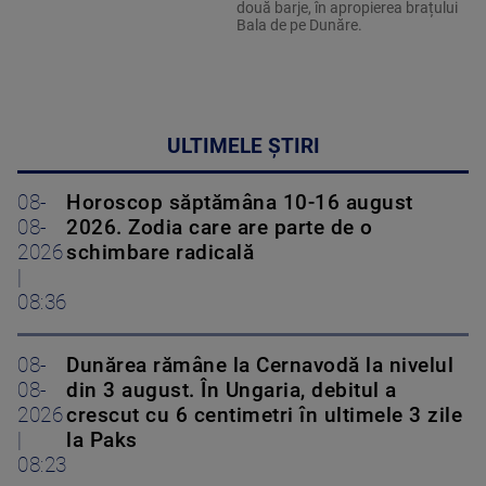
două barje, în apropierea brațului
Bala de pe Dunăre.
ULTIMELE ȘTIRI
08-
Horoscop săptămâna 10-16 august
08-
2026. Zodia care are parte de o
2026
schimbare radicală
|
08:36
08-
Dunărea rămâne la Cernavodă la nivelul
08-
din 3 august. În Ungaria, debitul a
2026
crescut cu 6 centimetri în ultimele 3 zile
|
la Paks
08:23