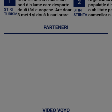
1
2
pod din lume care desparte
populație di
STIRI
două țări europene. Are doar
o abilitate p
STIRI
TURISM
3 metri și două fusuri orare
oamenilor nu
STIINTA
PARTENERI
VIDEO VOYO