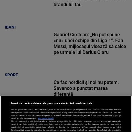
brandului tău
IBANI
Gabriel Cîrstean: „Nu pot spune
«nu» unei echipe din Liga 1”. Fan
Messi, mijlocașul visează să calce
pe urmele lui Darius Olaru
SPORT
Ce fac nordicii și noi nu putem.
Savenco a punctat marea
diferență
Nouă ne pasă ca datele tale personale să rămână confidențiale
Noi și partenerii noștri
201
stocăm și/sau accesăm informații pe dispozitivul dvs., precum identificatorii cookie
unici pentru prelucrarea datelor cu caracter personal. Puteți accepta sau gestiona alegerile dvs. făcând clic mai jos
sau în orice moment, pe pagina cu politica de confidențialitate. Aceste alegeri vor fi raportate partenerilor noștri și
nu vă vor afecta navigarea.
Mai multe detalii
Noi si partenerii nostri (retelele de socializare si agentiile de publicitate partenere, precum si furnizorii nostri de
SPORT
servicii de date analitice) prelucram date pentru a permite website-ului sa functioneze, pentru a personaliza
continutul si anunturile publicitare afisate in functie de interesele si/sau profilul dvs., pentru a va oferi
functionalitati aferente retelelor de socializare si pentru a analiza traficul pe website. Beneficiati de drepturile