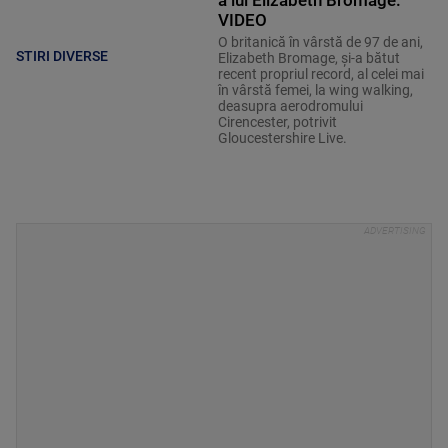
a lui Elizabeth Bromage.
VIDEO
O britanică în vârstă de 97 de ani,
STIRI DIVERSE
Elizabeth Bromage, şi-a bătut
recent propriul record, al celei mai
în vârstă femei, la wing walking,
deasupra aerodromului
Cirencester, potrivit
Gloucestershire Live.