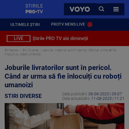
StirilePROTV
CAUTA
VOYO
TOATE 
PROTV NEWS LIVE
ULTIMELE ȘTIRI
LIVE
Știrile PRO TV ale dimineții
Stirileprotv
Stiri Diverse
Joburile livratorilor sunt în pericol. Când ar urma să fie
înlocuiți cu roboți umanoizi
Joburile livratorilor sunt în pericol.
Când ar urma să fie înlocuiți cu roboți
umanoizi
Data publicării:
06-06-2025 | 09:07
STIRI DIVERSE
Data actualizării:
11-08-2025 | 11:21