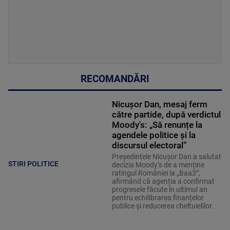
RECOMANDĂRI
Nicușor Dan, mesaj ferm
către partide, după verdictul
Moody's: „Să renunțe la
agendele politice şi la
discursul electoral”
Președintele Nicușor Dan a salutat
STIRI POLITICE
decizia Moody’s de a menține
ratingul României la „Baa3”,
afirmând că agenția a confirmat
progresele făcute în ultimul an
pentru echilibrarea finanțelor
publice și reducerea cheltuielilor.