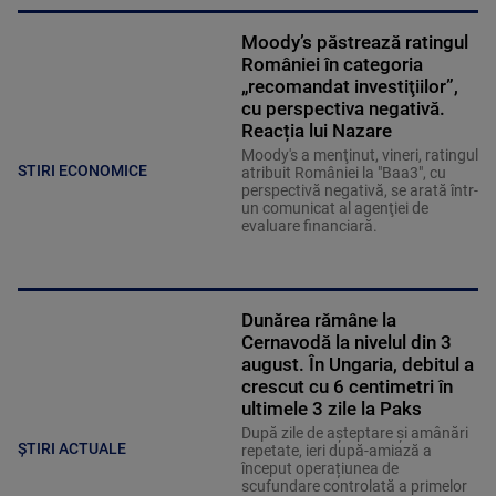
Moody’s păstrează ratingul
României în categoria
„recomandat investiţiilor”,
cu perspectiva negativă.
Reacția lui Nazare
Moody's a menţinut, vineri, ratingul
STIRI ECONOMICE
atribuit României la "Baa3", cu
perspectivă negativă, se arată într-
un comunicat al agenţiei de
evaluare financiară.
Dunărea rămâne la
Cernavodă la nivelul din 3
august. În Ungaria, debitul a
crescut cu 6 centimetri în
ultimele 3 zile la Paks
După zile de așteptare și amânări
ȘTIRI ACTUALE
repetate, ieri după-amiază a
început operațiunea de
scufundare controlată a primelor