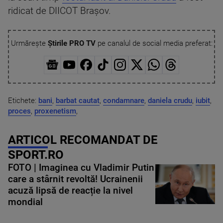
ridicat de DIICOT Brașov.
Urmărește
Știrile PRO TV
pe canalul de social media preferat:
Etichete:
bani
,
barbat cautat
,
condamnare
,
daniela crudu
,
iubit
,
proces
,
proxenetism
,
ARTICOL RECOMANDAT DE
SPORT.RO
FOTO | Imaginea cu Vladimir Putin
care a stârnit revoltă! Ucrainenii
acuză lipsă de reacție la nivel
mondial