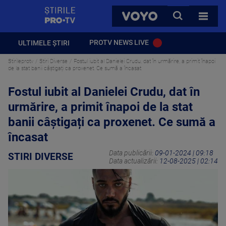
StirilePROTV
CAUTA
VOYO
TOATE 
PROTV NEWS LIVE
ULTIMELE ȘTIRI
Stirileprotv
Stiri Diverse
Fostul iubit al Danielei Crudu, dat în urmărire, a primit înapoi
de la stat banii câștigați ca proxenet. Ce sumă a încasat
Fostul iubit al Danielei Crudu, dat în
urmărire, a primit înapoi de la stat
banii câștigați ca proxenet. Ce sumă a
încasat
Data publicării:
09-01-2024 | 09:18
STIRI DIVERSE
Data actualizării:
12-08-2025 | 02:14