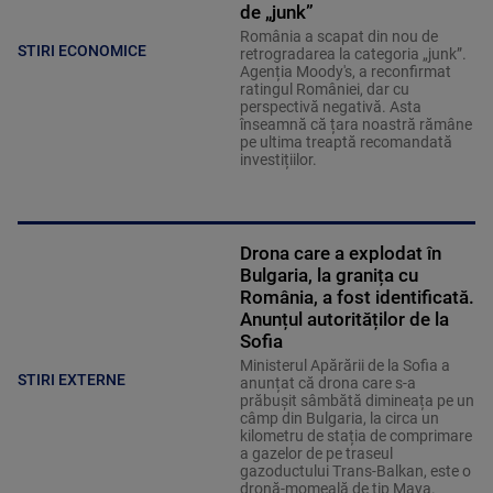
de „junk”
România a scapat din nou de
STIRI ECONOMICE
retrogradarea la categoria „junk”.
Agenția Moody's, a reconfirmat
ratingul României, dar cu
perspectivă negativă. Asta
înseamnă că țara noastră rămâne
pe ultima treaptă recomandată
investițiilor.
Drona care a explodat în
Bulgaria, la granița cu
România, a fost identificată.
Anunțul autorităților de la
Sofia
Ministerul Apărării de la Sofia a
STIRI EXTERNE
anunțat că drona care s-a
prăbușit sâmbătă dimineața pe un
câmp din Bulgaria, la circa un
kilometru de stația de comprimare
a gazelor de pe traseul
gazoductului Trans-Balkan, este o
dronă-momeală de tip Maya.