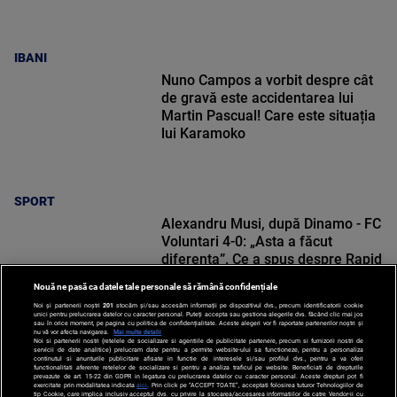
IBANI
Nuno Campos a vorbit despre cât
de gravă este accidentarea lui
Martin Pascual! Care este situația
lui Karamoko
SPORT
Alexandru Musi, după Dinamo - FC
Voluntari 4-0: „Asta a făcut
diferența”. Ce a spus despre Rapid
Nouă ne pasă ca datele tale personale să rămână confidențiale
Noi și partenerii noștri
201
stocăm și/sau accesăm informații pe dispozitivul dvs., precum identificatorii cookie
unici pentru prelucrarea datelor cu caracter personal. Puteți accepta sau gestiona alegerile dvs. făcând clic mai jos
sau în orice moment, pe pagina cu politica de confidențialitate. Aceste alegeri vor fi raportate partenerilor noștri și
nu vă vor afecta navigarea.
Mai multe detalii
Noi si partenerii nostri (retelele de socializare si agentiile de publicitate partenere, precum si furnizorii nostri de
SPORT
servicii de date analitice) prelucram date pentru a permite website-ului sa functioneze, pentru a personaliza
continutul si anunturile publicitare afisate in functie de interesele si/sau profilul dvs., pentru a va oferi
functionalitati aferente retelelor de socializare si pentru a analiza traficul pe website. Beneficiati de drepturile
prevazute de art. 15-22 din GDPR in legatura cu prelucrarea datelor cu caracter personal. Aceste drepturi pot fi
exercitate prin modalitatea indicata
aici
. Prin click pe “ACCEPT TOATE”, acceptati folosirea tuturor Tehnologiilor de
tip Cookie, care implica inclusiv acceptul dvs. cu privire la stocarea/accesarea informatiilor de catre Vendor-ii cu