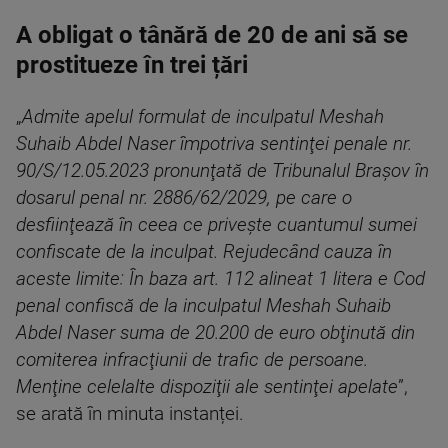
A obligat o tânără de 20 de ani să se
prostitueze în trei țări
„
Admite apelul formulat de inculpatul Meshah
Suhaib Abdel Naser împotriva sentinţei penale nr.
90/S/12.05.2023 pronunţată de Tribunalul Braşov în
dosarul penal nr. 2886/62/2029, pe care o
desfiinţează în ceea ce priveşte cuantumul sumei
confiscate de la inculpat. Rejudecând cauza în
aceste limite: În baza art. 112 alineat 1 litera e Cod
penal confiscă de la inculpatul Meshah Suhaib
Abdel Naser suma de 20.200 de euro obţinută din
comiterea infracţiunii de trafic de persoane.
Menţine celelalte dispoziţii ale sentinţei apelate
”,
se arată în minuta instanței.