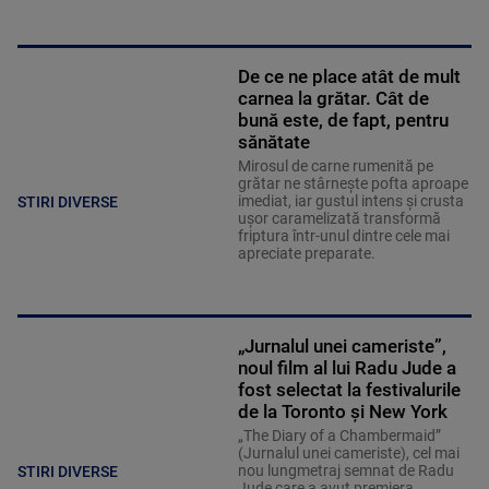
De ce ne place atât de mult
carnea la grătar. Cât de
bună este, de fapt, pentru
sănătate
Mirosul de carne rumenită pe
grătar ne stârnește pofta aproape
imediat, iar gustul intens și crusta
STIRI DIVERSE
ușor caramelizată transformă
friptura într-unul dintre cele mai
apreciate preparate.
„Jurnalul unei cameriste”,
noul film al lui Radu Jude a
fost selectat la festivalurile
de la Toronto și New York
„The Diary of a Chambermaid”
(Jurnalul unei cameriste), cel mai
nou lungmetraj semnat de Radu
STIRI DIVERSE
Jude care a avut premiera