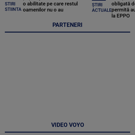
o abilitate pe care restul
obligată d
STIRI
ȘTIRI
oamenilor nu o au
permită au
STIINTA
ACTUALE
la EPPO
PARTENERI
VIDEO VOYO