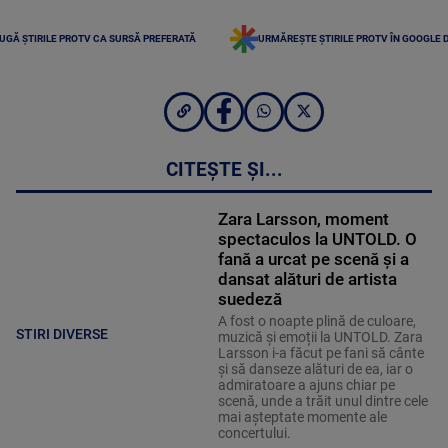
UGĂ ȘTIRILE PROTV CA SURSĂ PREFERATĂ
URMĂREȘTE ȘTIRILE PROTV ÎN GOOGLE 
CITEȘTE ȘI...
Zara Larsson, moment
spectaculos la UNTOLD. O
fană a urcat pe scenă și a
dansat alături de artista
suedeză
A fost o noapte plină de culoare,
STIRI DIVERSE
muzică și emoții la UNTOLD. Zara
Larsson i-a făcut pe fani să cânte
și să danseze alături de ea, iar o
admiratoare a ajuns chiar pe
scenă, unde a trăit unul dintre cele
mai așteptate momente ale
concertului.