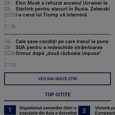
08-
Elon Musk a refuzat accesul Ucrainei la
08-
Starlink pentru atacuri în Rusia. Zelenski
2026
i-a cerut lui Trump să intervină
|
21:36
08-
Cele șase condiții pe care Iranul le pune
08-
SUA pentru a redeschide strâmtoarea
2026
Ormuz după „două războaie impuse”
|
21:33
VEZI MAI MULTE ȘTIRI
TOP CITITE
Organismul oamenilor dintr-o
Victorie p
1
2
populație din Asia a dezvoltat
Europeană