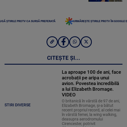
UGĂ ȘTIRILE PROTV CA SURSĂ PREFERATĂ
URMĂREȘTE ȘTIRILE PROTV ÎN GOOGLE 
CITEȘTE ȘI...
La aproape 100 de ani, face
acrobații pe aripa unui
avion. Povestea incredibilă
a lui Elizabeth Bromage.
VIDEO
O britanică în vârstă de 97 de ani,
STIRI DIVERSE
Elizabeth Bromage, şi-a bătut
recent propriul record, al celei mai
în vârstă femei, la wing walking,
deasupra aerodromului
Cirencester, potrivit