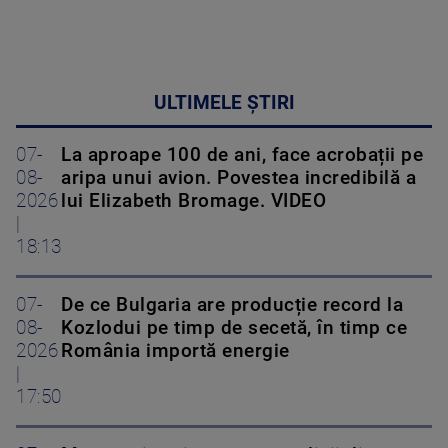
ULTIMELE ȘTIRI
07-
La aproape 100 de ani, face acrobații pe
08-
aripa unui avion. Povestea incredibilă a
2026
lui Elizabeth Bromage. VIDEO
|
18:13
07-
De ce Bulgaria are producție record la
08-
Kozlodui pe timp de secetă, în timp ce
2026
România importă energie
|
17:50