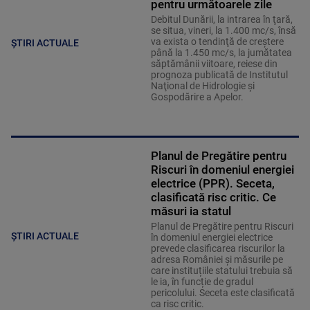
pentru următoarele zile
Debitul Dunării, la intrarea în ţară,
se situa, vineri, la 1.400 mc/s, însă
va exista o tendinţă de creştere
ȘTIRI ACTUALE
până la 1.450 mc/s, la jumătatea
săptămânii viitoare, reiese din
prognoza publicată de Institutul
Naţional de Hidrologie şi
Gospodărire a Apelor.
Planul de Pregătire pentru
Riscuri în domeniul energiei
electrice (PPR). Seceta,
clasificată risc critic. Ce
măsuri ia statul
Planul de Pregătire pentru Riscuri
ȘTIRI ACTUALE
în domeniul energiei electrice
prevede clasificarea riscurilor la
adresa României și măsurile pe
care instituțiile statului trebuia să
le ia, în funcție de gradul
pericolului. Seceta este clasificată
ca risc critic.