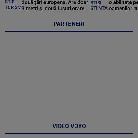
STIRI
două țări europene. Are doar
o abilitate p
STIRI
TURISM
3 metri și două fusuri orare
oamenilor nu
STIINTA
PARTENERI
VIDEO VOYO