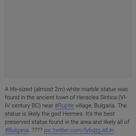
A life-sized (almost 2m) white marble statue was
found in the ancient town of Heraclea Sintica (VI-
IV century BC) near
#Rupite
village, Bulgaria. The
statue is likely the god Hermes. It's the best
preserved statue found in the area and likely all of
#Bulgaria
. ????
pic.twitter.com/fy6qtgJdUn