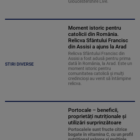
Gloucestershire Live.
Moment istoric pentru
catolicii din România.
Relicva Sfântului Francisc
din Assisi a ajuns la Arad
Relicva Sfântului Francisc din
Assisi a fost adusă pentru prima
dată în România, la Arad. Este un
STIRI DIVERSE
moment istoric pentru
comunitatea catolică și mulți
credincioși au venit să întâmpine
relicva.
Portocale – beneficii,
proprietăți nutriționale și
utilizări surprinzătoare
Portocalele sunt fructe citrice
bogate în vitamina C, cu un profil
nutrițional valoros și multiple