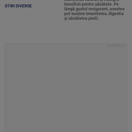
beneficii pentru sănătate. Pe
STIRI DIVERSE
lângă gustul revigorant, acestea
pot susține imunitatea, digestia
și sănătatea pielii.