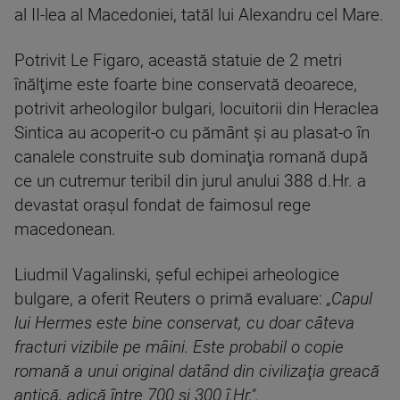
al II-lea al Macedoniei, tatăl lui Alexandru cel Mare.
Potrivit Le Figaro, această statuie de 2 metri
înălţime este foarte bine conservată deoarece,
potrivit arheologilor bulgari, locuitorii din Heraclea
Sintica au acoperit-o cu pământ şi au plasat-o în
canalele construite sub dominaţia romană după
ce un cutremur teribil din jurul anului 388 d.Hr. a
devastat oraşul fondat de faimosul rege
macedonean.
Liudmil Vagalinski, şeful echipei arheologice
bulgare, a oferit Reuters o primă evaluare:
„Capul
lui Hermes este bine conservat, cu doar câteva
fracturi vizibile pe mâini. Este probabil o copie
romană a unui original datând din civilizaţia greacă
antică, adică între 700 şi 300 î.Hr.".