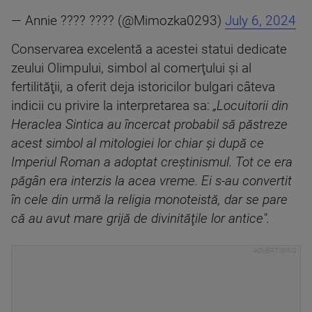
— Annie ????️ ???? (@Mimozka0293)
July 6, 2024
Conservarea excelentă a acestei statui dedicate
zeului Olimpului, simbol al comerţului şi al
fertilităţii, a oferit deja istoricilor bulgari câteva
indicii cu privire la interpretarea sa:
„Locuitorii din
Heraclea Sintica au încercat probabil să păstreze
acest simbol al mitologiei lor chiar şi după ce
Imperiul Roman a adoptat creştinismul. Tot ce era
păgân era interzis la acea vreme. Ei s-au convertit
în cele din urmă la religia monoteistă, dar se pare
că au avut mare grijă de divinităţile lor antice".