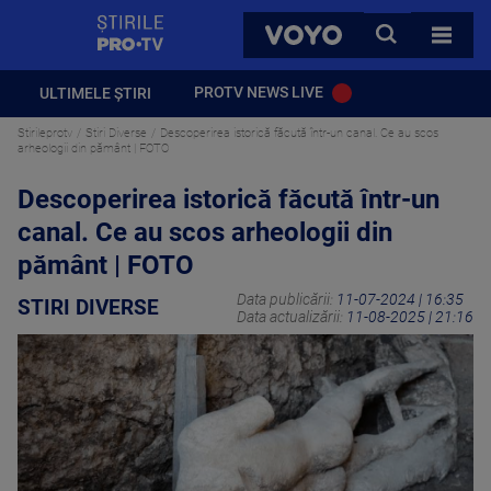
StirilePROTV
CAUTA
VOYO
TOATE 
PROTV NEWS LIVE
ULTIMELE ȘTIRI
Stirileprotv
Stiri Diverse
Descoperirea istorică făcută într-un canal. Ce au scos
arheologii din pământ | FOTO
Descoperirea istorică făcută într-un
canal. Ce au scos arheologii din
pământ | FOTO
Data publicării:
11-07-2024 | 16:35
STIRI DIVERSE
Data actualizării:
11-08-2025 | 21:16