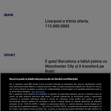
IBANI
Liverpool a trimis oferta:
115.000.000€
SPORT
E gata! Barcelona a bătut palma cu
Manchester City și îl transferă pe
Rodri
Nouă ne pasă ca datele tale personale să rămână confidențiale
Noi și partenerii noștri
201
stocăm și/sau accesăm informații pe dispozitivul dvs., precum identificatorii cookie
unici pentru prelucrarea datelor cu caracter personal. Puteți accepta sau gestiona alegerile dvs. făcând clic mai jos
sau în orice moment, pe pagina cu politica de confidențialitate. Aceste alegeri vor fi raportate partenerilor noștri și
nu vă vor afecta navigarea.
Mai multe detalii
Noi si partenerii nostri (retelele de socializare si agentiile de publicitate partenere, precum si furnizorii nostri de
SPORT
servicii de date analitice) prelucram date pentru a permite website-ului sa functioneze, pentru a personaliza
continutul si anunturile publicitare afisate in functie de interesele si/sau profilul dvs., pentru a va oferi
functionalitati aferente retelelor de socializare si pentru a analiza traficul pe website. Beneficiati de drepturile
prevazute de art. 15-22 din GDPR in legatura cu prelucrarea datelor cu caracter personal. Aceste drepturi pot fi
exercitate prin modalitatea indicata
aici
. Prin click pe “ACCEPT TOATE”, acceptati folosirea tuturor Tehnologiilor de
tip Cookie, care implica inclusiv acceptul dvs. cu privire la stocarea/accesarea informatiilor de catre Vendor-ii cu