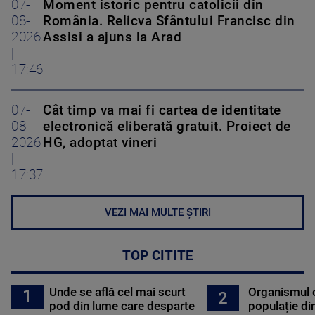
07-
Moment istoric pentru catolicii din
08-
România. Relicva Sfântului Francisc din
2026
Assisi a ajuns la Arad
|
17:46
07-
Cât timp va mai fi cartea de identitate
08-
electronică eliberată gratuit. Proiect de
2026
HG, adoptat vineri
|
17:37
VEZI MAI MULTE ȘTIRI
TOP CITITE
Unde se află cel mai scurt
Organismul 
1
2
pod din lume care desparte
populație di