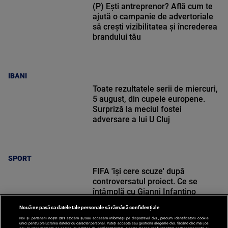
(P) Ești antreprenor? Află cum te
ajută o campanie de advertoriale
să crești vizibilitatea și încrederea
brandului tău
IBANI
Toate rezultatele serii de miercuri,
5 august, din cupele europene.
Surpriză la meciul fostei
adversare a lui U Cluj
SPORT
FIFA 'își cere scuze' după
controversatul proiect. Ce se
întâmplă cu Gianni Infantino
Nouă ne pasă ca datele tale personale să rămână confidențiale
Noi și partenerii noștri
201
stocăm și/sau accesăm informații pe dispozitivul dvs., precum identificatorii cookie
unici pentru prelucrarea datelor cu caracter personal. Puteți accepta sau gestiona alegerile dvs. făcând clic mai jos