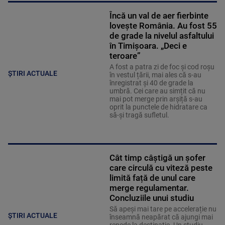
Încă un val de aer fierbinte
lovește România. Au fost 55
de grade la nivelul asfaltului
în Timișoara. „Deci e
teroare”
A fost a patra zi de foc și cod roșu
ȘTIRI ACTUALE
în vestul țării, mai ales că s-au
înregistrat și 40 de grade la
umbră. Cei care au simțit că nu
mai pot merge prin arșiță s-au
oprit la punctele de hidratare ca
să-și tragă sufletul.
Cât timp câștigă un șofer
care circulă cu viteză peste
limită față de unul care
merge regulamentar.
Concluziile unui studiu
Să apeși mai tare pe accelerație nu
ȘTIRI ACTUALE
înseamnă neapărat că ajungi mai
repede la destinație. Un studiu