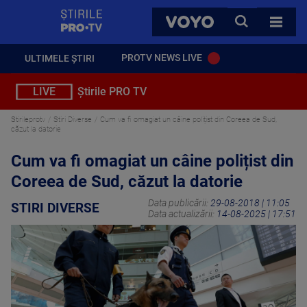
StirilePROTV
CAUTA
VOYO
TOATE 
PROTV NEWS LIVE
ULTIMELE ȘTIRI
LIVE
Știrile PRO TV
Stirileprotv
Stiri Diverse
Cum va fi omagiat un câine polițist din Coreea de Sud,
căzut la datorie
Cum va fi omagiat un câine polițist din
Coreea de Sud, căzut la datorie
Data publicării:
29-08-2018 | 11:05
STIRI DIVERSE
Data actualizării:
14-08-2025 | 17:51