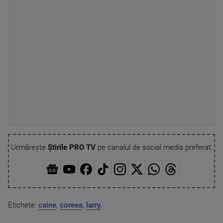
Urmărește
Știrile PRO TV
pe canalul de social media preferat:
Etichete:
caine
,
coreea
,
larry
,