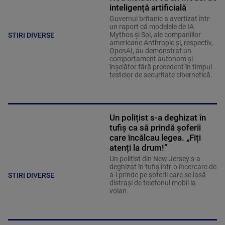
inteligență artificială
Guvernul britanic a avertizat într-
un raport că modelele de IA
Mythos şi Sol, ale companiilor
STIRI DIVERSE
americane Anthropic şi, respectiv,
OpenAI, au demonstrat un
comportament autonom şi
înşelător fără precedent în timpul
testelor de securitate cibernetică.
Un polițist s-a deghizat în
tufiș ca să prindă șoferii
care încălcau legea. „Fiți
atenți la drum!”
Un polițist din New Jersey s-a
deghizat în tufiș într-o încercare de
a-i prinde pe șoferii care se lasă
STIRI DIVERSE
distrași de telefonul mobil la
volan.