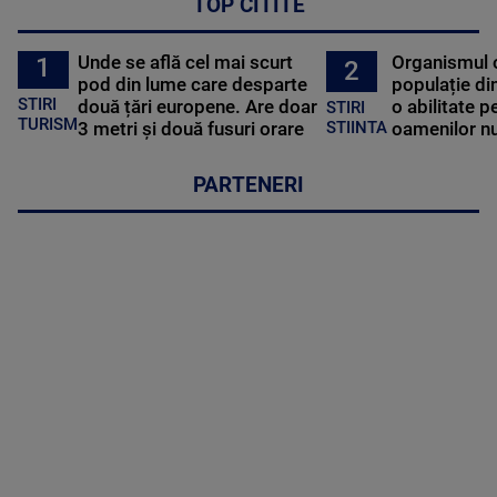
TOP CITITE
Unde se află cel mai scurt
Organismul 
1
2
pod din lume care desparte
populație di
STIRI
două țări europene. Are doar
o abilitate p
STIRI
TURISM
3 metri și două fusuri orare
oamenilor nu
STIINTA
PARTENERI