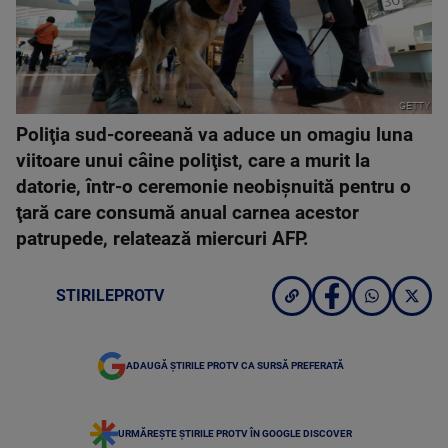
GETTY
Poliţia sud-coreeană va aduce un omagiu luna
viitoare unui câine poliţist, care a murit la
datorie, într-o ceremonie neobişnuită pentru o
ţară care consumă anual carnea acestor
patrupede, relatează miercuri AFP.
STIRILEPROTV
ADAUGĂ ȘTIRILE PROTV CA SURSĂ PREFERATĂ
URMĂREȘTE ȘTIRILE PROTV ÎN GOOGLE DISCOVER