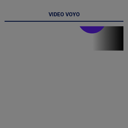
VIDEO VOYO
Stirile PRO TV
Stirile PRO
TV # 19.00 -
05 August
2026
MAI
MULTE