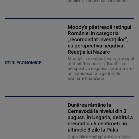
publice și reducerea cheltuielilor.
Moody’s păstrează ratingul
României în categoria
„recomandat investiţiilor”,
cu perspectiva negativă.
Reacția lui Nazare
Moody's a menţinut, vineri, ratingul
STIRI ECONOMICE
atribuit României la "Baa3", cu
perspectivă negativă, se arată într-
un comunicat al agenţiei de
evaluare financiară.
Dunărea rămâne la
Cernavodă la nivelul din 3
august. În Ungaria, debitul a
crescut cu 6 centimetri în
ultimele 3 zile la Paks
După zile de așteptare și amânări