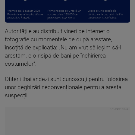
Vremea azi, 8 august 2026.
Prima noapte de Untold, un
Legea privind cotele de
România este împărțită între
succes uriaș. 120.000 de
vânătoare la urs, retrimisă în
caniculă și furtună
participanți și un show ...
Parlament. Modificările ...
Autoritățile au distribuit vineri pe internet o
fotografie cu momentele de după arestare,
însoțită de explicația: „Nu am vrut să ieșim să-l
arestăm, e o risipă de bani pe închirierea
costumelor”.
Ofițerii thailandezi sunt cunoscuți pentru folosirea
unor deghizări neconvenționale pentru a aresta
suspecții.