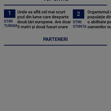
Unde se află cel mai scurt
Organismul 
1
2
pod din lume care desparte
populație di
STIRI
două țări europene. Are doar
o abilitate p
STIRI
TURISM
3 metri și două fusuri orare
oamenilor nu
STIINTA
PARTENERI