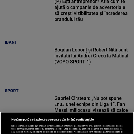
(P) Ești antreprenor? Află cum te
ajută o campanie de advertoriale
să crești vizibilitatea și încrederea
brandului tău
IBANI
Bogdan Lobonț și Robert Niță sunt
invitații lui Andrei Grecu la Matinal
(VOYO SPORT 1)
SPORT
Gabriel Cîrstean: „Nu pot spune
«nu» unei echipe din Liga 1”. Fan
Messi, mijlocașul visează să calce
pe urmele lui Darius Olaru
Nouă ne pasă ca datele tale personale să rămână confidențiale
Noi și partenerii noștri
201
stocăm și/sau accesăm informații pe dispozitivul dvs., precum identificatorii cookie
unici pentru prelucrarea datelor cu caracter personal. Puteți accepta sau gestiona alegerile dvs. făcând clic mai jos
sau în orice moment, pe pagina cu politica de confidențialitate. Aceste alegeri vor fi raportate partenerilor noștri și