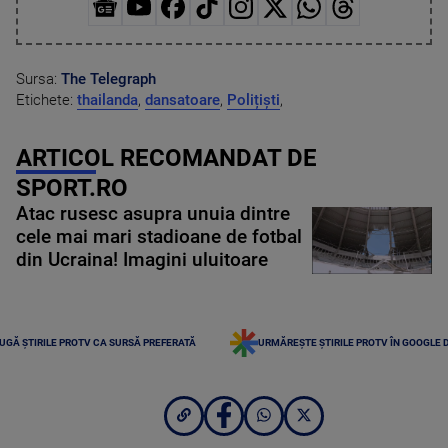
Sursa:
The Telegraph
Etichete:
thailanda
,
dansatoare
,
Polițiști
,
ARTICOL RECOMANDAT DE
SPORT.RO
Atac rusesc asupra unuia dintre
cele mai mari stadioane de fotbal
din Ucraina! Imagini uluitoare
UGĂ ȘTIRILE PROTV CA SURSĂ PREFERATĂ
URMĂREȘTE ȘTIRILE PROTV ÎN GOOGLE 