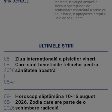
ȘTIRI ACTUALE
repetate, ieri după-amiază a
început operațiunea de
scufundare controlată a primelor
două barje, în apropierea brațului
Bala de pe Dunăre.
ULTIMELE ȘTIRI
08-
Ziua Internațională a pisicilor vineri.
08-
Care sunt beneficiile felinelor pentru
2026
sănătatea noastră
|
08:47
08-
Horoscop săptămâna 10-16 august
08-
2026. Zodia care are parte de o
2026
schimbare radicală