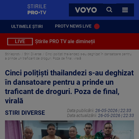
StirilePROTV
CAUTA
VOYO
TOATE 
PROTV NEWS LIVE
ULTIMELE ȘTIRI
LIVE
Știrile PRO TV ale dimineții
Stirileprotv
Stiri Diverse
Cinci polițiști thailandezi s-au deghizat în dansatoare pentru
a prinde un traficant de droguri. Poza de final, virală
Cinci polițiști thailandezi s-au deghizat
în dansatoare pentru a prinde un
traficant de droguri. Poza de final,
virală
Data publicării:
26-05-2026 | 22:33
STIRI DIVERSE
Data actualizării:
26-05-2026 | 22:33