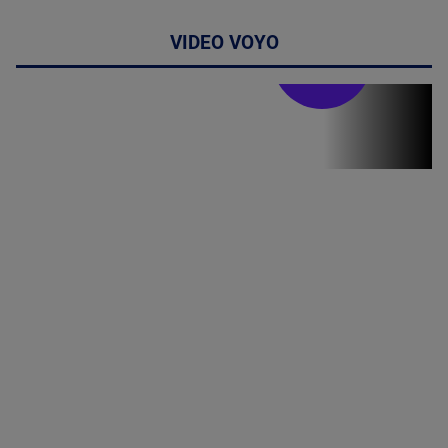
VIDEO VOYO
Stirile PRO TV
Stirile PRO
TV # 19.00 -
07 August
2026
MAI
MULTE
DETALII