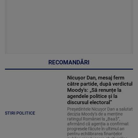
RECOMANDĂRI
Nicușor Dan, mesaj ferm
către partide, după verdictul
Moody's: „Să renunțe la
agendele politice şi la
discursul electoral”
Președintele Nicușor Dan a salutat
STIRI POLITICE
decizia Moody’s de a menține
ratingul României la „Baa3”,
afirmând că agenția a confirmat
progresele făcute în ultimul an
pentru echilibrarea finanțelor