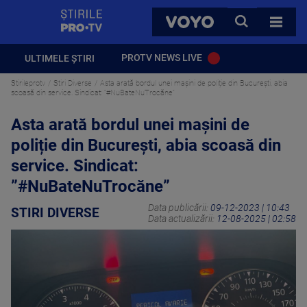
StirilePROTV
CAUTA
VOYO
TOATE 
PROTV NEWS LIVE
ULTIMELE ȘTIRI
Stirileprotv
Stiri Diverse
Asta arată bordul unei mașini de poliție din București, abia
scoasă din service. Sindicat: ”#NuBateNuTrocăne”
Asta arată bordul unei mașini de
poliție din București, abia scoasă din
service. Sindicat:
”#NuBateNuTrocăne”
Data publicării:
09-12-2023 | 10:43
STIRI DIVERSE
Data actualizării:
12-08-2025 | 02:58