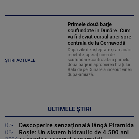
Primele două barje
scufundate în Dunăre. Cum
va fi deviat cursul apei spre
centrala de la Cernavodă
După zile de așteptare și amânări
repetate, operațiunea de
scufundare controlată a primelor
ȘTIRI ACTUALE
două barje în apropierea brațului
Bala de pe Dunăre a început vineri
după-amiază.
ULTIMELE ȘTIRI
07-
Descoperire senzațională lângă Piramida
08-
Roșie: Un sistem hidraulic de 4.500 ani