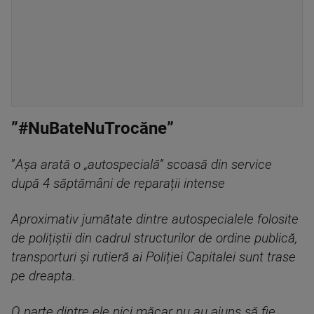
”#NuBateNuTrocăne”
”
Așa arată o „autospecială” scoasă din service
după 4 săptămâni de reparații intense
Aproximativ jumătate dintre autospecialele folosite
de polițiștii din cadrul structurilor de ordine publică,
transporturi și rutieră ai Poliției Capitalei sunt trase
pe dreapta.
O parte dintre ele nici măcar nu au ajuns să fie