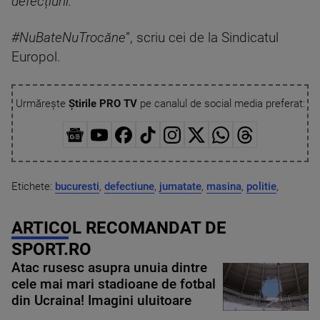
defecțiuni.
#NuBateNuTrocăne
”, scriu cei de la Sindicatul
Europol.
Urmărește
Știrile PRO TV
pe canalul de social media preferat:
Etichete:
bucuresti
,
defectiune
,
jumatate
,
masina
,
politie
,
ARTICOL RECOMANDAT DE
SPORT.RO
Atac rusesc asupra unuia dintre
cele mai mari stadioane de fotbal
din Ucraina! Imagini uluitoare