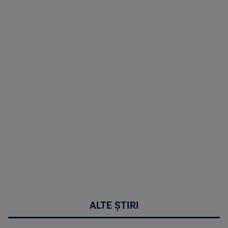
TV # 19.00 -
07 August
2026
MAI
MULTE
DETALII
48:24
ALTE ȘTIRI