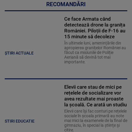
RECOMANDĂRI
Ce face Armata când
detectează drone la granița
României. Piloții de F-16 au
15 minute să decoleze
În ultimele luni, amenințările din
apropierea granițelor României au
făcut ca misiunile de Poliție
ȘTIRI ACTUALE
Aeriană să devină tot mai
importante.
Elevii care stau de mici pe
rețelele de socializare vor
avea rezultate mai proaste
la școală. Ce arată un studiu
Elevii care îşi fac conturi pe rețelele
sociale în școala primară au note
mai mici la examenele de la final de
STIRI EDUCATIE
gimnaziu, în special la științe și
citire.