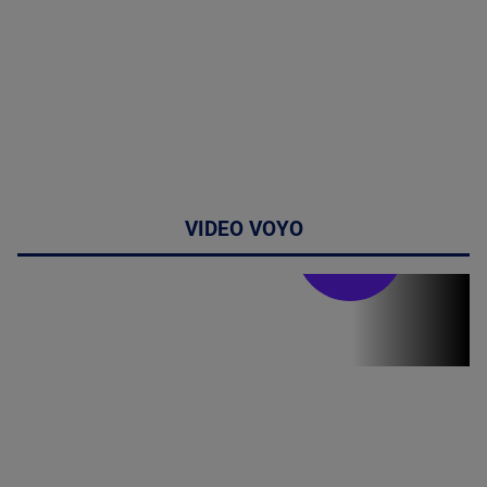
VIDEO VOYO
Stirile PRO TV
Stirile PRO