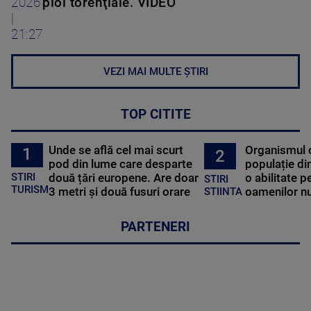
2026
ploi torenţiale. VIDEO
|
21:27
VEZI MAI MULTE ȘTIRI
TOP CITITE
Unde se află cel mai scurt
Organismul 
1
2
pod din lume care desparte
populație di
STIRI
două țări europene. Are doar
o abilitate p
STIRI
TURISM
3 metri și două fusuri orare
oamenilor nu
STIINTA
PARTENERI