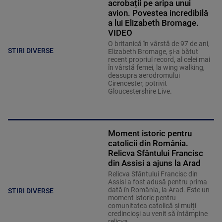
acrobații pe aripa unui
avion. Povestea incredibilă
a lui Elizabeth Bromage.
VIDEO
O britanică în vârstă de 97 de ani,
STIRI DIVERSE
Elizabeth Bromage, şi-a bătut
recent propriul record, al celei mai
în vârstă femei, la wing walking,
deasupra aerodromului
Cirencester, potrivit
Gloucestershire Live.
Moment istoric pentru
catolicii din România.
Relicva Sfântului Francisc
din Assisi a ajuns la Arad
Relicva Sfântului Francisc din
Assisi a fost adusă pentru prima
dată în România, la Arad. Este un
STIRI DIVERSE
moment istoric pentru
comunitatea catolică și mulți
credincioși au venit să întâmpine
relicva.