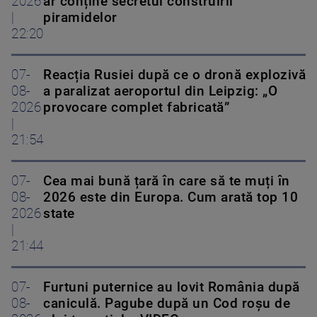
2026
ar conține secretul construirii
|
piramidelor
22:20
07-
Reacția Rusiei după ce o dronă explozivă
08-
a paralizat aeroportul din Leipzig: „O
2026
provocare complet fabricată”
|
21:54
07-
Cea mai bună țară în care să te muți în
08-
2026 este din Europa. Cum arată top 10
2026
state
|
21:44
07-
Furtuni puternice au lovit România după
08-
caniculă. Pagube după un Cod roşu de