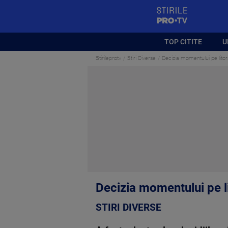
StirilePROTV
TOP CITITE
U
Stirileprotv
Stiri Diverse
Decizia momentului pe lito
Decizia momentului pe l
STIRI DIVERSE