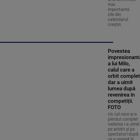
mai
importante
zile din
calendarul
creștin.
Povestea
impresionant
a lui Milo,
calul care a
orbit complet
dar a uimit
lumea după
revenirea în
competiții.
FOTO
Un cal care și-a
pierdut complet
vederea i-a uimit
pe arbitri și pe
spectatori după
ce a revenit în