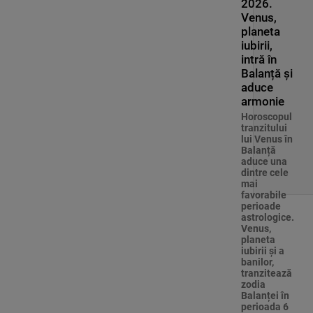
2026.
Venus,
planeta
iubirii,
intră în
Balanță și
aduce
armonie
Horoscopul
tranzitului
lui Venus în
Balanță
aduce una
dintre cele
mai
favorabile
perioade
astrologice.
Venus,
planeta
iubirii și a
banilor,
tranzitează
zodia
Balanței în
perioada 6