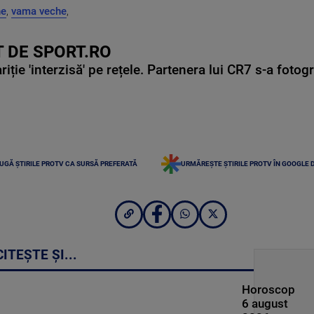
ne
,
vama veche
,
 DE SPORT.RO
ie 'interzisă' pe rețele. Partenera lui CR7 s-a fotog
UGĂ ȘTIRILE PROTV CA SURSĂ PREFERATĂ
URMĂREȘTE ȘTIRILE PROTV ÎN GOOGLE 
CITEȘTE ȘI...
Horoscop
6 august