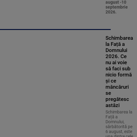
august -10
septembrie
2026.
Schimbarea
la Față a
Domnului
2026. Ce
nu ai voie
să faci sub
nicio formă
și ce
mâncăruri
se
pregătesc
astăzi
Schimbarea la
Față a
Domnului,
sărbătorită pe
6 august, este
una dintre cele