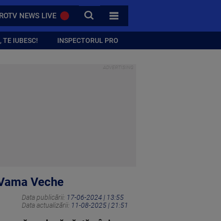
CAUTA
ROTV NEWS LIVE
TOATE CATEGORIILE
 TE IUBESC!
INSPECTORUL PRO
a Vama Veche
Data publicării:
17-06-2024 | 13:55
Data actualizării:
11-08-2025 | 21:51