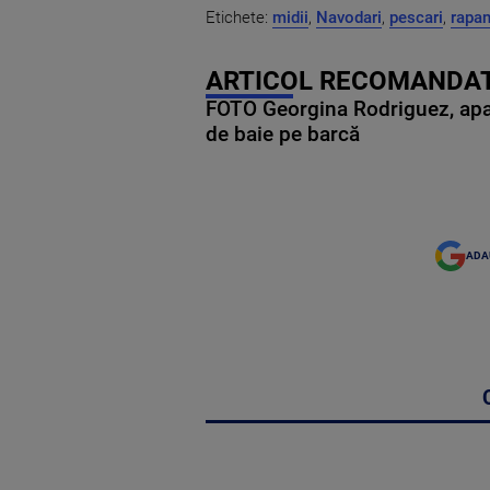
Etichete:
midii
,
Navodari
,
pescari
,
rapa
ARTICOL RECOMANDAT
FOTO Georgina Rodriguez, apariț
de baie pe barcă
ADA