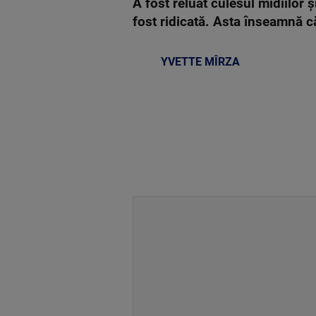
A fost reluat culesul midiilor
fost ridicată. Asta înseamnă 
YVETTE MÎRZA