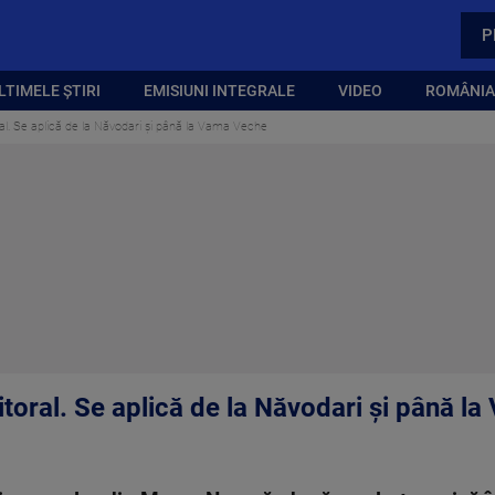
P
LTIMELE ȘTIRI
EMISIUNI INTEGRALE
VIDEO
ROMÂNIA,
ral. Se aplică de la Năvodari și până la Vama Veche
itoral. Se aplică de la Năvodari și până l