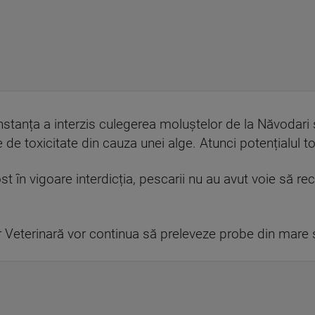
stanța a interzis culegerea moluștelor de la Năvodar
e de toxicitate din cauza unei alge. Atunci potențialul t
t în vigoare interdicția, pescarii nu au avut voie să r
itar Veterinară vor continua să preleveze probe din mar