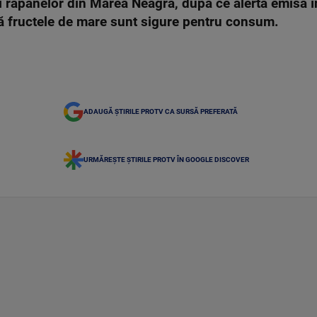
 și rapanelor din Marea Neagră, după ce alerta emisă
că fructele de mare sunt sigure pentru consum.
ADAUGĂ ȘTIRILE PROTV CA SURSĂ PREFERATĂ
URMĂREȘTE ȘTIRILE PROTV ÎN GOOGLE DISCOVER