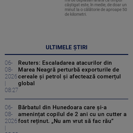
câștigat este, în medie, de doar un
minut la o călătorie de aproape 50
de kilometri.
ULTIMELE ȘTIRI
06-
Reuters: Escaladarea atacurilor din
08-
Marea Neagră perturbă exporturile de
2026
cereale și petrol și afectează comerțul
|
global
08:27
06-
Bărbatul din Hunedoara care și-a
08-
amenințat copilul de 2 ani cu un cutter a
2026
fost reținut. „Nu am vrut să fac rău”
|