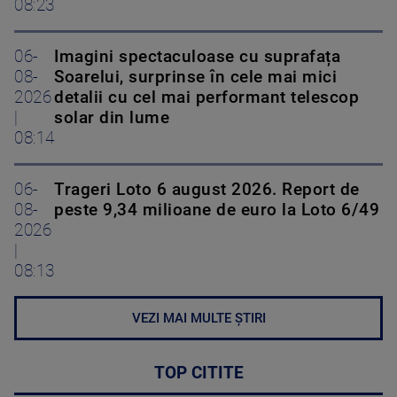
08:23
06-
Imagini spectaculoase cu suprafața
08-
Soarelui, surprinse în cele mai mici
2026
detalii cu cel mai performant telescop
|
solar din lume
08:14
06-
Trageri Loto 6 august 2026. Report de
08-
peste 9,34 milioane de euro la Loto 6/49
2026
|
08:13
VEZI MAI MULTE ȘTIRI
TOP CITITE