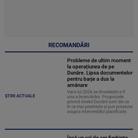
RECOMANDĂRI
Probleme de ultim moment
la operațiunea de pe
Dunăre. Lipsa documentelor
pentru barje a dus la
amânare
Vara lui 2026 se dovedește a fi
ȘTIRI ACTUALE
una a încercărilor. Prognozele
privind nivelul Dunării sunt din ce
în ce mai pesimiste și pun presiune
asupra intervențiilor planificate.
Încă un val de aer fierbinte