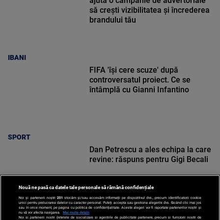
ajută o campanie de advertoriale
să crești vizibilitatea și încrederea
brandului tău
IBANI
FIFA 'își cere scuze' după
controversatul proiect. Ce se
întâmplă cu Gianni Infantino
SPORT
Dan Petrescu a ales echipa la care
revine: răspuns pentru Gigi Becali
Nouă ne pasă ca datele tale personale să rămână confidențiale
Noi și partenerii noștri
201
stocăm și/sau accesăm informații pe dispozitivul dvs., precum identificatorii cookie
unici pentru prelucrarea datelor cu caracter personal. Puteți accepta sau gestiona alegerile dvs. făcând clic mai jos
sau în orice moment, pe pagina cu politica de confidențialitate. Aceste alegeri vor fi raportate partenerilor noștri și
nu vă vor afecta navigarea.
Mai multe detalii
SPORT
Noi si partenerii nostri (retelele de socializare si agentiile de publicitate partenere, precum si furnizorii nostri de