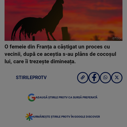
ISTOCK
O femeie din Franța a câștigat un proces cu
vecinii, după ce aceștia s-au plâns de cocoșul
lui, care îi trezește dimineața.
STIRILEPROTV
ADAUGĂ ȘTIRILE PROTV CA SURSĂ PREFERATĂ
URMĂREȘTE ȘTIRILE PROTV ÎN GOOGLE DISCOVER