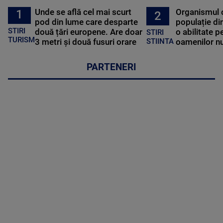
Unde se află cel mai scurt
Organismul 
1
2
pod din lume care desparte
populație di
STIRI
două țări europene. Are doar
o abilitate p
STIRI
TURISM
3 metri și două fusuri orare
oamenilor nu
STIINTA
PARTENERI