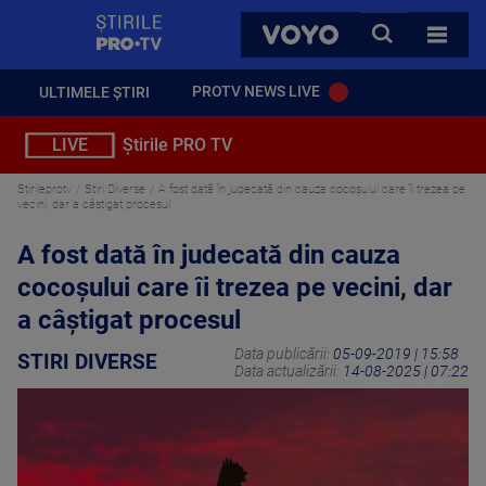
StirilePROTV
CAUTA
VOYO
TOATE 
PROTV NEWS LIVE
ULTIMELE ȘTIRI
LIVE
Știrile PRO TV
Stirileprotv
Stiri Diverse
A fost dată în judecată din cauza cocoșului care îi trezea pe
vecini, dar a câștigat procesul
A fost dată în judecată din cauza
cocoșului care îi trezea pe vecini, dar
a câștigat procesul
Data publicării:
05-09-2019 | 15:58
STIRI DIVERSE
Data actualizării:
14-08-2025 | 07:22