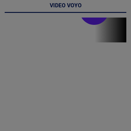
VIDEO VOYO
Stirile PRO TV
Stirile PRO
TV # 19.00 -
05 August
2026
MAI
MULTE
DETALII