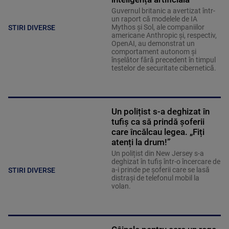
Guvernul britanic a avertizat într-
un raport că modelele de IA
Mythos şi Sol, ale companiilor
STIRI DIVERSE
americane Anthropic şi, respectiv,
OpenAI, au demonstrat un
comportament autonom şi
înşelător fără precedent în timpul
testelor de securitate cibernetică.
Un polițist s-a deghizat în
tufiș ca să prindă șoferii
care încălcau legea. „Fiți
atenți la drum!”
Un polițist din New Jersey s-a
deghizat în tufiș într-o încercare de
a-i prinde pe șoferii care se lasă
STIRI DIVERSE
distrași de telefonul mobil la
volan.