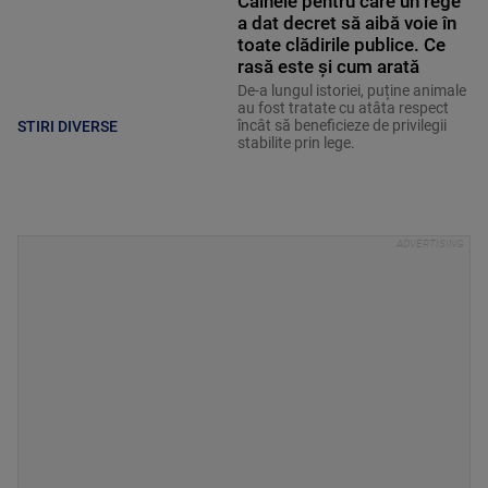
Câinele pentru care un rege
a dat decret să aibă voie în
toate clădirile publice. Ce
rasă este și cum arată
De-a lungul istoriei, puține animale
au fost tratate cu atâta respect
încât să beneficieze de privilegii
STIRI DIVERSE
stabilite prin lege.