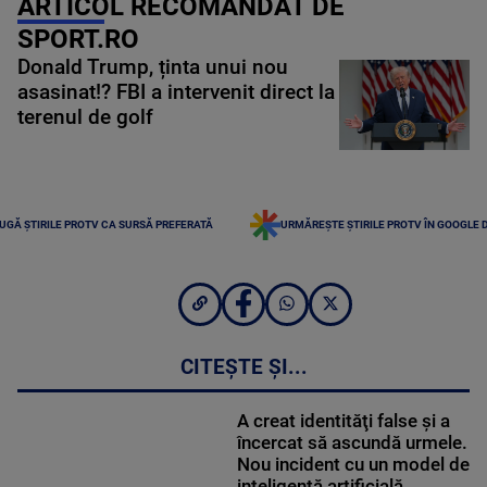
ARTICOL RECOMANDAT DE
SPORT.RO
Donald Trump, ținta unui nou
asasinat!? FBI a intervenit direct la
terenul de golf
UGĂ ȘTIRILE PROTV CA SURSĂ PREFERATĂ
URMĂREȘTE ȘTIRILE PROTV ÎN GOOGLE 
CITEȘTE ȘI...
A creat identităţi false şi a
încercat să ascundă urmele.
Nou incident cu un model de
inteligență artificială