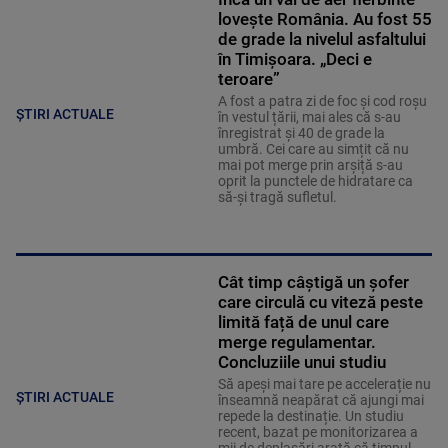
lovește România. Au fost 55
de grade la nivelul asfaltului
în Timișoara. „Deci e
teroare”
A fost a patra zi de foc și cod roșu
ȘTIRI ACTUALE
în vestul țării, mai ales că s-au
înregistrat și 40 de grade la
umbră. Cei care au simțit că nu
mai pot merge prin arșiță s-au
oprit la punctele de hidratare ca
să-și tragă sufletul.
Cât timp câștigă un șofer
care circulă cu viteză peste
limită față de unul care
merge regulamentar.
Concluziile unui studiu
Să apeși mai tare pe accelerație nu
ȘTIRI ACTUALE
înseamnă neapărat că ajungi mai
repede la destinație. Un studiu
recent, bazat pe monitorizarea a
mii de deplasări arată că timpul