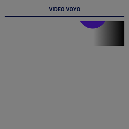
VIDEO VOYO
Stirile PRO TV
Stirile PRO
TV # 19.00 -
09 August
2026
MAI
MULTE
DETALII