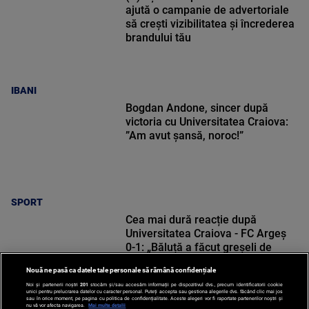
ajută o campanie de advertoriale
să crești vizibilitatea și încrederea
brandului tău
IBANI
Bogdan Andone, sincer după
victoria cu Universitatea Craiova:
”Am avut șansă, noroc!”
SPORT
Cea mai dură reacție după
Universitatea Craiova - FC Argeș
0-1: „Băluță a făcut greșeli de
începători! Elisor încă este dator”
Nouă ne pasă ca datele tale personale să rămână confidențiale
Noi și partenerii noștri
201
stocăm și/sau accesăm informații pe dispozitivul dvs., precum identificatorii cookie
unici pentru prelucrarea datelor cu caracter personal. Puteți accepta sau gestiona alegerile dvs. făcând clic mai jos
sau în orice moment, pe pagina cu politica de confidențialitate. Aceste alegeri vor fi raportate partenerilor noștri și
nu vă vor afecta navigarea.
Mai multe detalii