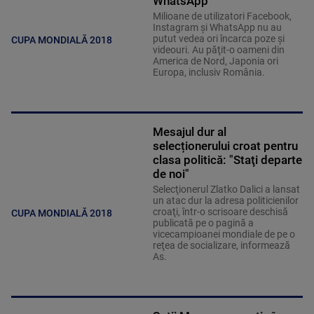
WhatsApp
Milioane de utilizatori Facebook,
Instagram şi WhatsApp nu au
putut vedea ori încarca poze şi
CUPA MONDIALĂ 2018
videouri. Au păţit-o oameni din
America de Nord, Japonia ori
Europa, inclusiv România.
Mesajul dur al
selecționerului croat pentru
clasa politică: "Staţi departe
de noi"
Selecţionerul Zlatko Dalici a lansat
un atac dur la adresa politicienilor
croaţi, într-o scrisoare deschisă
CUPA MONDIALĂ 2018
publicată pe o pagină a
vicecampioanei mondiale de pe o
reţea de socializare, informează
As.