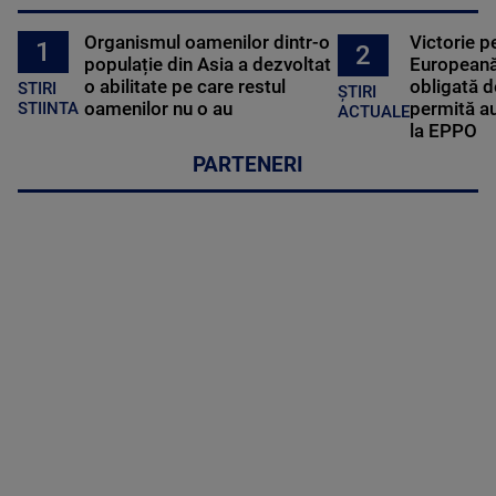
Organismul oamenilor dintr-o
Victorie p
1
2
populație din Asia a dezvoltat
Europeană
o abilitate pe care restul
obligată d
STIRI
ȘTIRI
oamenilor nu o au
permită au
STIINTA
ACTUALE
la EPPO
PARTENERI