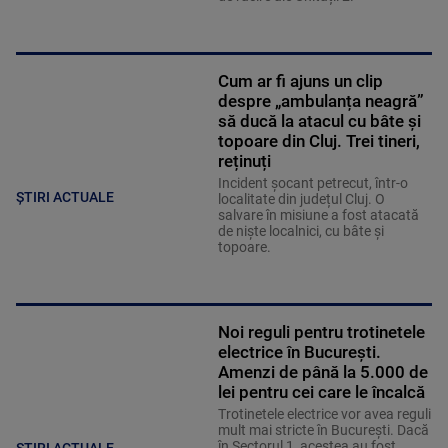
Cum ar fi ajuns un clip
despre „ambulanța neagră”
să ducă la atacul cu bâte și
topoare din Cluj. Trei tineri,
reținuți
Incident șocant petrecut, într-o
ȘTIRI ACTUALE
localitate din județul Cluj. O
salvare în misiune a fost atacată
de niște localnici, cu bâte și
topoare.
Noi reguli pentru trotinetele
electrice în București.
Amenzi de până la 5.000 de
lei pentru cei care le încalcă
Trotinetele electrice vor avea reguli
mult mai stricte în București. Dacă
în Sectorul 1, acestea au fost
ȘTIRI ACTUALE