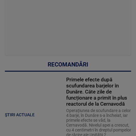
RECOMANDĂRI
Primele efecte după
scufundarea barjelor în
Dunăre. Câte zile de
funcționare a primit în plus
reactorul de la Cernavodă
Operațiunea de scufundare a celor
ȘTIRI ACTUALE
4 barje, în Dunăre s-a încheiat, iar
primele efecte se văd, la
Cernavodă. Nivelul apei a crescut,
cu 4 centimetri în dreptul pompelor
de răcire ale Unității 2.