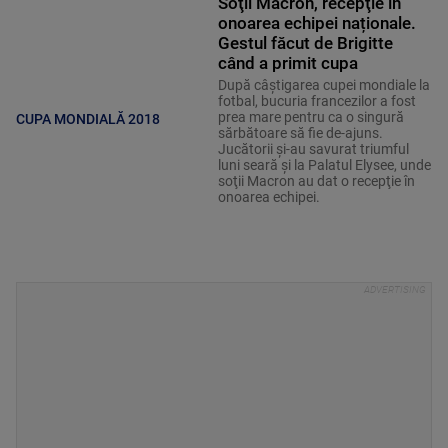
Soţii Macron, recepţie în
onoarea echipei naționale.
Gestul făcut de Brigitte
când a primit cupa
După câştigarea cupei mondiale la
fotbal, bucuria francezilor a fost
prea mare pentru ca o singură
CUPA MONDIALĂ 2018
sărbătoare să fie de-ajuns.
Jucătorii şi-au savurat triumful
luni seară şi la Palatul Elysee, unde
soţii Macron au dat o recepţie în
onoarea echipei.