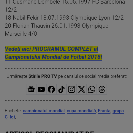
11 Ousmane Dembele 15.05.1997 FC Barcelona
12/2
18 Nabil Fekir 18.07.1993 Olympique Lyon 12/2
20 Florian Thauvin 26.01.1993 Olympique
Marseille 4/0
Vedeți aici PROGRAMUL COMPLET al
Campionatului Mondial de Fotbal 2018!
Urmărește
Știrile PRO TV
pe canalul de social media preferat:
Etichete:
campionatul mondial
,
cupa mondială
,
Franta
,
grupa
C
,
lot
,