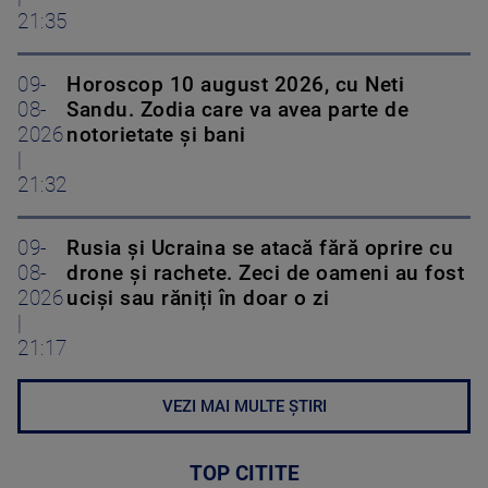
21:35
09-
Horoscop 10 august 2026, cu Neti
08-
Sandu. Zodia care va avea parte de
2026
notorietate și bani
|
21:32
09-
Rusia și Ucraina se atacă fără oprire cu
08-
drone și rachete. Zeci de oameni au fost
2026
uciși sau răniți în doar o zi
|
21:17
VEZI MAI MULTE ȘTIRI
TOP CITITE