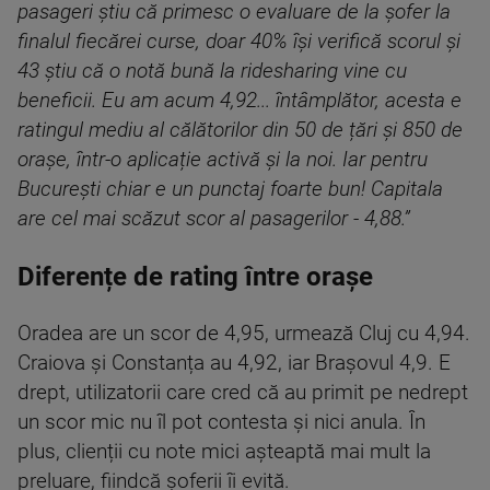
pasageri știu că primesc o evaluare de la șofer la
finalul fiecărei curse, doar 40% își verifică scorul și
43 știu că o notă bună la ridesharing vine cu
beneficii. Eu am acum 4,92... întâmplător, acesta e
ratingul mediu al călătorilor din 50 de țări și 850 de
orașe, într-o aplicație activă și la noi. Iar pentru
București chiar e un punctaj foarte bun! Capitala
are cel mai scăzut scor al pasagerilor - 4,88.”
Diferențe de rating între orașe
Oradea are un scor de 4,95, urmează Cluj cu 4,94.
Craiova și Constanța au 4,92, iar Brașovul 4,9. E
drept, utilizatorii care cred că au primit pe nedrept
un scor mic nu îl pot contesta și nici anula. În
plus, clienții cu note mici așteaptă mai mult la
preluare, fiindcă șoferii îi evită.