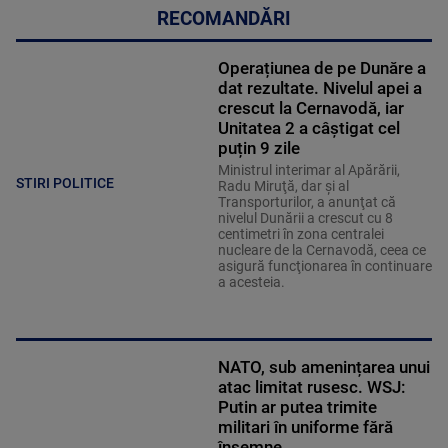
RECOMANDĂRI
Operațiunea de pe Dunăre a
dat rezultate. Nivelul apei a
crescut la Cernavodă, iar
Unitatea 2 a câștigat cel
puțin 9 zile
Ministrul interimar al Apărării,
STIRI POLITICE
Radu Miruţă, dar şi al
Transporturilor, a anunţat că
nivelul Dunării a crescut cu 8
centimetri în zona centralei
nucleare de la Cernavodă, ceea ce
asigură funcţionarea în continuare
a acesteia.
NATO, sub amenințarea unui
atac limitat rusesc. WSJ:
Putin ar putea trimite
militari în uniforme fără
însemne