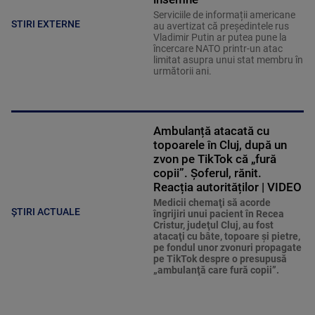
Serviciile de informații americane
STIRI EXTERNE
au avertizat că președintele rus
Vladimir Putin ar putea pune la
încercare NATO printr-un atac
limitat asupra unui stat membru în
următorii ani.
Ambulanță atacată cu
topoarele în Cluj, după un
zvon pe TikTok că „fură
copii”. Șoferul, rănit.
Reacția autorităților | VIDEO
Medicii chemaţi să acorde
ȘTIRI ACTUALE
îngrijiri unui pacient în Recea
Cristur, judeţul Cluj, au fost
atacaţi cu bâte, topoare şi pietre,
pe fondul unor zvonuri propagate
pe TikTok despre o presupusă
„ambulanţă care fură copii”.