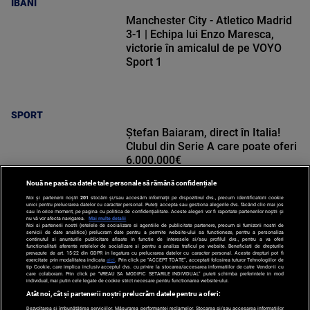
IBANI
Manchester City - Atletico Madrid
3-1 | Echipa lui Enzo Maresca,
victorie în amicalul de pe VOYO
Sport 1
SPORT
Ștefan Baiaram, direct în Italia!
Clubul din Serie A care poate oferi
6.000.000€
Nouă ne pasă ca datele tale personale să rămână confidențiale
Noi și partenerii noștri
201
stocăm și/sau accesăm informații pe dispozitivul dvs., precum identificatorii cookie
unici pentru prelucrarea datelor cu caracter personal. Puteți accepta sau gestiona alegerile dvs. făcând clic mai jos
sau în orice moment, pe pagina cu politica de confidențialitate. Aceste alegeri vor fi raportate partenerilor noștri și
nu vă vor afecta navigarea.
Mai multe detalii
SPORT
Noi si partenerii nostri (retelele de socializare si agentiile de publicitate partenere, precum si furnizorii nostri de
servicii de date analitice) prelucram date pentru a permite website-ului sa functioneze, pentru a personaliza
continutul si anunturile publicitare afisate in functie de interesele si/sau profilul dvs., pentru a va oferi
functionalitati aferente retelelor de socializare si pentru a analiza traficul pe website. Beneficiati de drepturile
prevazute de art. 15-22 din GDPR in legatura cu prelucrarea datelor cu caracter personal. Aceste drepturi pot fi
exercitate prin modalitatea indicata
aici
. Prin click pe “ACCEPT TOATE”, acceptati folosirea tuturor Tehnologiilor de
tip Cookie, care implica inclusiv acceptul dvs. cu privire la stocarea/accesarea informatiilor de catre Vendor-ii cu
care colaboram. Prin click pe “VREAU SA MODIFIC SETARILE INDIVIDUAL” puteti schimba preferintele in mod
individual, mai putin cele legate de cookie strict necesare pentru functionarea website-ului.
Atât noi, cât și partenerii noștri prelucrăm datele pentru a oferi:
Dezvoltarea și îmbunătățirea serviciilor. Măsurarea performanței reclamelor. Stocarea și/sau accesarea informațiilor