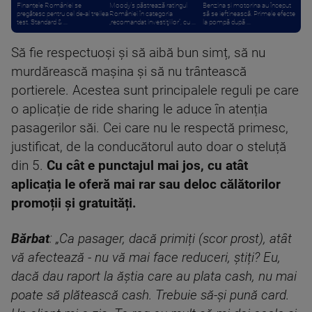
Finanțele României se
Moody’s păstrează ratingul
Benzina și motorina au început
pregătesc pentru cel de-al treilea
României în categoria
să se ieftinească. Primele efecte
test. Standard & ...
„recomandat investiţiilor”, cu ...
la pompă după ...
Să fie respectuoși și să aibă bun simț, să nu
murdărească mașina și să nu trântească
portierele. Acestea sunt principalele reguli pe care
o aplicație de ride sharing le aduce în atenția
pasagerilor săi. Cei care nu le respectă primesc,
justificat, de la conducătorul auto doar o steluță
din 5.
Cu cât e punctajul mai jos, cu atât
aplicația le oferă mai rar sau deloc călătorilor
promoții și gratuități.
Bărbat
: „Ca pasager, dacă primiți (scor prost), atât
vă afectează - nu vă mai face reduceri, știți? Eu,
dacă dau raport la ăștia care au plata cash, nu mai
poate să plătească cash. Trebuie să-și pună card.