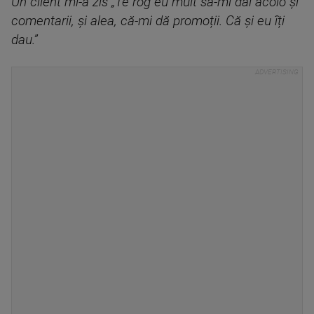
Un client mi-a zis „Te rog eu mult să-mi dai acolo și
comentarii, și alea, că-mi dă promoții. Că și eu îți
dau.”