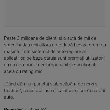
Peste 3 milioane de clienți și o sută de mii de
șoferi își dau unii altora note după fiecare drum cu
mașina. Este sistemul de auto-reglare al
aplicațiilor, pe baza căruia sunt premiați utilizatorii
cu un comportament impecabil și sancționați
aceia cu rating mic.
„Când dăm un punctaj slab scăpăm de nervi și
frustrări”, recunosc însă și călătorii și conducătorii
auto.
Reporter
: „Cât aveți?”