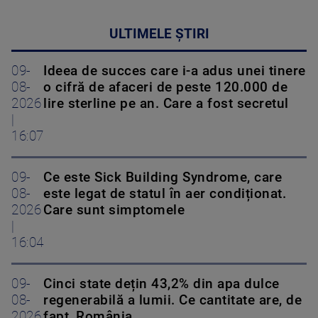
ULTIMELE ȘTIRI
09-
Ideea de succes care i-a adus unei tinere
08-
o cifră de afaceri de peste 120.000 de
2026
lire sterline pe an. Care a fost secretul
|
16:07
09-
Ce este Sick Building Syndrome, care
08-
este legat de statul în aer condiționat.
2026
Care sunt simptomele
|
16:04
09-
Cinci state dețin 43,2% din apa dulce
08-
regenerabilă a lumii. Ce cantitate are, de
2026
fapt, România