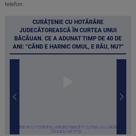
telefon.
CURĂȚENIE CU HOTĂRÂRE
JUDECĂTOREASCĂ ÎN CURTEA UNUI
BĂCĂUAN. CE A ADUNAT TIMP DE 40 DE
ANI: ”CÂND E HARNIC OMUL, E RĂU, NU?”
Curățenie cu hotărâre judecătorească în curtea unui băcăuan.
Fin
Ce a adunat timp ...