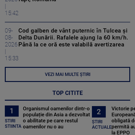
|
15:42
09-
Cod galben de vânt puternic în Tulcea și
08-
Delta Dunării. Rafalele ajung la 60 km/h.
2026
Până la ce oră este valabilă avertizarea
|
15:33
VEZI MAI MULTE ȘTIRI
TOP CITITE
Organismul oamenilor dintr-o
Victorie p
1
2
populație din Asia a dezvoltat
Europeană
o abilitate pe care restul
obligată d
STIRI
ȘTIRI
oamenilor nu o au
permită au
STIINTA
ACTUALE
la EPPO