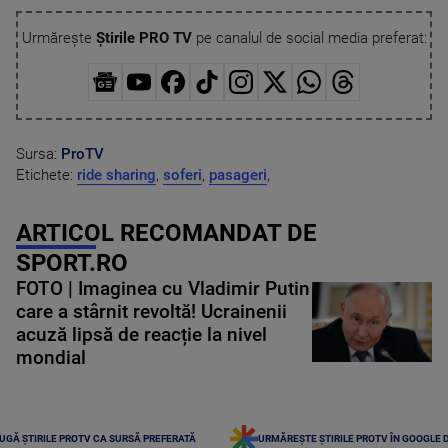
Urmărește
Știrile PRO TV
pe canalul de social media preferat:
Sursa:
ProTV
Etichete:
ride sharing
,
soferi
,
pasageri
,
ARTICOL RECOMANDAT DE
SPORT.RO
FOTO | Imaginea cu Vladimir Putin
care a stârnit revoltă! Ucrainenii
acuză lipsă de reacție la nivel
mondial
UGĂ ȘTIRILE PROTV CA SURSĂ PREFERATĂ
URMĂREȘTE ȘTIRILE PROTV ÎN GOOGLE 