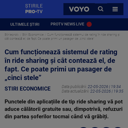
StirilePROTV
CAUTA
VOYO
TOATE 
PROTV NEWS LIVE
ULTIMELE ȘTIRI
Stirileprotv
Stiri Economice
Cum funcționează sistemul de rating în ride sharing și
cât contează el, de fapt. Ce poate primi un pasager de „cinci stele”
Cum funcționează sistemul de rating
în ride sharing și cât contează el, de
fapt. Ce poate primi un pasager de
„cinci stele”
Data publicării:
22-05-2026 | 19:34
STIRI ECONOMICE
Data actualizării:
22-05-2026 | 19:35
Punctele din aplicațiile de tip ride sharing vă pot
aduce călătorii gratuite sau, dimpotrivă, refuzuri
din partea șoferilor tocmai când vă grăbiți.