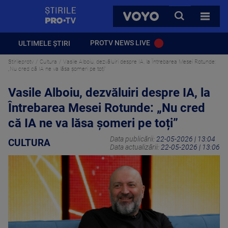
StirilePROTV
CAUTA
VOYO
TOATE 
PROTV NEWS LIVE
ULTIMELE ȘTIRI
Stirileprotv
Cultura
Vasile Alboiu, dezvăluiri despre IA, la Întrebarea Mesei Rotunde:
„Nu cred că IA ne va lăsa șomeri pe toți”
Vasile Alboiu, dezvăluiri despre IA, la
Întrebarea Mesei Rotunde: „Nu cred
că IA ne va lăsa șomeri pe toți”
Data publicării:
22-05-2026 | 13:04
CULTURA
Data actualizării:
22-05-2026 | 13:06