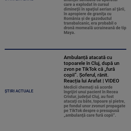
care a explodat în cursul
dimineţii în spaţiul aerian al ţării,
în apropiere de graniţa cu
România şi de gazoductul
transbalcanic, era probabil o
dronă momeală ucraineană de tip
Maya.
Ambulanță atacată cu
topoarele în Cluj, după un
zvon pe TikTok că „fură
copii”. Șoferul, rănit.
Reacția lui Arafat | VIDEO
Medicii chemaţi să acorde
ȘTIRI ACTUALE
îngrijiri unui pacient în Recea
Cristur, judeţul Cluj, au fost
atacaţi cu bâte, topoare şi pietre,
pe fondul unor zvonuri propagate
pe TikTok despre o presupusă
„ambulanţă care fură copii”.