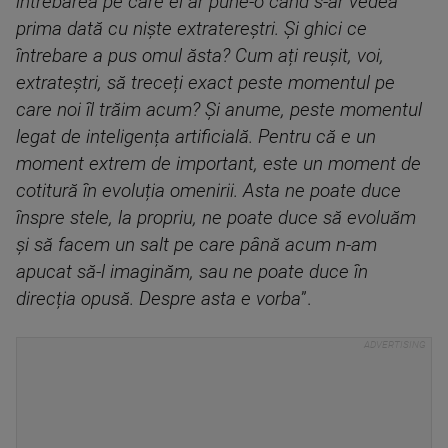
întrebarea pe care el ar pune-o când s-ar vedea
prima dată cu niște extratereștri. Și ghici ce
întrebare a pus omul ăsta? Cum ați reușit, voi,
extrateștri, să treceți exact peste momentul pe
care noi îl trăim acum? Și anume, peste momentul
legat de inteligența artificială. Pentru că e un
moment extrem de important, este un moment de
cotitură în evoluția omenirii. Asta ne poate duce
înspre stele, la propriu, ne poate duce să evoluăm
și să facem un salt pe care până acum n-am
apucat să-l imaginăm, sau ne poate duce în
direcția opusă. Despre asta e vorba
”.