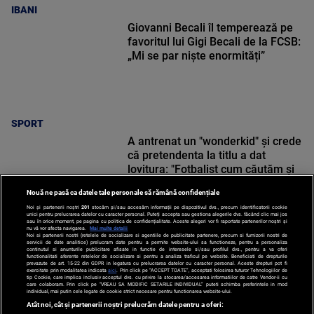
IBANI
Giovanni Becali îl temperează pe
favoritul lui Gigi Becali de la FCSB:
„Mi se par niște enormități”
SPORT
A antrenat un "wonderkid" și crede
că pretendenta la titlu a dat
lovitura: "Fotbalist cum căutăm și
nu găsim!"
Nouă ne pasă ca datele tale personale să rămână confidențiale
Noi și partenerii noștri
201
stocăm și/sau accesăm informații pe dispozitivul dvs., precum identificatorii cookie
unici pentru prelucrarea datelor cu caracter personal. Puteți accepta sau gestiona alegerile dvs. făcând clic mai jos
sau în orice moment, pe pagina cu politica de confidențialitate. Aceste alegeri vor fi raportate partenerilor noștri și
nu vă vor afecta navigarea.
Mai multe detalii
SPORT
Noi si partenerii nostri (retelele de socializare si agentiile de publicitate partenere, precum si furnizorii nostri de
servicii de date analitice) prelucram date pentru a permite website-ului sa functioneze, pentru a personaliza
continutul si anunturile publicitare afisate in functie de interesele si/sau profilul dvs., pentru a va oferi
functionalitati aferente retelelor de socializare si pentru a analiza traficul pe website. Beneficiati de drepturile
prevazute de art. 15-22 din GDPR in legatura cu prelucrarea datelor cu caracter personal. Aceste drepturi pot fi
exercitate prin modalitatea indicata
aici
. Prin click pe “ACCEPT TOATE”, acceptati folosirea tuturor Tehnologiilor de
tip Cookie, care implica inclusiv acceptul dvs. cu privire la stocarea/accesarea informatiilor de catre Vendor-ii cu
care colaboram. Prin click pe “VREAU SA MODIFIC SETARILE INDIVIDUAL” puteti schimba preferintele in mod
individual, mai putin cele legate de cookie strict necesare pentru functionarea website-ului.
Atât noi, cât și partenerii noștri prelucrăm datele pentru a oferi: