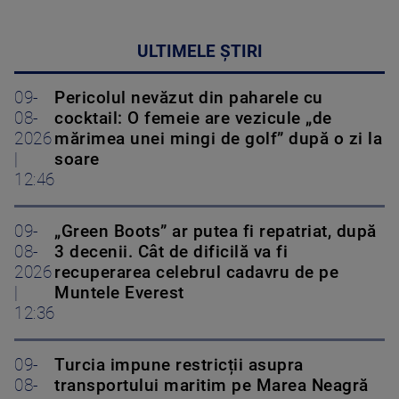
ULTIMELE ȘTIRI
09-
Pericolul nevăzut din paharele cu
08-
cocktail: O femeie are vezicule „de
2026
mărimea unei mingi de golf” după o zi la
|
soare
12:46
09-
„Green Boots” ar putea fi repatriat, după
08-
3 decenii. Cât de dificilă va fi
2026
recuperarea celebrul cadavru de pe
|
Muntele Everest
12:36
09-
Turcia impune restricții asupra
08-
transportului maritim pe Marea Neagră