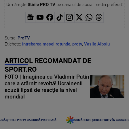
Urmărește
Știrile PRO TV
pe canalul de social media preferat:
Sursa:
ProTV
Etichete:
intrebarea mesei rotunde
,
protv
,
Vasile Alboiu
,
ARTICOL RECOMANDAT DE
SPORT.RO
FOTO | Imaginea cu Vladimir Putin
care a stârnit revoltă! Ucrainenii
acuză lipsă de reacție la nivel
mondial
UGĂ ȘTIRILE PROTV CA SURSĂ PREFERATĂ
URMĂREȘTE ȘTIRILE PROTV ÎN GOOGLE 