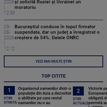
2026
și solicită Rusiei și Ucrainei un
|
moratoriu
12:33
09-
Bucureștiul conduce în topul firmelor
08-
suspendate, dar un județ a înregistrat o
2026
creștere de 54%. Datele ONRC
|
12:12
VEZI MAI MULTE ȘTIRI
TOP CITITE
Organismul oamenilor dintr-o
Victorie p
1
2
populație din Asia a dezvoltat
Europeană
o abilitate pe care restul
obligată d
STIRI
ȘTIRI
oamenilor nu o au
permită au
STIINTA
ACTUALE