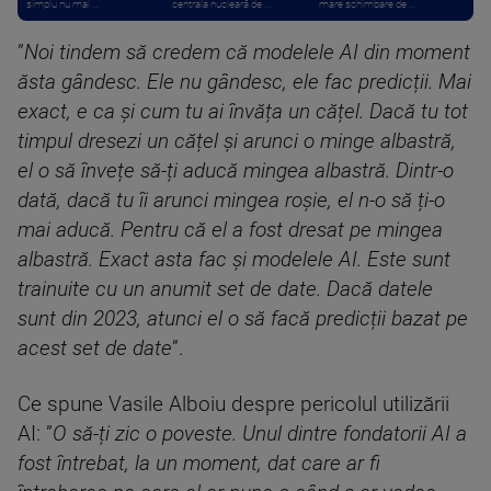
simplu nu mai ...
centrala nucleară de ...
mare schimbare de ...
”
Noi tindem să credem că modelele AI din moment
ăsta gândesc. Ele nu gândesc, ele fac predicții. Mai
exact, e ca și cum tu ai învăța un cățel. Dacă tu tot
timpul dresezi un cățel și arunci o minge albastră,
el o să învețe să-ți aducă mingea albastră. Dintr-o
dată, dacă tu îi arunci mingea roșie, el n-o să ți-o
mai aducă. Pentru că el a fost dresat pe mingea
albastră. Exact asta fac și modelele AI. Este sunt
trainuite cu un anumit set de date. Dacă datele
sunt din 2023, atunci el o să facă predicții bazat pe
acest set de date
”.
Ce spune Vasile Alboiu despre pericolul utilizării
AI: ”
O să-ți zic o poveste. Unul dintre fondatorii AI a
fost întrebat, la un moment, dat care ar fi