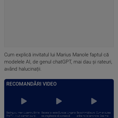
Cum explică invitatul lui Marius Manole faptul că
modelele AI, de genul chatGPT, mai dau și rateuri,
având halucinații.
RECOMANDĂRI VIDEO
Sadhguru, interviu pentru Știrile
Seceta lovește Europa: Ungaria
Se schimbă euro. Cum ar putea
ProTV: „Mulți oameni pur și
se pregătește să oprească
arăta noile bancnote. Cea mai