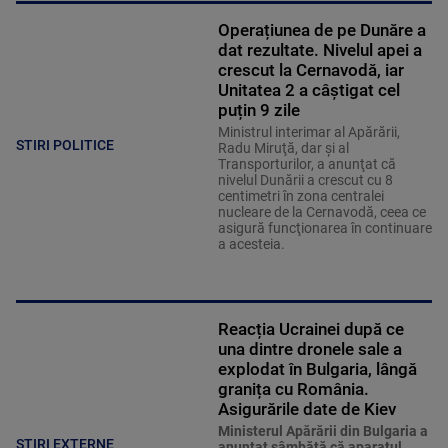
Operațiunea de pe Dunăre a
dat rezultate. Nivelul apei a
crescut la Cernavodă, iar
Unitatea 2 a câștigat cel
puțin 9 zile
Ministrul interimar al Apărării,
STIRI POLITICE
Radu Miruţă, dar şi al
Transporturilor, a anunţat că
nivelul Dunării a crescut cu 8
centimetri în zona centralei
nucleare de la Cernavodă, ceea ce
asigură funcţionarea în continuare
a acesteia.
Reacția Ucrainei după ce
una dintre dronele sale a
explodat în Bulgaria, lângă
granița cu România.
Asigurările date de Kiev
Ministerul Apărării din Bulgaria a
STIRI EXTERNE
anunţat sâmbătă că aparatul