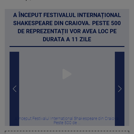
A ÎNCEPUT FESTIVALUL INTERNAȚIONAL
SHAKESPEARE DIN CRAIOVA. PESTE 500
DE REPREZENTAȚII VOR AVEA LOC PE
DURATA A 11 ZILE
A început Festivalul Internațional Shakespeare din Craiova.
Sa
Peste 500 de ...