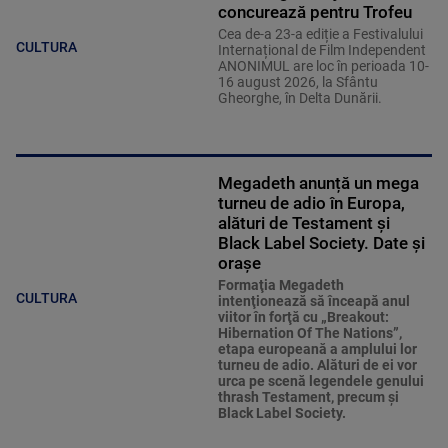
concurează pentru Trofeu
Cea de-a 23-a ediție a Festivalului
CULTURA
Internațional de Film Independent
ANONIMUL are loc în perioada 10-
16 august 2026, la Sfântu
Gheorghe, în Delta Dunării.
Megadeth anunță un mega
turneu de adio în Europa,
alături de Testament și
Black Label Society. Date și
orașe
Formaţia Megadeth
CULTURA
intenţionează să înceapă anul
viitor în forţă cu „Breakout:
Hibernation Of The Nations”,
etapa europeană a amplului lor
turneu de adio. Alături de ei vor
urca pe scenă legendele genului
thrash Testament, precum şi
Black Label Society.