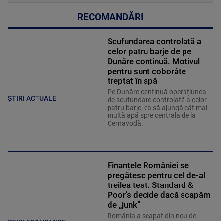
RECOMANDĂRI
Scufundarea controlată a
celor patru barje de pe
Dunăre continuă. Motivul
pentru sunt coborâte
treptat în apă
Pe Dunăre continuă operațiunea
ȘTIRI ACTUALE
de scufundare controlată a celor
patru barje, ca să ajungă cât mai
multă apă spre centrala de la
Cernavodă.
Finanțele României se
pregătesc pentru cel de-al
treilea test. Standard &
Poor’s decide dacă scapăm
de „junk”
România a scapat din nou de