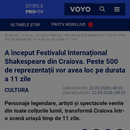
StirilePROTV
CAUTA
VOYO
TOATE 
PROTV NEWS LIVE
ULTIMELE ȘTIRI
Stirileprotv
Cultura
A început Festivalul Internațional Shakespeare din Craiova. Peste
500 de reprezentații vor avea loc pe durata a 11 zile
A început Festivalul Internațional
Shakespeare din Craiova. Peste 500
de reprezentații vor avea loc pe durata
a 11 zile
Data publicării:
22-05-2026 | 08:55
CULTURA
Data actualizării:
22-05-2026 | 08:55
Personaje legendare, artiști și spectacole venite
din toate colțurile lumii, transformă Craiova într-
o scenă uriașă timp de 11 zile.