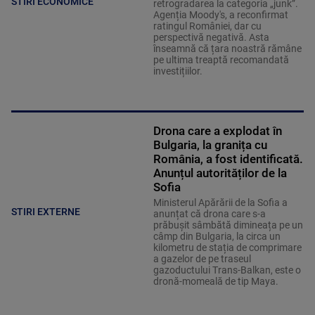
STIRI ECONOMICE
retrogradarea la categoria „junk”.
Agenția Moody's, a reconfirmat
ratingul României, dar cu
perspectivă negativă. Asta
înseamnă că țara noastră rămâne
pe ultima treaptă recomandată
investițiilor.
Drona care a explodat în
Bulgaria, la granița cu
România, a fost identificată.
Anunțul autorităților de la
Sofia
Ministerul Apărării de la Sofia a
STIRI EXTERNE
anunțat că drona care s-a
prăbușit sâmbătă dimineața pe un
câmp din Bulgaria, la circa un
kilometru de stația de comprimare
a gazelor de pe traseul
gazoductului Trans-Balkan, este o
dronă-momeală de tip Maya.