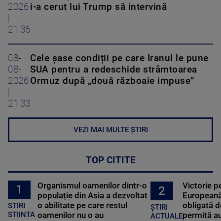
2026
i-a cerut lui Trump să intervină
|
21:36
08-
Cele șase condiții pe care Iranul le pune
08-
SUA pentru a redeschide strâmtoarea
2026
Ormuz după „două războaie impuse”
|
21:33
VEZI MAI MULTE ȘTIRI
TOP CITITE
Organismul oamenilor dintr-o
Victorie p
1
2
populație din Asia a dezvoltat
Europeană
o abilitate pe care restul
obligată d
STIRI
ȘTIRI
oamenilor nu o au
permită au
STIINTA
ACTUALE