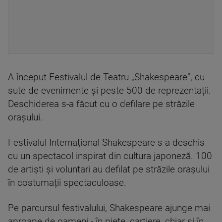
A început Festivalul de Teatru „Shakespeare”, cu
sute de evenimente și peste 500 de reprezentații.
Deschiderea s-a făcut cu o defilare pe străzile
orașului.
Festivalul Internațional Shakespeare s-a deschis
cu un spectacol inspirat din cultura japoneză. 100
de artiști și voluntari au defilat pe străzile orașului
în costumații spectaculoase.
Pe parcursul festivalului, Shakespeare ajunge mai
aproape de oameni - în piețe, cartiere, chiar și în