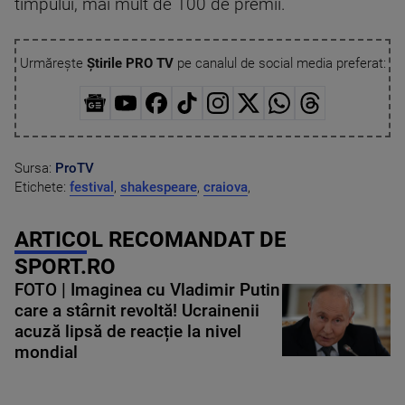
timpului, mai mult de 100 de premii.
Urmărește
Știrile PRO TV
pe canalul de social media preferat:
Sursa:
ProTV
Etichete:
festival
,
shakespeare
,
craiova
,
ARTICOL RECOMANDAT DE
SPORT.RO
FOTO | Imaginea cu Vladimir Putin
care a stârnit revoltă! Ucrainenii
acuză lipsă de reacție la nivel
mondial