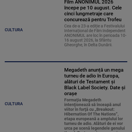
Film ANONIMUL 2026
începe pe 10 august. Cele
cinci lungmetraje care
concurează pentru Trofeu
Cea de-a 23-a ediție a Festivalului
CULTURA
Internațional de Film Independent
ANONIMUL are loc în perioada 10-
16 august 2026, la Sfântu
Gheorghe, în Delta Dunării.
Megadeth anunță un mega
turneu de adio în Europa,
alături de Testament și
Black Label Society. Date și
orașe
Formaţia Megadeth
CULTURA
intenţionează să înceapă anul
viitor în forţă cu „Breakout:
Hibernation Of The Nations”,
etapa europeană a amplului lor
turneu de adio. Alături de ei vor
urca pe scenă legendele genului