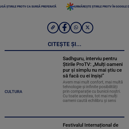
UGĂ ȘTIRILE PROTV CA SURSĂ PREFERATĂ
URMĂREȘTE ȘTIRILE PROTV ÎN GOOGLE 
CITEȘTE ȘI...
Sadhguru, interviu pentru
Știrile ProTV: „Mulți oameni
pur și simplu nu mai știu ce
să facă cu ei înșiși”
Avem mai mult confort, mai multă
tehnologie și infinite posibilități
prin comparație cu bunicii noștri.
CULTURA
Cu toate acestea, tot mai mulți
oameni caută echilibru și sens
Festivalul Internațional de