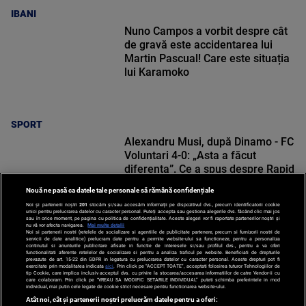
IBANI
Nuno Campos a vorbit despre cât
de gravă este accidentarea lui
Martin Pascual! Care este situația
lui Karamoko
SPORT
Alexandru Musi, după Dinamo - FC
Voluntari 4-0: „Asta a făcut
diferența”. Ce a spus despre Rapid
Nouă ne pasă ca datele tale personale să rămână confidențiale
Noi și partenerii noștri
201
stocăm și/sau accesăm informații pe dispozitivul dvs., precum identificatorii cookie
unici pentru prelucrarea datelor cu caracter personal. Puteți accepta sau gestiona alegerile dvs. făcând clic mai jos
sau în orice moment, pe pagina cu politica de confidențialitate. Aceste alegeri vor fi raportate partenerilor noștri și
nu vă vor afecta navigarea.
Mai multe detalii
Noi si partenerii nostri (retelele de socializare si agentiile de publicitate partenere, precum si furnizorii nostri de
SPORT
servicii de date analitice) prelucram date pentru a permite website-ului sa functioneze, pentru a personaliza
continutul si anunturile publicitare afisate in functie de interesele si/sau profilul dvs., pentru a va oferi
functionalitati aferente retelelor de socializare si pentru a analiza traficul pe website. Beneficiati de drepturile
prevazute de art. 15-22 din GDPR in legatura cu prelucrarea datelor cu caracter personal. Aceste drepturi pot fi
exercitate prin modalitatea indicata
aici
. Prin click pe “ACCEPT TOATE”, acceptati folosirea tuturor Tehnologiilor de
tip Cookie, care implica inclusiv acceptul dvs. cu privire la stocarea/accesarea informatiilor de catre Vendor-ii cu
care colaboram. Prin click pe “VREAU SA MODIFIC SETARILE INDIVIDUAL” puteti schimba preferintele in mod
individual, mai putin cele legate de cookie strict necesare pentru functionarea website-ului.
Atât noi, cât și partenerii noștri prelucrăm datele pentru a oferi: