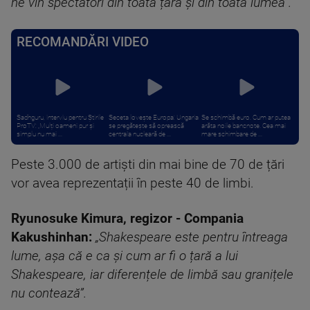
ne vin spectatori din toată țara și din toată lumea”.
RECOMANDĂRI VIDEO
Sadhguru, interviu pentru Știrile
Seceta lovește Europa: Ungaria
Se schimbă euro. Cum ar putea
ProTV: „Mulți oameni pur și
se pregătește să oprească
arăta noile bancnote. Cea mai
simplu nu mai ...
centrala nucleară de ...
mare schimbare de ...
Peste 3.000 de artiști din mai bine de 70 de țări
vor avea reprezentații în peste 40 de limbi.
Ryunosuke Kimura, regizor - Compania
Kakushinhan:
„Shakespeare este pentru întreaga
lume, așa că e ca și cum ar fi o țară a lui
Shakespeare, iar diferențele de limbă sau granițele
nu contează”.