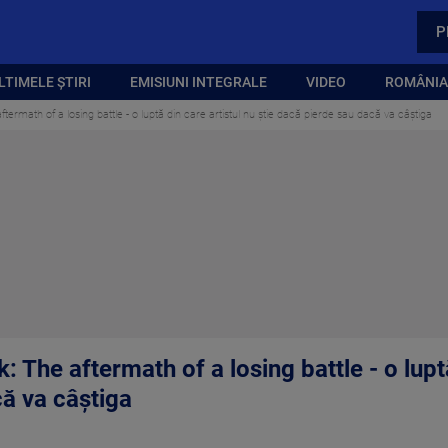
P
LTIMELE ȘTIRI
EMISIUNI INTEGRALE
VIDEO
ROMÂNIA,
rmath of a losing battle - o luptă din care artistul nu știe dacă pierde sau dacă va câștiga
The aftermath of a losing battle - o luptă
că va câștiga