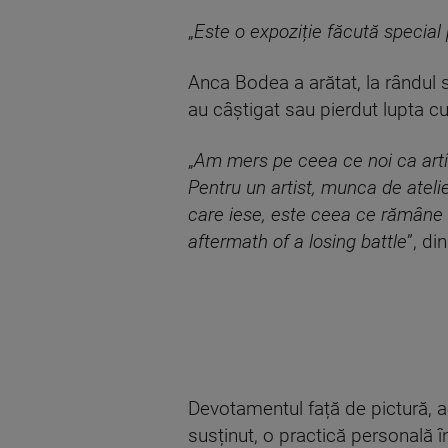
„
Este o expoziție făcută special 
Anca Bodea a arătat, la rândul să
au câștigat sau pierdut lupta cu
„
Am mers pe ceea ce noi ca artiș
Pentru un artist, munca de ateli
care iese, este ceea ce rămâne 
aftermath of a losing battle
”, d
Devotamentul față de pictură, ac
susținut, o practică personală î