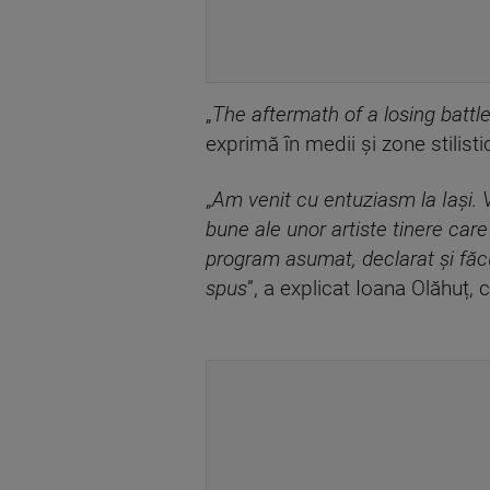
„
The aftermath of a losing battl
exprimă în medii și zone stilisti
„
Am venit cu entuziasm la Iași. Vi
bune ale unor artiste tinere care
program asumat, declarat și făc
spus
”, a explicat Ioana Olăhuț, 