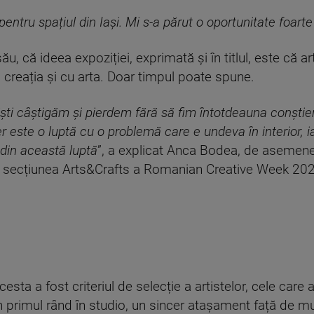
pentru spațiul din Iași. Mi s-a părut o oportunitate foart
u, că ideea expoziției, exprimată și în titlul, este că ar
 creația și cu arta. Doar timpul poate spune.
ti câștigăm și pierdem fără să fim întotdeauna conștien
er este o luptă cu o problemă care e undeva în interior, 
din această luptă
”, a explicat Anca Bodea, de asemene
in secțiunea Arts&Crafts a Romanian Creative Week 20
esta a fost criteriul de selecție a artistelor, cele care
n primul rând în studio, un sincer atașament față de mun