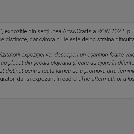
e
”, expoziție din secțiunea Arts&Crafts a RCW 2022, pu
ce distincte, dar cărora nu le este deloc străină dificulta
zitatorii expoziției vor descoperi un eșantion foarte valo
 au plecat din școala clujeană și care au ajuns în diferit
ut distinct pentru toată lumea de a promova arta feminin
curator, dar și expozant în cadrul „
The aftermath of a los