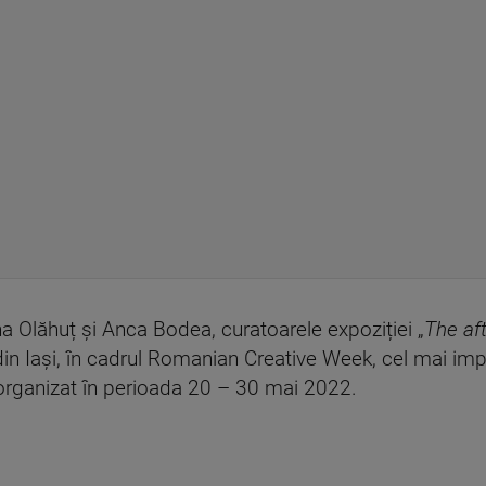
 Olăhuț și Anca Bodea, curatoarele expoziției „
The aft
din Iași, în cadrul Romanian Creative Week, cel mai im
, organizat în perioada 20 – 30 mai 2022.