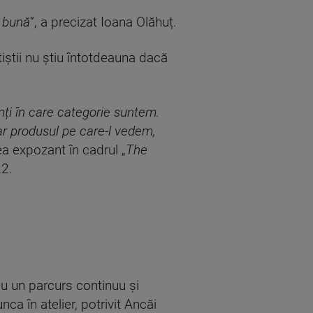
e bună
”, a precizat Ioana Olăhuț.
tiștii nu știu întotdeauna dacă
ți în care categorie suntem.
iar produsul pe care-l vedem,
a expozant în cadrul „
The
22.
 au un parcurs continuu și
ca în atelier, potrivit Ancăi