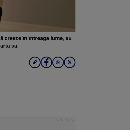
 să creeze în întreaga lume, au
 arta sa.