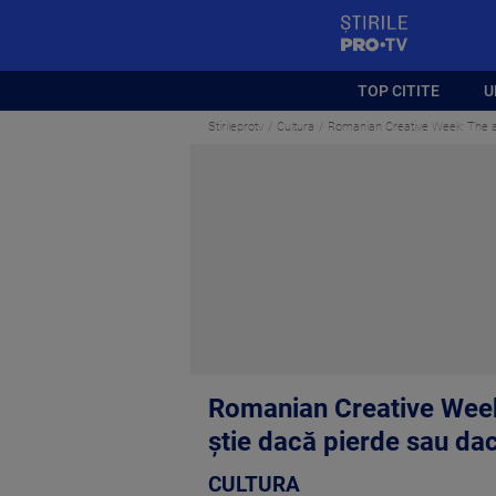
StirilePROTV
TOP CITITE
U
Stirileprotv
Cultura
Romanian Creative Week: The afte
Romanian Creative Week: 
știe dacă pierde sau da
CULTURA