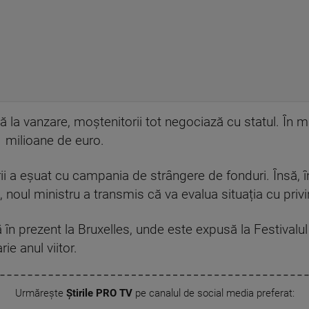
 la vanzare, moștenitorii tot negociază cu statul. În m
 milioane de euro.
rii a eșuat cu campania de strângere de fonduri. Însă, î
noul ministru a transmis că va evalua situația cu privire
în prezent la Bruxelles, unde este expusă la Festivalul 
ie anul viitor.
Urmărește
Știrile PRO TV
pe canalul de social media preferat: