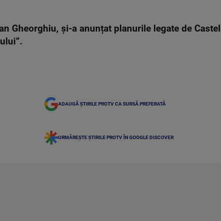
an Gheorghiu, și-a anunțat planurile legate de Castelu
ului”.
ADAUGĂ ȘTIRILE PROTV CA SURSĂ PREFERATĂ
URMĂREȘTE ȘTIRILE PROTV ÎN GOOGLE DISCOVER