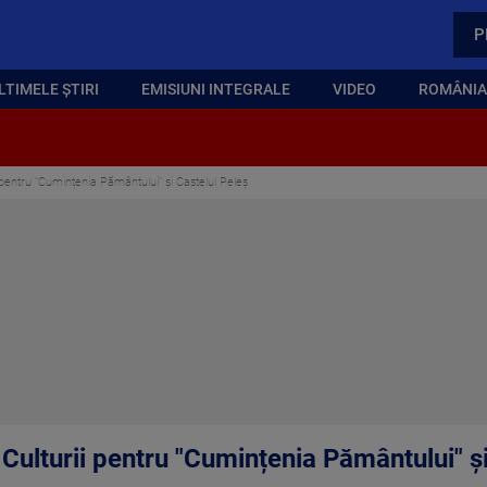
P
LTIMELE ȘTIRI
EMISIUNI INTEGRALE
VIDEO
ROMÂNIA,
i pentru "Cumințenia Pământului" și Castelul Peleș
l Culturii pentru "Cumințenia Pământului" ș