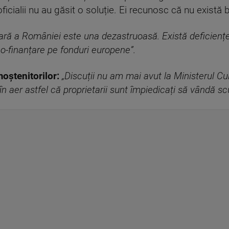
icialii nu au găsit o soluție. Ei recunosc că nu există 
ciară a României este una dezastruoasă. Există deficienț
co-finanțare pe fonduri europene”.
ștenitorilor:
„Discuții nu am mai avut la Ministerul Cult
n aer astfel că proprietarii sunt împiedicați să vândă scu