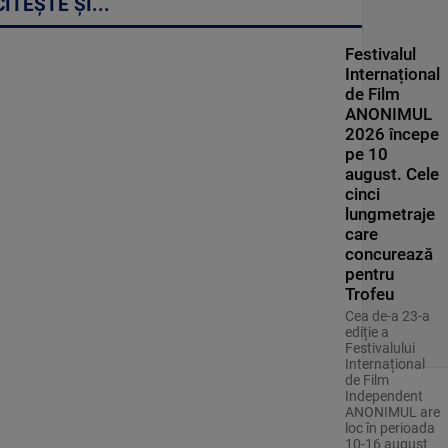
CITEȘTE ȘI...
Festivalul
Internațional
de Film
ANONIMUL
2026 începe
pe 10
august. Cele
cinci
lungmetraje
care
concurează
pentru
Trofeu
Cea de-a 23-a
ediție a
Festivalului
Internațional
de Film
Independent
ANONIMUL are
loc în perioada
10-16 august