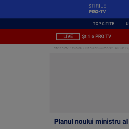
StirilePROTV
TOP CITITE
U
LIVE
Știrile PRO TV
Stirileprotv
Cultura
Planul noului ministru al Culturi
Planul noului ministru a