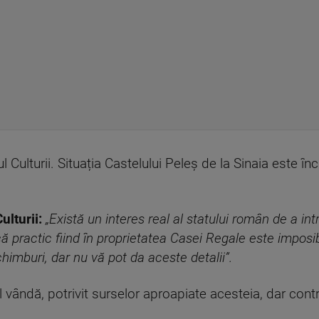
rul Culturii. Situația Castelului Peleș de la Sinaia este 
ulturii:
„Există un interes real al statului român de a intr
că practic fiind în proprietatea Casei Regale este imposib
chimburi, dar nu vă pot da aceste detalii”.
 vândă, potrivit surselor aproapiate acesteia, dar contra