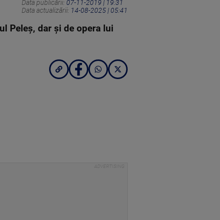
Data publicării:
07-11-2019 | 19:31
Data actualizării:
14-08-2025 | 05:41
l Peleș, dar și de opera lui