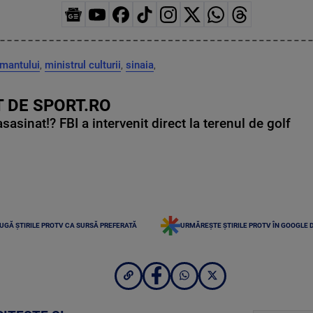
mantului
,
ministrul culturii
,
sinaia
,
 DE SPORT.RO
asinat!? FBI a intervenit direct la terenul de golf
UGĂ ȘTIRILE PROTV CA SURSĂ PREFERATĂ
URMĂREȘTE ȘTIRILE PROTV ÎN GOOGLE 