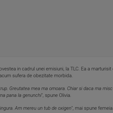
ovestea in cadrul unei emisiuni, la TLC. Ea a marturisi
r acum sufera de obezitate morbida.
u trup. Greutatea mea ma omoara. Chiar si daca ma misc 
rna pana la genunchi
", spune Olivia.
 singura. Am mereu un tub de oxigen
", mai spune femeia