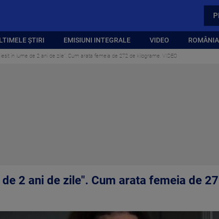
P
LTIMELE ȘTIRI
EMISIUNI INTEGRALE
VIDEO
ROMÂNIA,
esit in lume de 2 ani de zile". Cum arata femeia de 272 de kilograme. VIDEO
e de 2 ani de zile". Cum arata femeia de 