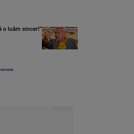
ă o luăm sincer!”
DISCOVER