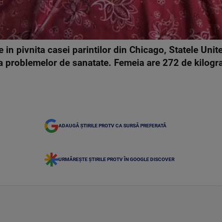
e in pivnita casei parintilor din Chicago, Statele Unit
za problemelor de sanatate. Femeia are 272 de kilog
ADAUGĂ ȘTIRILE PROTV CA SURSĂ PREFERATĂ
URMĂREȘTE ȘTIRILE PROTV ÎN GOOGLE DISCOVER