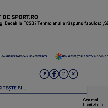
 DE SPORT.RO
gi Becali la FCSB? Tehnicianul a răspuns fabulos: „S
UGĂ ȘTIRILE PROTV CA SURSĂ PREFERATĂ
URMĂREȘTE ȘTIRILE PROTV ÎN GOOGLE 
CITEȘTE ȘI...
Cea mai
bună zi din