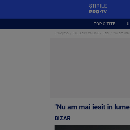
StirilePROTV
TOP CITITE
U
Stirileprotv
EXCLUSIV ONLINE
Bizar
"Nu am mai i
"Nu am mai iesit in lum
BIZAR