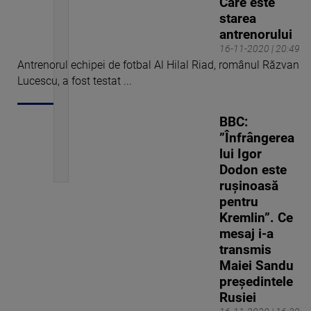
Care este
starea
antrenorului
16-11-2020 | 20:49
Antrenorul echipei de fotbal Al Hilal Riad, românul Răzvan
Lucescu, a fost testat ...
BBC:
”Înfrângerea
lui Igor
Dodon este
rușinoasă
pentru
Kremlin”. Ce
mesaj i-a
transmis
Maiei Sandu
președintele
Rusiei