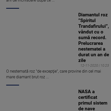
ani de închisoare după ce ...
Diamantul roz
”Spiritul
Trandafirului”,
vândut cu o
sumă record.
Prelucrarea
nestematei a
durat un an de
zile
12-11-2020 | 10:23
O nestemată roz "de excepţie", care provine din cel mai
mare diamant brut roz ...
NASA a
certificat
primul sistem
de nave