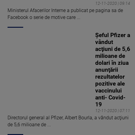
12-11-2020 | 09:14
Ministerul Afacerilor Interne a publicat pe pagina sa de
Facebook o serie de motive care ...
Șeful Pfizer a
vândut
acţiuni de 5,6
milioane de
dolari în ziua
anunţării
rezultatelor
pozitive ale
vaccinului
anti- Covid-
19
12-11-2020 | 07:11
Directorul general al Pfizer, Albert Bourla, a vândut acţiuni
de 5,6 milioane de ...