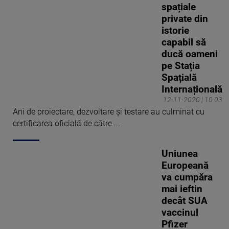
spațiale
private din
istorie
capabil să
ducă oameni
pe Stația
Spațială
Internațională
12-11-2020 | 10:03
Ani de proiectare, dezvoltare și testare au culminat cu
certificarea oficială de către ...
Uniunea
Europeană
va cumpăra
mai ieftin
decât SUA
vaccinul
Pfizer