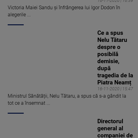
16-11-2020 | 16:39
Victoria Maiei Sandu și înfrângerea lui Igor Dodon în
alegerile ...
Ce a spus
Nelu Tătaru
despre o
posibilă
demisie,
după
tragedia de la
Piatra Neamț
16-11-2020 | 15:47
Ministrul Sănătății, Nelu Tătaru, a spus că s-a gândit la
tot ce a însemnat ...
Directorul
general al
companiei de