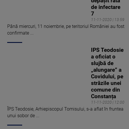
depășit rata
de infectare
7
11-11-2020 | 13:59
Până miercuri, 11 noiembrie, pe teritoriul României au fost
confirmate ...
IPS Teodosie
a oficiat o
slujbă de
„alungare” a
Covidului, pe
străzile unei
comune din
Constanța
11-11-2020 | 12:00
ÎPS Teodosie, Arhiepiscopul Tomisului, s-a aflat în fruntea
unui sobor de ...