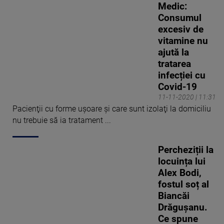
Medic:
Consumul
excesiv de
vitamine nu
ajută la
tratarea
infecției cu
Covid-19
11-11-2020 | 11:31
Pacienţii cu forme uşoare şi care sunt izolaţi la domiciliu
nu trebuie să ia tratament ...
Percheziții la
locuința lui
Alex Bodi,
fostul soț al
Biancăi
Drăgușanu.
Ce spune