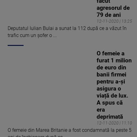
făcut
agresorul de
79 de ani
12-11-2020 | 13:25
Deputatul Iulian Bulai a sunat la 112 după ce a văzut în
trafic cum un șofer o ...
O femeie a
furat 1 milion
de euro din
banii firmei
pentru a-și
asigura o
viață de lux.
A spus că
era
deprimată
12-11-2020 | 11:10
O femeie din Marea Britanie a fost condamnată la peste 5