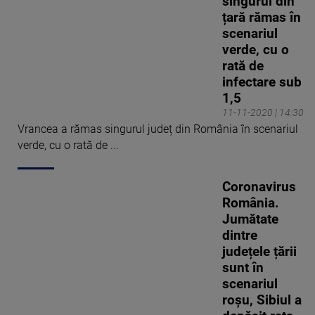
singurul din
țară rămas în
scenariul
verde, cu o
rată de
infectare sub
1,5
11-11-2020 | 14:30
Vrancea a rămas singurul județ din România în scenariul
verde, cu o rată de ...
Coronavirus
România.
Jumătate
dintre
județele țării
sunt în
scenariul
roșu, Sibiul a