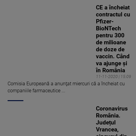
CE a încheiat
contractul cu
Pfizer-
BioNTech
pentru 300
de milioane
de doze de
vaccin. Când
va ajunge și
în România
11-11-2020 | 15:09
Comisia Europeană a anunţat miercuri că a încheiat cu
companiile farmaceutice ...
Coronavirus
România.
Județul
Vrancea,