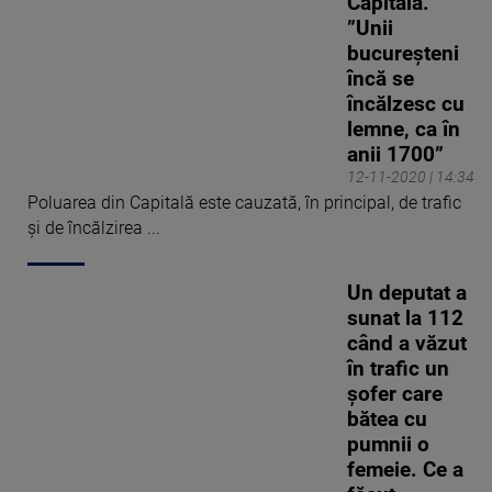
Capitală.
”Unii
bucureșteni
încă se
încălzesc cu
lemne, ca în
anii 1700”
12-11-2020 | 14:34
Poluarea din Capitală este cauzată, în principal, de trafic
şi de încălzirea ...
Un deputat a
sunat la 112
când a văzut
în trafic un
șofer care
bătea cu
pumnii o
femeie. Ce a