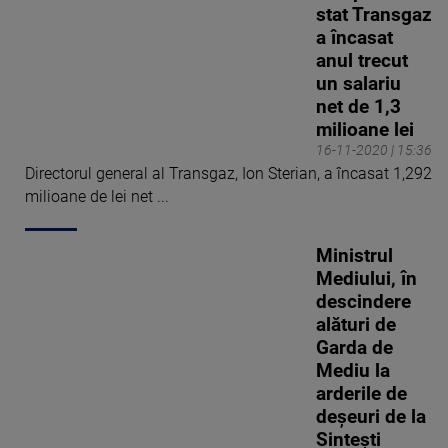
stat Transgaz
a încasat
anul trecut
un salariu
net de 1,3
milioane lei
16-11-2020 | 15:36
Directorul general al Transgaz, Ion Sterian, a încasat 1,292
milioane de lei net ...
Ministrul
Mediului, în
descindere
alături de
Garda de
Mediu la
arderile de
deșeuri de la
Sintești