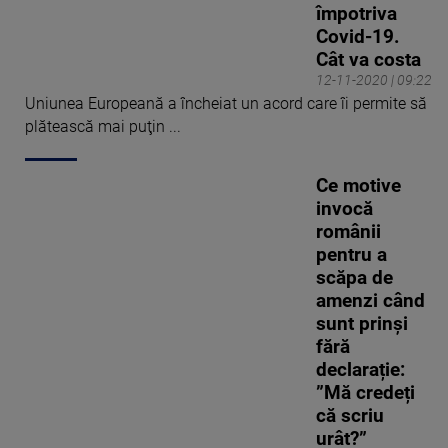
împotriva
Covid-19.
Cât va costa
12-11-2020 | 09:22
Uniunea Europeană a încheiat un acord care îi permite să
plătească mai puţin ...
Ce motive
invocă
românii
pentru a
scăpa de
amenzi când
sunt prinși
fără
declarație:
”Mă credeți
că scriu
urât?”