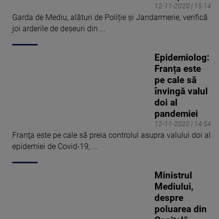
12-11-2020 | 15:14
Garda de Mediu, alături de Poliție și Jandarmerie, verifică
joi arderile de deșeuri din ...
Epidemiolog:
Franța este
pe cale să
învingă valul
doi al
pandemiei
12-11-2020 | 14:54
Franţa este pe cale să preia controlul asupra valului doi al
epidemiei de Covid-19, ...
Ministrul
Mediului,
despre
poluarea din