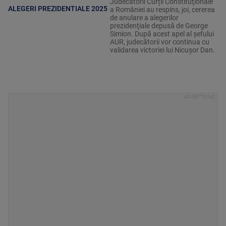
Judecătorii Curții Constituţionale
ALEGERI PREZIDENTIALE 2025
a României au respins, joi, cererea
de anulare a alegerilor
prezidenţiale depusă de George
Simion. După acest apel al șefului
AUR, judecătorii vor continua cu
validarea victoriei lui Nicușor Dan.