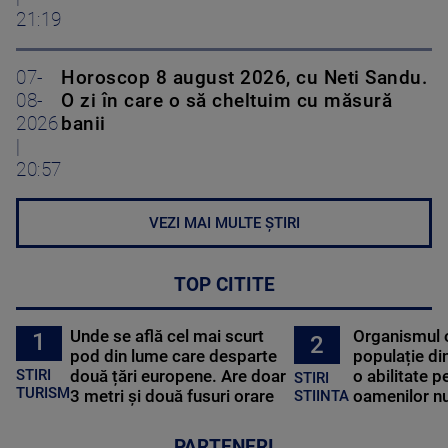
21:19
07-
Horoscop 8 august 2026, cu Neti Sandu.
08-
O zi în care o să cheltuim cu măsură
2026
banii
|
20:57
VEZI MAI MULTE ȘTIRI
TOP CITITE
Unde se află cel mai scurt
Organismul 
1
2
pod din lume care desparte
populație di
STIRI
două țări europene. Are doar
o abilitate p
STIRI
TURISM
3 metri și două fusuri orare
oamenilor nu
STIINTA
PARTENERI