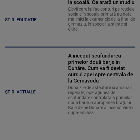
la școală. Ce arată un studiu
Elevii care îşi fac conturi pe rețelele
sociale în școala primară au note
mai mici la examenele de la final de
STIRI EDUCATIE
gimnaziu, în special la științe și
citire.
A început scufundarea
primelor două barje în
Dunăre. Cum va fi deviat
cursul apei spre centrala de
la Cernavodă
După zile de așteptare și amânări
ȘTIRI ACTUALE
repetate, operațiunea de
scufundare controlată a primelor
două barje în apropierea brațului
Bala de pe Dunăre a început vineri
după-amiază.