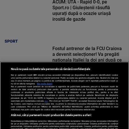
ACUM: UTA - Rapid 0-0, pe
Sport.ro | Giuleștenii răsuflă
ușurați după o ocazie uriașă
irosită de gazde
SPORT
Fostul antrenor de la FCU Craiova
a devenit selecționer! Va pregăti
naționala Italiei la doi ani după ce
a părăsit echipa lui Mititelu
Nouă ne pasă ca datele tale personale să rămână confidențiale
Noi și partenerii noștri
201
stocăm și/sau accesăm informații pe dispozitivul dvs., precum identificatorii cookie
unici pentru prelucrarea datelor cu caracter personal. Puteți accepta sau gestiona alegerile dvs. făcând clic mai jos
sau în orice moment, pe pagina cu politica de confidențialitate. Aceste alegeri vor fi raportate partenerilor noștri și
nu vă vor afecta navigarea.
Mai multe detalii
Noi si partenerii nostri (retelele de socializare si agentiile de publicitate partenere, precum si furnizorii nostri de
SPORT
servicii de date analitice) prelucram date pentru a permite website-ului sa functioneze, pentru a personaliza
continutul si anunturile publicitare afisate in functie de interesele si/sau profilul dvs., pentru a va oferi
functionalitati aferente retelelor de socializare si pentru a analiza traficul pe website. Beneficiati de drepturile
prevazute de art. 15-22 din GDPR in legatura cu prelucrarea datelor cu caracter personal. Aceste drepturi pot fi
exercitate prin modalitatea indicata
aici
. Prin click pe “ACCEPT TOATE”, acceptati folosirea tuturor Tehnologiilor de
tip Cookie, care implica inclusiv acceptul dvs. cu privire la stocarea/accesarea informatiilor de catre Vendor-ii cu
care colaboram. Prin click pe “VREAU SA MODIFIC SETARILE INDIVIDUAL” puteti schimba preferintele in mod
individual, mai putin cele legate de cookie strict necesare pentru functionarea website-ului.
Atât noi, cât și partenerii noștri prelucrăm datele pentru a oferi:
Dezvoltarea și îmbunătățirea serviciilor. Măsurarea performanței reclamelor. Stocarea și/sau accesarea informațiilor
de pe un dispozitiv. Utilizarea profilurilor pentru selectarea conținutului personalizat. Crearea profilurilor de conținut
personalizat. Utilizarea profilurilor pentru selectarea publicității personalizate. Crearea profilurilor pentru publicitate
personalizată. Măsurarea performanței conținutului. Înțelegerea publicului prin statistici sau combinații de date din