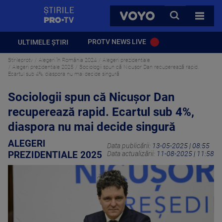
StirilePROTV
CAUTA
VOYO
TOATE 
PROTV NEWS LIVE
ULTIMELE ȘTIRI
Stirileprotv
Alegeri în România 2024
Alegeri prezidentiale
Alegeri prezidentiale 2025
Sociologii spun că Nicușor Dan recuperează rapid.
Ecartul sub 4%, diaspora nu mai decide singură
Sociologii spun că Nicușor Dan
recuperează rapid. Ecartul sub 4%,
diaspora nu mai decide singură
ALEGERI
Data publicării:
13-05-2025 | 08:55
PREZIDENTIALE 2025
Data actualizării:
11-08-2025 | 11:58