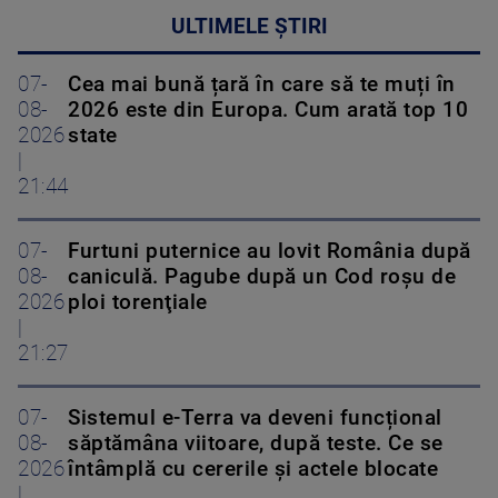
ULTIMELE ȘTIRI
07-
Cea mai bună țară în care să te muți în
08-
2026 este din Europa. Cum arată top 10
2026
state
|
21:44
07-
Furtuni puternice au lovit România după
08-
caniculă. Pagube după un Cod roşu de
2026
ploi torenţiale
|
21:27
07-
Sistemul e-Terra va deveni funcțional
08-
săptămâna viitoare, după teste. Ce se
2026
întâmplă cu cererile și actele blocate
|