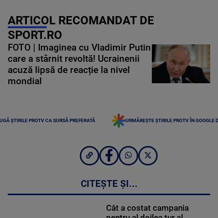
ARTICOL RECOMANDAT DE
SPORT.RO
FOTO | Imaginea cu Vladimir Putin
care a stârnit revoltă! Ucrainenii
acuză lipsă de reacție la nivel
mondial
UGĂ ȘTIRILE PROTV CA SURSĂ PREFERATĂ
URMĂREȘTE ȘTIRILE PROTV ÎN GOOGLE 
CITEȘTE ȘI...
Cât a costat campania
pentru al doilea tur al