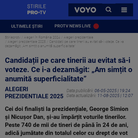
StirilePROTV
CAUTA
VOYO
TOATE 
PROTV NEWS LIVE
ULTIMELE ȘTIRI
Stirileprotv
Alegeri în România 2024
Alegeri prezidentiale
Alegeri prezidentiale 2025
Candidații pe care tinerii au evitat să-i voteze. Ce i-a
dezamăgit: „Am simțit o anumită superficialitate”
Candidații pe care tinerii au evitat să-i
voteze. Ce i-a dezamăgit: „Am simțit o
anumită superficialitate”
ALEGERI
Data publicării:
06-05-2025 | 19:24
PREZIDENTIALE 2025
Data actualizării:
11-08-2025 | 12:07
Cei doi finaliști la prezidențiale, George Simion
și Nicușor Dan, și-au împărțit voturile tinerilor.
Peste 740 de mii de tineri de până în 24 de ani,
adică jumătate din totalul celor cu drept de vot