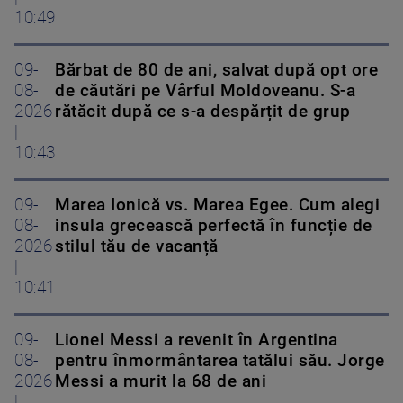
10:49
09-
Bărbat de 80 de ani, salvat după opt ore
08-
de căutări pe Vârful Moldoveanu. S-a
2026
rătăcit după ce s-a despărțit de grup
|
10:43
09-
Marea Ionică vs. Marea Egee. Cum alegi
08-
insula grecească perfectă în funcție de
2026
stilul tău de vacanță
|
10:41
09-
Lionel Messi a revenit în Argentina
08-
pentru înmormântarea tatălui său. Jorge
2026
Messi a murit la 68 de ani
|