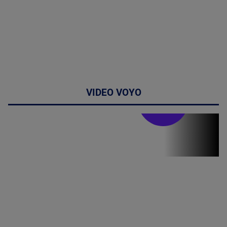
VIDEO VOYO
Stirile PRO TV
Stirile PRO
TV # 19.00 -