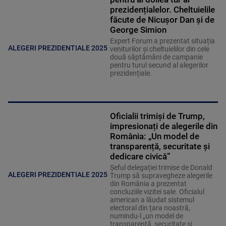
prezidențialelor. Cheltuielile
făcute de Nicușor Dan și de
George Simion
Expert Forum a prezentat situația
ALEGERI PREZIDENTIALE 2025
veniturilor și cheltuielilor din cele
două săptămâni de campanie
pentru turul secund al alegerilor
prezidențiale.
Oficialii trimiși de Trump,
impresionați de alegerile din
România: „Un model de
transparență, securitate și
dedicare civică”
Șeful delegației trimise de Donald
ALEGERI PREZIDENTIALE 2025
Trump să supravegheze alegerile
din România a prezentat
concluziile vizitei sale. Oficialul
american a lăudat sistemul
electoral din țara noastră,
numindu-l „un model de
transparență, securitate și