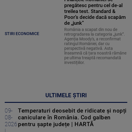
pregătesc pentru cel de-al
treilea test. Standard &
Poor’s decide dacă scapăm
de „junk”
România a scapat din nou de
STIRI ECONOMICE
retrogradarea la categoria „junk”.
Agenția Moody's, a reconfirmat
ratingul României, dar cu
perspectivă negativă. Asta
înseamnă că țara noastră rămâne
pe ultima treaptă recomandată
investițiilor.
ULTIMELE ȘTIRI
09-
Temperaturi deosebit de ridicate și nopți
08-
caniculare în România. Cod galben
2026
pentru șapte județe | HARTĂ
|