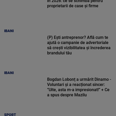
în 2026: ce se schimbă pentru
proprietarii de case și firme
IBANI
(P) Ești antreprenor? Află cum te
ajută o campanie de advertoriale
să crești vizibilitatea și încrederea
brandului tău
IBANI
Bogdan Lobonț a urmărit Dinamo -
Voluntari și a reacționat sincer:
”Uite, asta m-a impresionat!” + Ce
a spus despre Mazilu
SPORT