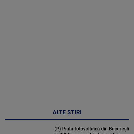
8 August
2026
MAI
MULTE
DETALII
30:33
ALTE ȘTIRI
(P) Piața fotovoltaică din București