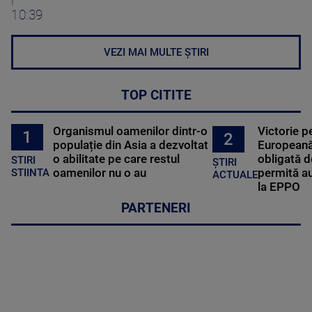
10:39
VEZI MAI MULTE ȘTIRI
TOP CITITE
Organismul oamenilor dintr-o
Victorie p
1
2
populație din Asia a dezvoltat
Europeană
o abilitate pe care restul
obligată d
STIRI
ȘTIRI
oamenilor nu o au
permită au
STIINTA
ACTUALE
la EPPO
PARTENERI