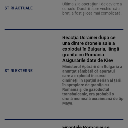
Ultima zi a operațiunii de deviere a
ȘTIRI ACTUALE
cursului Dunării, spre vechiul său
braț, a fost și cea mai complicată.
Reacția Ucrainei după ce
una dintre dronele sale a
explodat în Bulgaria, lângă
granița cu România.
Asigurările date de Kiev
Ministerul Apărării din Bulgaria a
STIRI EXTERNE
anunţat sâmbătă că aparatul
care a explodat în cursul
dimineţii în spaţiul aerian al ţării,
în apropiere de graniţa cu
România şi de gazoductul
transbalcanic, era probabil o
dronă momeală ucraineană de tip
Maya.
Finanțele României se