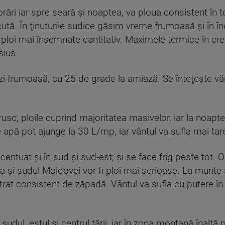
norări iar spre seară şi noaptea, va ploua consistent în
ecută. În ţinuturile sudice găsim vreme frumoasă şi în î
ni ploi mai însemnate cantitativ. Maximele termice în cre
sius.
zi frumoasă, cu 25 de grade la amiază. Se înteţeşte vân
c; ploile cuprind majoritatea masivelor, iar la noapte, 
de apă pot ajunge la 30 L/mp, iar vântul va sufla mai tar
entuat şi în sud şi sud-est; şi se face frig peste tot. 
a şi sudul Moldovei vor fi ploi mai serioase. La munte 
trat consistent de zăpadă. Vântul va sufla cu putere în 
sudul, estul şi centrul ţării, iar în zona montană înaltă