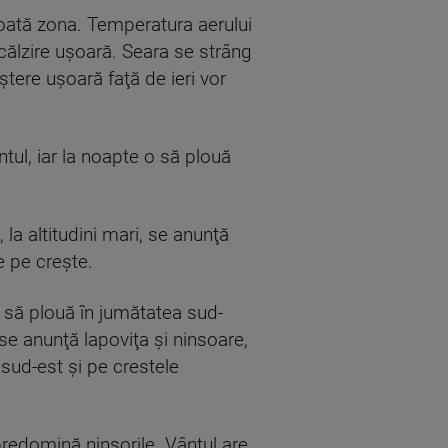
 toată zona. Temperatura aerului
ncălzire uşoară. Seara se strâng
ştere uşoară faţă de ieri vor
tul, iar la noapte o să plouă
la altitudini mari, se anunţă
e pe creşte.
O să plouă în jumătatea sud-
se anunţă lapoviţa şi ninsoare,
sud-est şi pe crestele
 predomină ninsorile. Vântul are