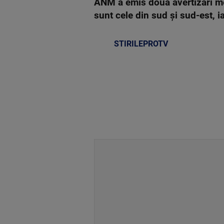
ANM a emis două avertizări met
sunt cele din sud şi sud-est, ia
STIRILEPROTV