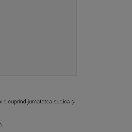
oile cuprind jumătatea sudică şi
ă.