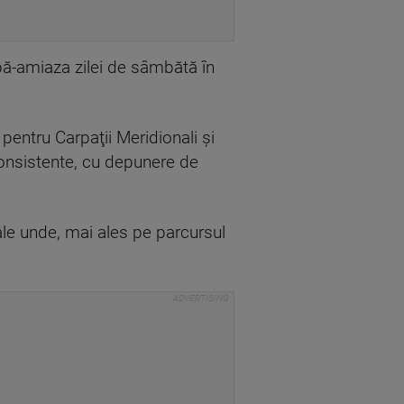
upă-amiaza zilei de sâmbătă în
l
pentru Carpaţii Meridionali şi
consistente, cu depunere de
rale unde, mai ales pe parcursul