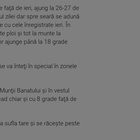
faţă de ieri, ajung la 26-27 de
l zilei dar spre seară se adună
cu cele înregistrate ieri. În
e ploi şi tot la munte la
vor ajunge până la 18 grade
e va înteţi în special în zonele
 Munţii Banatului şi în vestul
cad chiar şi cu 8 grade faţă de
a sufla tare şi se răceşte peste