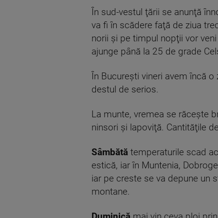
În sud-vestul ţării se anunţă în
va fi în scădere faţă de ziua tr
norii şi pe timpul nopţii vor ve
ajunge până la 25 de grade Cel
În Bucureşti vineri avem încă o 
destul de serios.
La munte, vremea se răceşte brus
ninsori şi lapoviţă. Cantităţile 
Sâmbătă
temperaturile scad acc
estică, iar în Muntenia, Dobroge
iar pe creste se va depune un s
montane.
Duminică
mai vin ceva ploi prin 