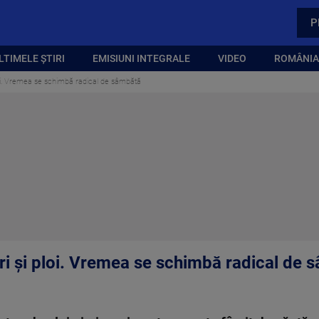
P
LTIMELE ȘTIRI
EMISIUNI INTEGRALE
VIDEO
ROMÂNIA,
loi. Vremea se schimbă radical de sâmbătă
ri şi ploi. Vremea se schimbă radical de 