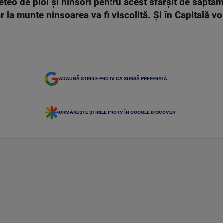
eo de ploi şi ninsori pentru acest sfârşit de săptăm
r la munte ninsoarea va fi viscolită. Şi în Capitală vo
ADAUGĂ ȘTIRILE PROTV CA SURSĂ PREFERATĂ
URMĂREȘTE ȘTIRILE PROTV ÎN GOOGLE DISCOVER