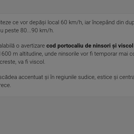
 viteze ce vor depăşi local 60 km/h, iar începând din d
cu peste 80...90 km/h.
labilă o avertizare
cod portocaliu de ninsori şi visco
 1600 m altitudine, unde ninsorile vor fi temporar mai 
reste, va fi viscol.
r scădea accentuat şi în regiunile sudice, estice şi cent
rece.