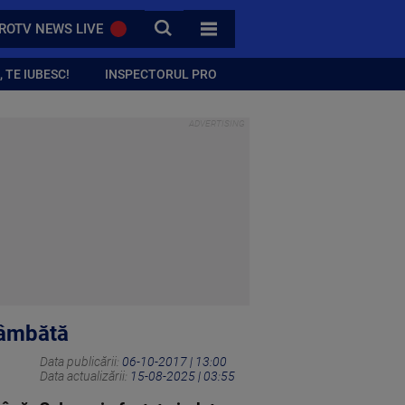
CAUTA
ROTV NEWS LIVE
TOATE CATEGORIILE
 TE IUBESC!
INSPECTORUL PRO
sâmbătă
Data publicării:
06-10-2017 | 13:00
Data actualizării:
15-08-2025 | 03:55