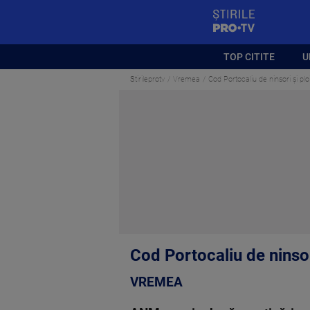
StirilePROTV
TOP CITITE
U
Stirileprotv
Vremea
Cod Portocaliu de ninsori şi p
Cod Portocaliu de ninso
VREMEA