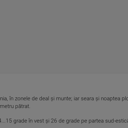
nia, în zonele de deal şi munte; iar seara şi noaptea pl
 metru pătrat.
4...15 grade în vest şi 26 de grade pe partea sud-estic