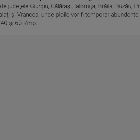
e judeţele Giurgiu, Călăraşi, Ialomiţa, Brăila, Buzău, Pr
laţi şi Vrancea, unde ploile vor fi temporar abundente 
 40 şi 60 l/mp.