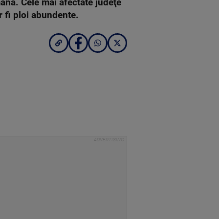
ână. Cele mai afectate judeţe
r fi ploi abundente.