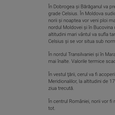
În Dobrogea şi Bărăganul va pre
grade Celsius. În Moldova sudic
norii şi noaptea vor veni ploi ma
nordul Moldovei şi în Bucovina n
altitudini mari vântul va sufla 
Celsius şi se vor situa sub norm
În nordul Transilvaniei şi în Ma
mai înalte. Valorile termice sca
În vestul ţării, cerul va fi acope
Meridionalilor, la altitudini de
ziua trecută.
În centrul României, norii vor f
tot.