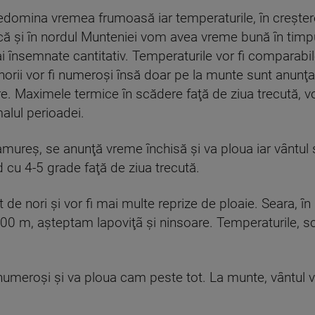
domina vremea frumoasă iar temperaturile, în creştere 
ă şi în nordul Munteniei vom avea vreme bună în timpu
i însemnate cantitativ. Temperaturile vor fi comparabile 
orii vor fi numeroşi însă doar pe la munte sunt anunţat
tare. Maximele termice în scădere faţă de ziua trecută, 
alul perioadei.
ramureş, se anunţă vreme închisă şi va ploua iar vântul s
d cu 4-5 grade faţă de ziua trecută.
rit de nori şi vor fi mai multe reprize de ploaie. Seara, în
 1700 m, aşteptam lapoviţã şi ninsoare. Temperaturile, s
i numeroşi şi va ploua cam peste tot. La munte, vântul v