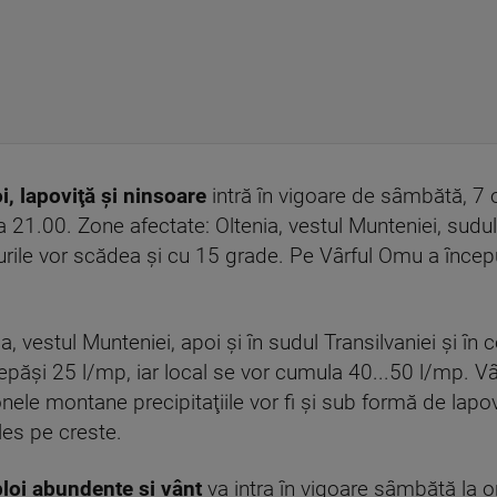
i, lapoviţă şi ninsoare
intră în vigoare de sâmbătă, 7 o
 21.00. Zone afectate: Oltenia, vestul Munteniei, sudul 
ile vor scădea și cu 15 grade. Pe Vârful Omu a început
, vestul Munteniei, apoi şi în sudul Transilvaniei şi în 
depăşi 25 l/mp, iar local se vor cumula 40...50 l/mp. V
nele montane precipitaţiile vor fi şi sub formă de lapovi
les pe creste.
ploi abundente și vânt
va intra în vigoare sâmbătă la o