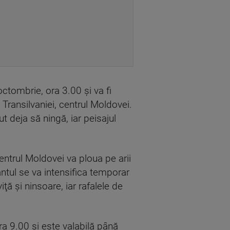
ctombrie, ora 3.00 şi va fi
Transilvaniei, centrul Moldovei.
 deja să ningă, iar peisajul
centrul Moldovei va ploua pe arii
ântul se va intensifica temporar
ţă şi ninsoare, iar rafalele de
ra 9.00 şi este valabilă până