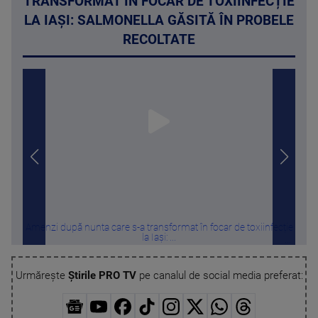
TRANSFORMAT ÎN FOCAR DE TOXIINFECȚIE
LA IAȘI: SALMONELLA GĂSITĂ ÎN PROBELE
RECOLTATE
Amenzi după nunta care s-a transformat în focar de toxiinfecție
Cu c
la Iași: ...
Urmărește
Știrile PRO TV
pe canalul de social media preferat: