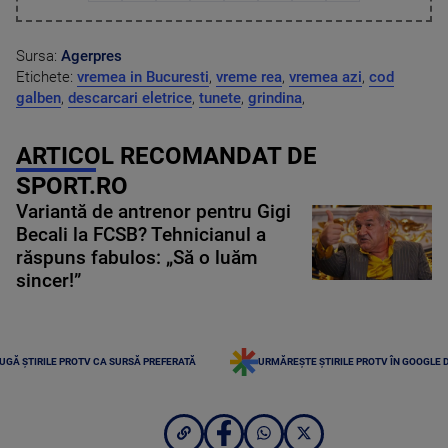
Sursa:
Agerpres
Etichete:
vremea in Bucuresti
,
vreme rea
,
vremea azi
,
cod
galben
,
descarcari eletrice
,
tunete
,
grindina
,
ARTICOL RECOMANDAT DE
SPORT.RO
Variantă de antrenor pentru Gigi
Becali la FCSB? Tehnicianul a
răspuns fabulos: „Să o luăm
sincer!”
UGĂ ȘTIRILE PROTV CA SURSĂ PREFERATĂ
URMĂREȘTE ȘTIRILE PROTV ÎN GOOGLE 