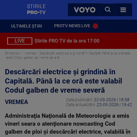
StirilePROTV
CAUTA
VOYO
TOATE 
PROTV NEWS LIVE
ULTIMELE ȘTIRI
LIVE
Știrile PRO TV de la ora 17:00
Stirileprotv
Vremea
Descărcări electrice și grindină în Capitală. Până la ce oră este
valabil Codul galben de vreme severă
Descărcări electrice și grindină în
Capitală. Până la ce oră este valabil
Codul galben de vreme severă
Data publicării:
22-05-2026 | 18:38
VREMEA
Data actualizării:
22-05-2026 | 19:42
Administraţia Naţională de Meteorologie a emis
vineri seara o atenţionare nowcasting Cod
galben de ploi şi descărcări electrice, valabilă în