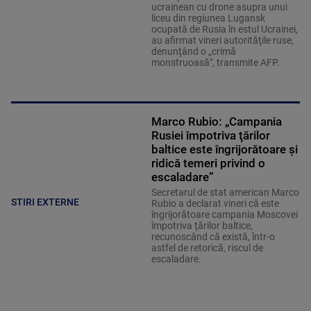
ucrainean cu drone asupra unui
liceu din regiunea Lugansk
ocupată de Rusia în estul Ucrainei,
au afirmat vineri autorităţile ruse,
denunţând o „crimă
monstruoasă", transmite AFP.
Marco Rubio: „Campania
Rusiei împotriva ţărilor
baltice este îngrijorătoare şi
ridică temeri privind o
escaladare”
Secretarul de stat american Marco
STIRI EXTERNE
Rubio a declarat vineri că este
îngrijorătoare campania Moscovei
împotriva ţărilor baltice,
recunoscând că există, într-o
astfel de retorică, riscul de
escaladare.