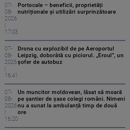
07-
Portocale – beneficii, proprietăți
08-
nutriționale și utilizări surprinzătoare
2026
|
17:03
07-
Drona cu explozibil de pe Aeroportul
08-
Leipzig, doborâtă cu piciorul. „Eroul”, un
2026
șofer de autobuz
|
16:41
07-
Un muncitor moldovean, lăsat să moară
08-
pe șantier de șase colegi români. Nimeni
2026
nu a sunat la ambulanță timp de două
|
ore
16:20