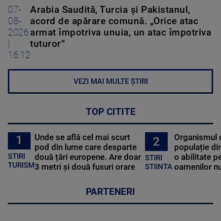
07-
Arabia Saudită, Turcia și Pakistanul,
08-
acord de apărare comună. „Orice atac
2026
armat împotriva unuia, un atac împotriva
|
tuturor”
16:12
VEZI MAI MULTE ȘTIRI
TOP CITITE
Unde se află cel mai scurt
Organismul 
1
2
pod din lume care desparte
populație di
STIRI
două țări europene. Are doar
o abilitate p
STIRI
TURISM
3 metri și două fusuri orare
oamenilor nu
STIINTA
PARTENERI