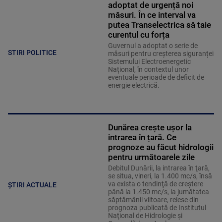
adoptat de urgență noi
măsuri. În ce interval va
putea Transelectrica să taie
curentul cu forța
Guvernul a adoptat o serie de
STIRI POLITICE
măsuri pentru creșterea siguranței
Sistemului Electroenergetic
Național, în contextul unor
eventuale perioade de deficit de
energie electrică.
Dunărea crește ușor la
intrarea în țară. Ce
prognoze au făcut hidrologii
pentru următoarele zile
Debitul Dunării, la intrarea în ţară,
se situa, vineri, la 1.400 mc/s, însă
va exista o tendinţă de creştere
ȘTIRI ACTUALE
până la 1.450 mc/s, la jumătatea
săptămânii viitoare, reiese din
prognoza publicată de Institutul
Naţional de Hidrologie şi