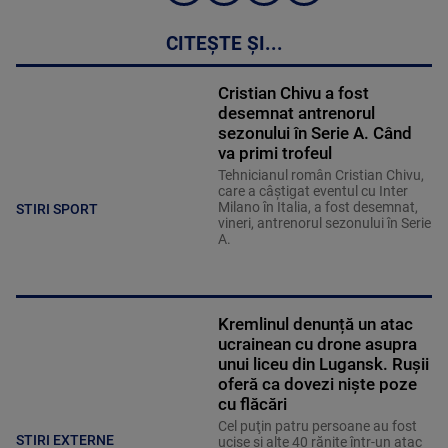
CITEȘTE ȘI...
Cristian Chivu a fost
desemnat antrenorul
sezonului în Serie A. Când
va primi trofeul
Tehnicianul român Cristian Chivu,
care a câştigat eventul cu Inter
Milano în Italia, a fost desemnat,
STIRI SPORT
vineri, antrenorul sezonului în Serie
A.
Kremlinul denunță un atac
ucrainean cu drone asupra
unui liceu din Lugansk. Rușii
oferă ca dovezi niște poze
cu flăcări
Cel puţin patru persoane au fost
STIRI EXTERNE
ucise şi alte 40 rănite într-un atac