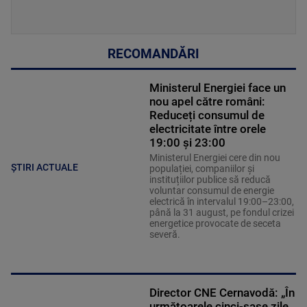
RECOMANDĂRI
Ministerul Energiei face un
nou apel către români:
Reduceți consumul de
electricitate între orele
19:00 și 23:00
Ministerul Energiei cere din nou
ȘTIRI ACTUALE
populației, companiilor și
instituțiilor publice să reducă
voluntar consumul de energie
electrică în intervalul 19:00–23:00,
până la 31 august, pe fondul crizei
energetice provocate de seceta
severă.
Director CNE Cernavodă: „În
următoarele cinci-șase zile