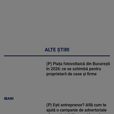
MAI
MULTE
DETALII
34:04
ALTE ȘTIRI
(P) Piața fotovoltaică din București
în 2026: ce se schimbă pentru
proprietarii de case și firme
IBANI
(P) Ești antreprenor? Află cum te
ajută o campanie de advertoriale