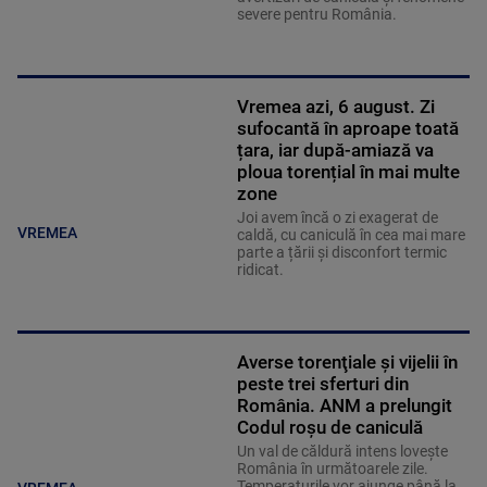
severe pentru România.
Vremea azi, 6 august. Zi
sufocantă în aproape toată
țara, iar după-amiază va
ploua torențial în mai multe
zone
Joi avem încă o zi exagerat de
VREMEA
caldă, cu caniculă în cea mai mare
parte a țării și disconfort termic
ridicat.
Averse torenţiale şi vijelii în
peste trei sferturi din
România. ANM a prelungit
Codul roșu de caniculă
Un val de căldură intens lovește
România în următoarele zile.
Temperaturile vor ajunge până la