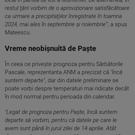
local în partea de est a Munteniei. De asemenea, în
restul ţării vorbim de o aprovizionare satisfăcătoare
ca urmare a precipitaţiilor înregistrate în toamna
2024, mai ales în septembrie şi noiembrie”
, a spus
Mateescu.
Vreme neobișnuită de Paște
În ceea ce priveşte prognoza pentru Sărbătorile
Pascale, reprezentanta ANM a precizat că
"încă
suntem departe"
, dar din datele preliminare se
poate vorbi despre temperaturi mai ridicate decât
în mod normal pentru perioada din calendar.
"Legat de prognoza pentru Paşte, încă suntem
departe să vorbim, pentru că datele pe care le
avem sunt până în jurul zilei de 14 aprilie. Atât