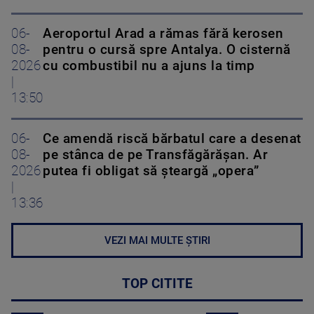
06-
Aeroportul Arad a rămas fără kerosen
08-
pentru o cursă spre Antalya. O cisternă
2026
cu combustibil nu a ajuns la timp
|
13:50
06-
Ce amendă riscă bărbatul care a desenat
08-
pe stânca de pe Transfăgărășan. Ar
2026
putea fi obligat să șteargă „opera”
|
13:36
VEZI MAI MULTE ȘTIRI
TOP CITITE