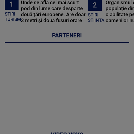
Unde se află cel mai scurt
Organismul 
1
2
pod din lume care desparte
populație di
STIRI
două țări europene. Are doar
o abilitate p
STIRI
TURISM
3 metri și două fusuri orare
oamenilor nu
STIINTA
PARTENERI