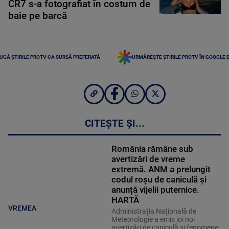
CR7 s-a fotografiat în costum de
baie pe barcă
UGĂ ȘTIRILE PROTV CA SURSĂ PREFERATĂ
URMĂREȘTE ȘTIRILE PROTV ÎN GOOGLE 
CITEȘTE ȘI...
România rămâne sub
avertizări de vreme
extremă. ANM a prelungit
codul roșu de caniculă și
anunță vijelii puternice.
HARTĂ
VREMEA
Administrația Națională de
Meteorologie a emis joi noi
avertizări de caniculă și fenomene