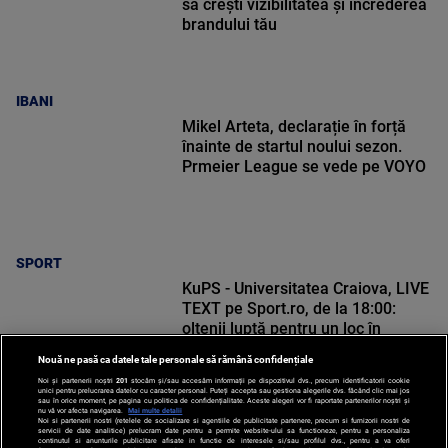
să crești vizibilitatea și încrederea
brandului tău
IBANI
Mikel Arteta, declarație în forță
înainte de startul noului sezon.
Prmeier League se vede pe VOYO
SPORT
KuPS - Universitatea Craiova, LIVE
TEXT pe Sport.ro, de la 18:00:
oltenii luptă pentru un loc în
Europa League
Nouă ne pasă ca datele tale personale să rămână confidențiale
Noi și partenerii noștri
201
stocăm și/sau accesăm informații pe dispozitivul dvs., precum identificatorii cookie
unici pentru prelucrarea datelor cu caracter personal. Puteți accepta sau gestiona alegerile dvs. făcând clic mai jos
sau în orice moment, pe pagina cu politica de confidențialitate. Aceste alegeri vor fi raportate partenerilor noștri și
nu vă vor afecta navigarea.
Mai multe detalii
Noi si partenerii nostri (retelele de socializare si agentiile de publicitate partenere, precum si furnizorii nostri de
SPORT
servicii de date analitice) prelucram date pentru a permite website-ului sa functioneze, pentru a personaliza
continutul si anunturile publicitare afisate in functie de interesele si/sau profilul dvs., pentru a va oferi