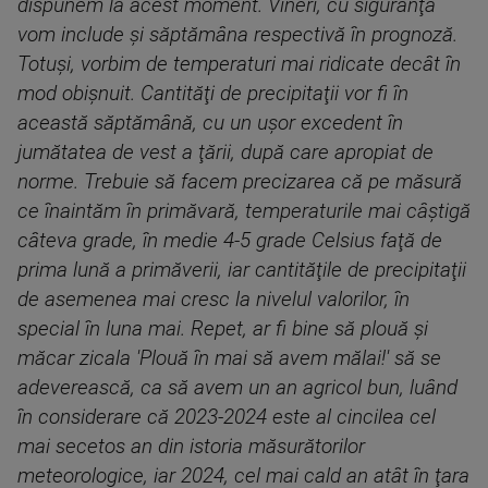
dispunem la acest moment. Vineri, cu siguranţă
vom include şi săptămâna respectivă în prognoză.
Totuşi, vorbim de temperaturi mai ridicate decât în
mod obişnuit. Cantităţi de precipitaţii vor fi în
această săptămână, cu un uşor excedent în
jumătatea de vest a ţării, după care apropiat de
norme. Trebuie să facem precizarea că pe măsură
ce înaintăm în primăvară, temperaturile mai câştigă
câteva grade, în medie 4-5 grade Celsius faţă de
prima lună a primăverii, iar cantităţile de precipitaţii
de asemenea mai cresc la nivelul valorilor, în
special în luna mai. Repet, ar fi bine să plouă şi
măcar zicala 'Plouă în mai să avem mălai!' să se
adeverească, ca să avem un an agricol bun, luând
în considerare că 2023-2024 este al cincilea cel
mai secetos an din istoria măsurătorilor
meteorologice, iar 2024, cel mai cald an atât în ţara