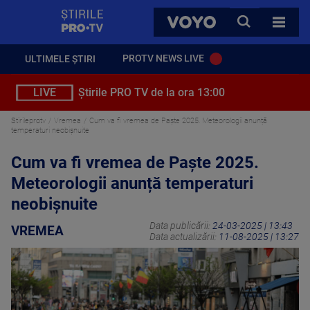
StirilePROTV
CAUTA
VOYO
TOATE 
PROTV NEWS LIVE
ULTIMELE ȘTIRI
LIVE
Știrile PRO TV de la ora 13:00
Stirileprotv
Vremea
Cum va fi vremea de Paște 2025. Meteorologii anunță
temperaturi neobișnuite
Cum va fi vremea de Paște 2025.
Meteorologii anunță temperaturi
neobișnuite
Data publicării:
24-03-2025 | 13:43
VREMEA
Data actualizării:
11-08-2025 | 13:27