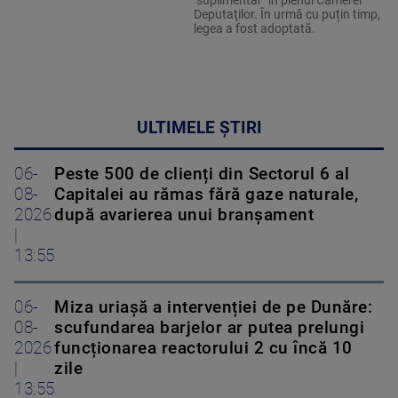
"suplimentar" în plenul Camerei
Deputaţilor. În urmă cu puțin timp,
legea a fost adoptată.
ULTIMELE ȘTIRI
06-
Peste 500 de clienți din Sectorul 6 al
08-
Capitalei au rămas fără gaze naturale,
2026
după avarierea unui branșament
|
13:55
06-
Miza uriașă a intervenției de pe Dunăre:
08-
scufundarea barjelor ar putea prelungi
2026
funcționarea reactorului 2 cu încă 10
|
zile
13:55