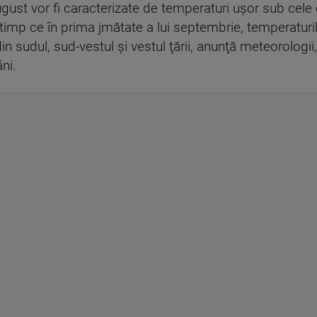
ust vor fi caracterizate de temperaturi uşor sub cele 
n timp ce în prima jmătate a lui septembrie, temperaturil
in sudul, sud-vestul şi vestul ţării, anunţă meteorologii
ni.