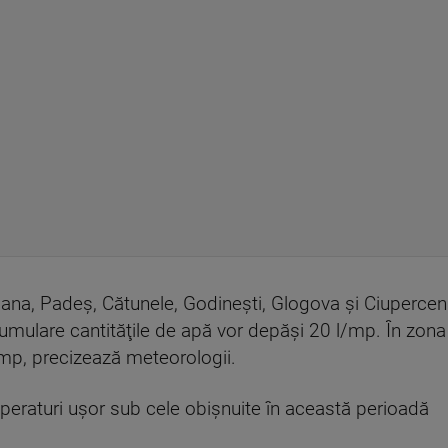
smana, Padeş, Cătunele, Godineşti, Glogova şi Ciuperceni
cumulare cantităţile de apă vor depăşi 20 l/mp. În zona 
/mp, precizează meteorologii.
peraturi uşor sub cele obişnuite în această perioadă