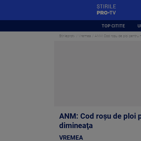
StirilePROTV
TOP CITITE
U
Stirileprotv
Vremea
ANM: Cod roşu de ploi pentru ma
ANM: Cod roşu de ploi pe
dimineaţa
VREMEA