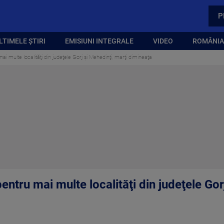
P
LTIMELE ȘTIRI
EMISIUNI INTEGRALE
VIDEO
ROMÂNIA,
i multe localităţi din judeţele Gorj şi Mehedinţi, marţi dimineaţa
ntru mai multe localităţi din judeţele Gor