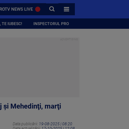
CAUTA
ROTV NEWS LIVE
TOATE CATEGORIILE
 TE IUBESC!
INSPECTORUL PRO
j şi Mehedinţi, marţi
Data publicării:
19-08-2025 | 08:20
Data actualizării:
17-10-2025 | 12:08