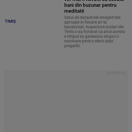
bani din buzunar pentru
meditatii
Satui de dezastrele inregistrate
TIMIȘ
aproape in fiecare an la
bacalureat, inspectorii scolari din
Timis s-au hotarat ca anul acesta
e timpul sa gaseasca singuri o
rezolvare pentru elevii slabi
pregatiti.