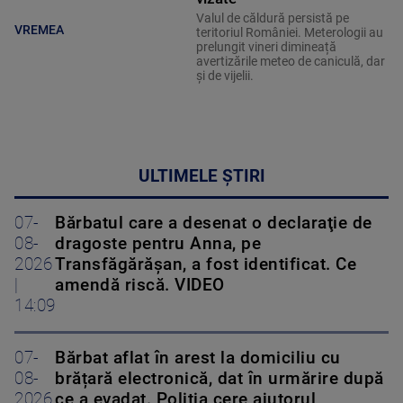
Valul de căldură persistă pe
VREMEA
teritoriul României. Meterologii au
prelungit vineri dimineață
avertizările meteo de caniculă, dar
și de vijelii.
ULTIMELE ȘTIRI
07-
Bărbatul care a desenat o declaraţie de
08-
dragoste pentru Anna, pe
2026
Transfăgărăşan, a fost identificat. Ce
|
amendă riscă. VIDEO
14:09
07-
Bărbat aflat în arest la domiciliu cu
08-
brățară electronică, dat în urmărire după
2026
ce a evadat. Poliția cere ajutorul