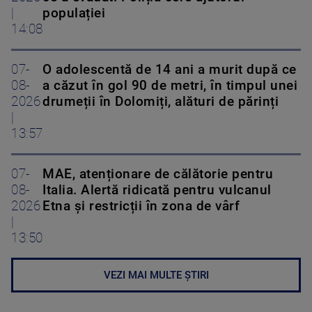
|
populației
14:08
07-
O adolescentă de 14 ani a murit după ce
08-
a căzut în gol 90 de metri, în timpul unei
2026
drumeții în Dolomiți, alături de părinți
|
13:57
07-
MAE, atenționare de călătorie pentru
08-
Italia. Alertă ridicată pentru vulcanul
2026
Etna și restricții în zona de vârf
|
13:50
VEZI MAI MULTE ȘTIRI