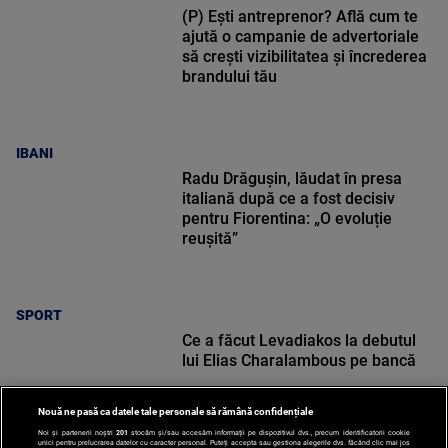
(P) Ești antreprenor? Află cum te
ajută o campanie de advertoriale
să crești vizibilitatea și încrederea
brandului tău
IBANI
Radu Drăgușin, lăudat în presa
italiană după ce a fost decisiv
pentru Fiorentina: „O evoluție
reușită”
SPORT
Ce a făcut Levadiakos la debutul
lui Elias Charalambous pe bancă
Nouă ne pasă ca datele tale personale să rămână confidențiale
Noi și partenerii noștri
201
stocăm și/sau accesăm informații pe dispozitivul dvs., precum identificatorii cookie
unici pentru prelucrarea datelor cu caracter personal. Puteți accepta sau gestiona alegerile dvs. făcând clic mai jos