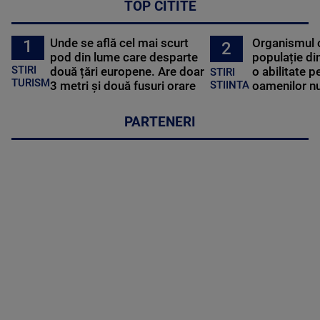
TOP CITITE
Unde se află cel mai scurt
Organismul 
1
2
pod din lume care desparte
populație di
STIRI
două țări europene. Are doar
o abilitate p
STIRI
TURISM
3 metri și două fusuri orare
oamenilor nu
STIINTA
PARTENERI