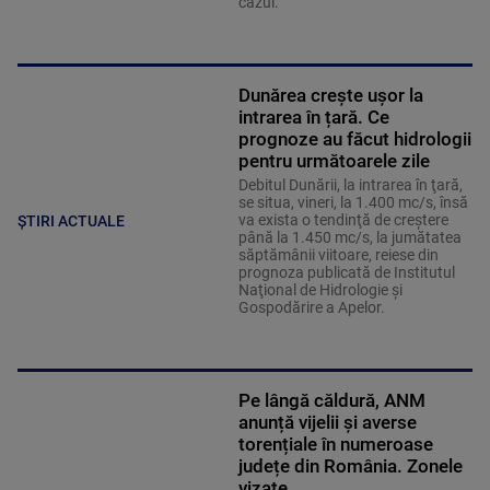
cazul.
Dunărea crește ușor la
intrarea în țară. Ce
prognoze au făcut hidrologii
pentru următoarele zile
Debitul Dunării, la intrarea în ţară,
se situa, vineri, la 1.400 mc/s, însă
va exista o tendinţă de creştere
ȘTIRI ACTUALE
până la 1.450 mc/s, la jumătatea
săptămânii viitoare, reiese din
prognoza publicată de Institutul
Naţional de Hidrologie şi
Gospodărire a Apelor.
Pe lângă căldură, ANM
anunță vijelii și averse
torențiale în numeroase
județe din România. Zonele
vizate