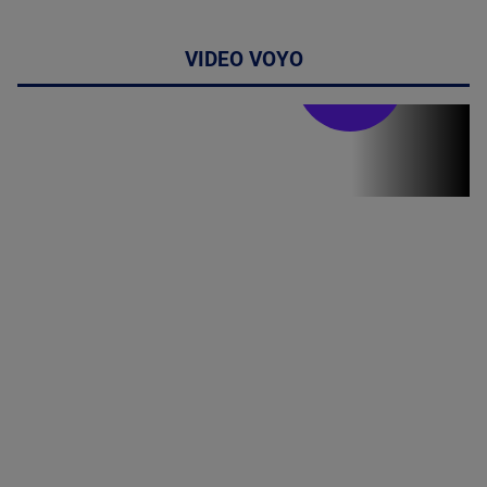
VIDEO VOYO
Stirile PRO TV
Stirile PRO
TV # 06.00 -
07 August
2026
MAI
MULTE