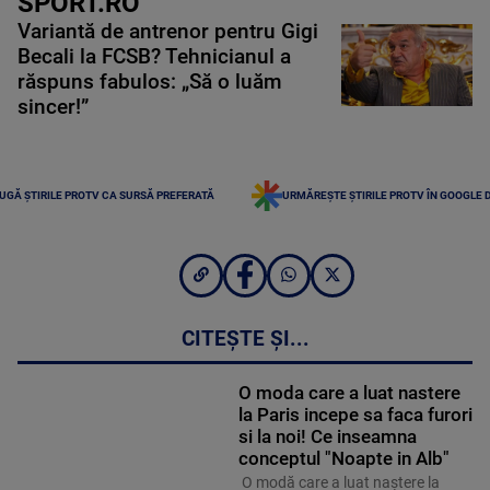
SPORT.RO
Variantă de antrenor pentru Gigi
Becali la FCSB? Tehnicianul a
răspuns fabulos: „Să o luăm
sincer!”
UGĂ ȘTIRILE PROTV CA SURSĂ PREFERATĂ
URMĂREȘTE ȘTIRILE PROTV ÎN GOOGLE 
CITEȘTE ȘI...
O moda care a luat nastere
la Paris incepe sa faca furori
si la noi! Ce inseamna
conceptul "Noapte in Alb"
O modă care a luat naştere la