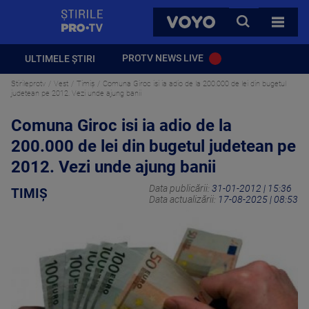
StirilePROTV
CAUTA
VOYO
TOATE 
PROTV NEWS LIVE
ULTIMELE ȘTIRI
Stirileprotv
Vest
Timiș
Comuna Giroc isi ia adio de la 200.000 de lei din bugetul
judetean pe 2012. Vezi unde ajung banii
Comuna Giroc isi ia adio de la
200.000 de lei din bugetul judetean pe
2012. Vezi unde ajung banii
Data publicării:
31-01-2012 | 15:36
TIMIȘ
Data actualizării:
17-08-2025 | 08:53