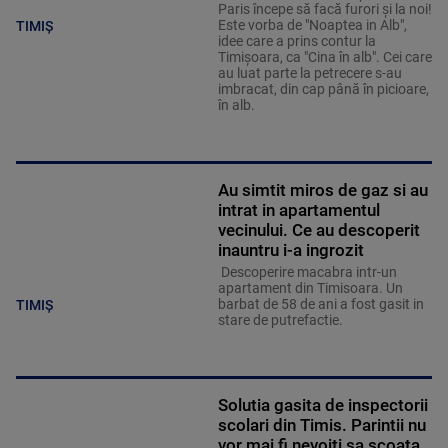
Paris începe să facă furori şi la noi!
Este vorba de "Noaptea in Alb",
TIMIȘ
idee care a prins contur la
Timişoara, ca "Cina în alb". Cei care
au luat parte la petrecere s-au
imbracat, din cap până în picioare,
în alb.
Au simtit miros de gaz si au
intrat in apartamentul
vecinului. Ce au descoperit
inauntru i-a ingrozit
Descoperire macabra intr-un
apartament din Timisoara. Un
barbat de 58 de ani a fost gasit in
TIMIȘ
stare de putrefactie.
Solutia gasita de inspectorii
scolari din Timis. Parintii nu
vor mai fi nevoiti sa scoata