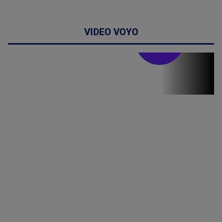
VIDEO VOYO
Stirile PRO TV
Stirile PRO
TV # 07.00 -
09 August
2026
MAI
MULTE