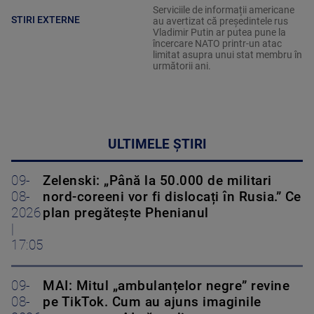
Serviciile de informații americane
STIRI EXTERNE
au avertizat că președintele rus
Vladimir Putin ar putea pune la
încercare NATO printr-un atac
limitat asupra unui stat membru în
următorii ani.
ULTIMELE ȘTIRI
09-
Zelenski: „Până la 50.000 de militari
08-
nord-coreeni vor fi dislocați în Rusia.” Ce
2026
plan pregătește Phenianul
|
17:05
09-
MAI: Mitul „ambulanțelor negre” revine
08-
pe TikTok. Cum au ajuns imaginile