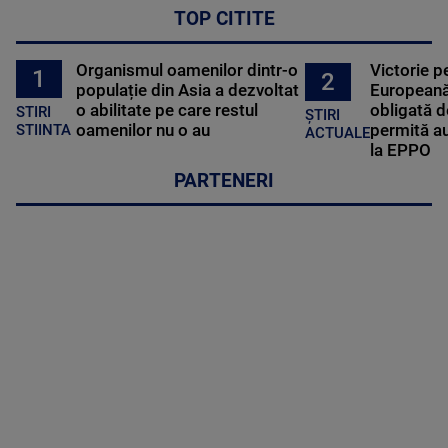
TOP CITITE
Organismul oamenilor dintr-o
Victorie p
1
2
populație din Asia a dezvoltat
Europeană
o abilitate pe care restul
obligată d
STIRI
ȘTIRI
oamenilor nu o au
permită au
STIINTA
ACTUALE
la EPPO
PARTENERI