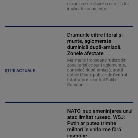
niciun caz de răpire în care să fie
implicate ambulanțe.
Drumurile către litoral și
munte, aglomerate
duminică după-amiază.
Zonele afectate
Mai multe tronsoane rutiere din
zone turistice sunt aglomerate,
duminică după-amiază, arată
ȘTIRI ACTUALE
datele făcute publice de Centrul
Infotrafic din cadrul Poliţiei
Române.
NATO, sub amenințarea unui
atac limitat rusesc. WSJ:
Putin ar putea trimite
militari în uniforme fără
însemne