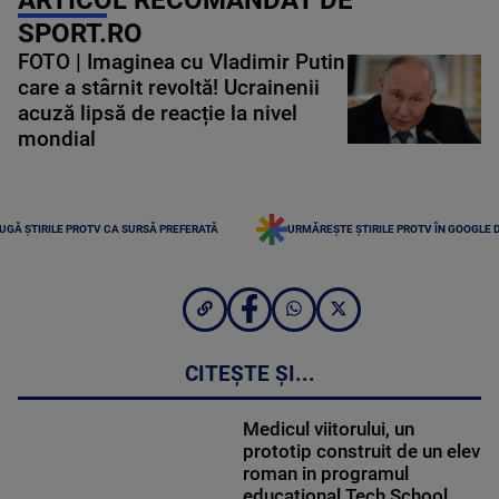
SPORT.RO
FOTO | Imaginea cu Vladimir Putin
care a stârnit revoltă! Ucrainenii
acuză lipsă de reacție la nivel
mondial
UGĂ ȘTIRILE PROTV CA SURSĂ PREFERATĂ
URMĂREȘTE ȘTIRILE PROTV ÎN GOOGLE 
CITEȘTE ȘI...
Medicul viitorului, un
prototip construit de un elev
roman in programul
educational Tech School