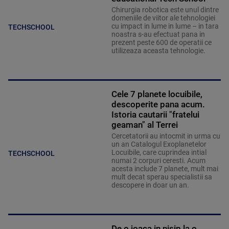
Chirurgia robotica este unul dintre
domeniile de viitor ale tehnologiei
cu impact in lume in lume – in tara
TECHSCHOOL
noastra s-au efectuat pana in
prezent peste 600 de operatii ce
utilizeaza aceasta tehnologie.
Cele 7 planete locuibile,
descoperite pana acum.
Istoria cautarii "fratelui
geaman" al Terrei
Cercetatorii au intocmit in urma cu
un an Catalogul Exoplanetelor
Locuibile, care cuprindea intial
TECHSCHOOL
numai 2 corpuri ceresti. Acum
acesta include 7 planete, mult mai
mult decat sperau specialistii sa
descopere in doar un an.
De o joaca in nisip la o