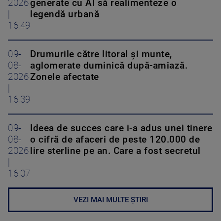
2026
generate cu AI să realimenteze o
|
legendă urbană
16:49
09-
Drumurile către litoral și munte,
08-
aglomerate duminică după-amiază.
2026
Zonele afectate
|
16:39
09-
Ideea de succes care i-a adus unei tinere
08-
o cifră de afaceri de peste 120.000 de
2026
lire sterline pe an. Care a fost secretul
|
16:07
VEZI MAI MULTE ȘTIRI