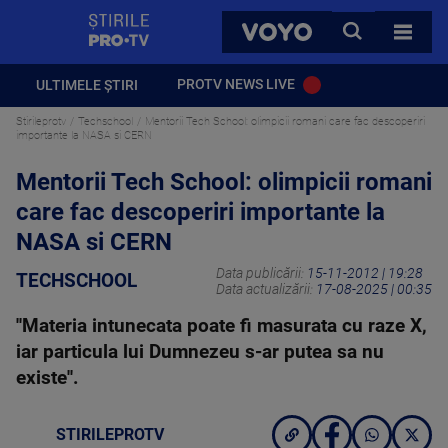
StirilePROTV
CAUTA
VOYO
TOATE 
PROTV NEWS LIVE
ULTIMELE ȘTIRI
Stirileprotv
Techschool
Mentorii Tech School: olimpicii romani care fac descoperiri
importante la NASA si CERN
Mentorii Tech School: olimpicii romani
care fac descoperiri importante la
NASA si CERN
Data publicării:
15-11-2012 | 19:28
TECHSCHOOL
Data actualizării:
17-08-2025 | 00:35
''Materia intunecata poate fi masurata cu raze X,
iar particula lui Dumnezeu s-ar putea sa nu
existe''.
STIRILEPROTV