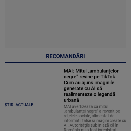
RECOMANDĂRI
MAI: Mitul „ambulanțelor
negre” revine pe TikTok.
Cum au ajuns imaginile
generate cu AI să
realimenteze o legendă
urbană
ȘTIRI ACTUALE
MAI avertizează că mitul
„ambulanței negre” a revenit pe
rețelele sociale, alimentat de
informații false și imagini create cu
AI. Autoritățile subliniază că în
România nu a fost înregistrat