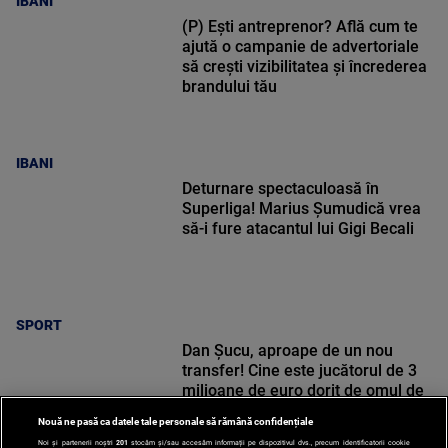
IBANI
(P) Ești antreprenor? Află cum te
ajută o campanie de advertoriale
să crești vizibilitatea și încrederea
brandului tău
IBANI
Deturnare spectaculoasă în
Superliga! Marius Șumudică vrea
să-i fure atacantul lui Gigi Becali
SPORT
Dan Șucu, aproape de un nou
transfer! Cine este jucătorul de 3
milioane de euro dorit de omul de
afaceri
Nouă ne pasă ca datele tale personale să rămână confidențiale
Noi și partenerii noștri
201
stocăm și/sau accesăm informații pe dispozitivul dvs., precum identificatorii cookie