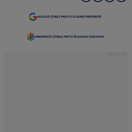
ADAUGĂ ȘTIRILE PROTV CA SURSĂ PREFERATĂ
URMĂREȘTE ȘTIRILE PROTV ÎN GOOGLE DISCOVER