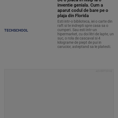
inventie geniala. Cum a
aparut codul de bare pe o
plaja din Florida
Esti intr-o biblioteca, iei o carte din
raft si te indrepti spre casa sa o
cumperi. Sau esti intr-un
TECHSCHOOL
hipermarket, cu doi litri de lapte, un
suc, o rola de cascaval si 4
kilograme de piept de pui in
carucior, asteptand sa le platesti.