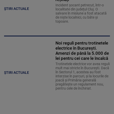
Incident șocant petrecut, într-o
ȘTIRI ACTUALE
localitate din județul Cluj. O
salvare în misiune a fost atacată
de niște localnici, cu bâte și
topoare.
Noi reguli pentru trotinetele
electrice în București.
Amenzi de până la 5.000 de
lei pentru cei care le încalcă
Trotinetele electrice vor avea reguli
mult mai stricte în București. Dacă
în Sectorul 1, acestea au fost
ȘTIRI ACTUALE
interzise în parcuri, și la locurile de
joacă și Primăria generală
pregătește un regulament nou,
pentru cele de închiriat.