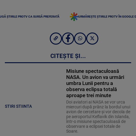
UGĂ ȘTIRILE PROTV CA SURSĂ PREFERATĂ
URMĂREȘTE ȘTIRILE PROTV ÎN GOOGLE 
CITEȘTE ȘI...
Misiune spectaculoasă
NASA. Un avion va urmări
umbra Lunii pentru a
observa eclipsa totală
aproape trei minute
Doi aviatori ai NASA se vor urca
STIRI STIINTA
miercuri după prânz la bordul unui
avion de cercetare și vor decola de
pe aeroportul Keflavík din Islanda,
într-o misiune spectaculoasă de
observare a eclipsei totale de
Soare.