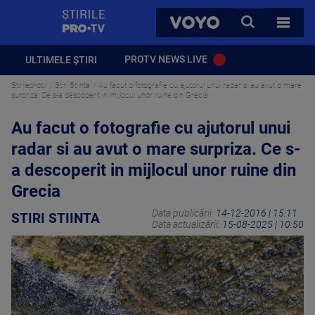
StirilePROTV
CAUTA
VOYO
TOATE 
PROTV NEWS LIVE
ULTIMELE ȘTIRI
Stirileprotv
Stiri Stiinta
Au facut o fotografie cu ajutorul unui radar si au avut o mare
surpriza. Ce s-a descoperit in mijlocul unor ruine din Grecia
Au facut o fotografie cu ajutorul unui
radar si au avut o mare surpriza. Ce s-
a descoperit in mijlocul unor ruine din
Grecia
Data publicării:
14-12-2016 | 15:11
STIRI STIINTA
Data actualizării:
15-08-2025 | 10:50