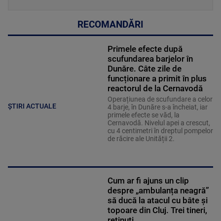
RECOMANDĂRI
Primele efecte după
scufundarea barjelor în
Dunăre. Câte zile de
funcționare a primit în plus
reactorul de la Cernavodă
Operațiunea de scufundare a celor
ȘTIRI ACTUALE
4 barje, în Dunăre s-a încheiat, iar
primele efecte se văd, la
Cernavodă. Nivelul apei a crescut,
cu 4 centimetri în dreptul pompelor
de răcire ale Unității 2.
Cum ar fi ajuns un clip
despre „ambulanța neagră”
să ducă la atacul cu bâte și
topoare din Cluj. Trei tineri,
reținuți