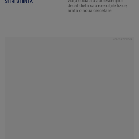
viața socială a adolescenților
STIRI STIINTA
decât dieta sau exercițiile fizice,
arată o nouă cercetare.