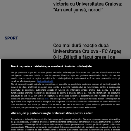
victoria cu Universitatea Craiova:
”Am avut șansă, noroc!”
SPORT
Cea mai dură reacție după
Universitatea Craiova - FC Argeș
0-1: „Băluță a făcut greșeli de
începători! Elisor încă este dator”
Nouă ne pasă ca datele tale personale să rămână confidențiale
Noi și partenerii noștri
201
stocăm și/sau accesăm informații pe dispozitivul dvs., precum identificatorii cookie
unici pentru prelucrarea datelor cu caracter personal. Puteți accepta sau gestiona alegerile dvs. făcând clic mai jos
sau în orice moment, pe pagina cu politica de confidențialitate. Aceste alegeri vor fi raportate partenerilor noștri și
nu vă vor afecta navigarea.
Mai multe detalii
Noi si partenerii nostri (retelele de socializare si agentiile de publicitate partenere, precum si furnizorii nostri de
SPORT
servicii de date analitice) prelucram date pentru a permite website-ului sa functioneze, pentru a personaliza
continutul si anunturile publicitare afisate in functie de interesele si/sau profilul dvs., pentru a va oferi
functionalitati aferente retelelor de socializare si pentru a analiza traficul pe website. Beneficiati de drepturile
prevazute de art. 15-22 din GDPR in legatura cu prelucrarea datelor cu caracter personal. Aceste drepturi pot fi
exercitate prin modalitatea indicata
aici
. Prin click pe “ACCEPT TOATE”, acceptati folosirea tuturor Tehnologiilor de
tip Cookie, care implica inclusiv acceptul dvs. cu privire la stocarea/accesarea informatiilor de catre Vendor-ii cu
care colaboram. Prin click pe “VREAU SA MODIFIC SETARILE INDIVIDUAL” puteti schimba preferintele in mod
individual, mai putin cele legate de cookie strict necesare pentru functionarea website-ului.
Atât noi, cât și partenerii noștri prelucrăm datele pentru a oferi:
Dezvoltarea și îmbunătățirea serviciilor. Măsurarea performanței reclamelor. Stocarea și/sau accesarea informațiilor
de pe un dispozitiv. Utilizarea profilurilor pentru selectarea conținutului personalizat. Crearea profilurilor de conținut
personalizat. Utilizarea profilurilor pentru selectarea publicității personalizate. Crearea profilurilor pentru publicitate
personalizată. Măsurarea performanței conținutului. Înțelegerea publicului prin statistici sau combinații de date din
surse diferite. Utilizarea de date limitate pentru a selecta publicitatea. Utilizarea datelor limitate pentru a selecta