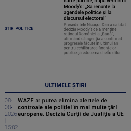
către partide, după verdictul
Moody's: „Să renunțe la
agendele politice şi la
discursul electoral”
Președintele Nicușor Dan a salutat
STIRI POLITICE
decizia Moody’s de a menține
ratingul României la „Baa3”,
afirmând că agenția a confirmat
progresele făcute în ultimul an
pentru echilibrarea finanțelor
publice și reducerea cheltuielilor.
ULTIMELE ȘTIRI
08-
WAZE ar putea elimina alertele de
08-
controale ale poliției în mai multe țări
2026
europene. Decizia Curții de Justiție a UE
|
15:02