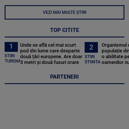
VEZI MAI MULTE ȘTIRI
TOP CITITE
Unde se află cel mai scurt
Organismul 
1
2
pod din lume care desparte
populație di
STIRI
două țări europene. Are doar
o abilitate p
STIRI
TURISM
3 metri și două fusuri orare
oamenilor nu
STIINTA
PARTENERI