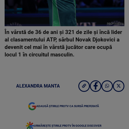
PROFIMEDIA
În vârstă de 36 de ani şi 321 de zile şi încă lider
al clasamentului ATP, sârbul Novak Djokovici a
devenit cel mai în vârstă jucător care ocupă
locul 1 în circuitul masculin.
ALEXANDRA MANTA
ADAUGĂ ȘTIRILE PROTV CA SURSĂ PREFERATĂ
URMĂREȘTE ȘTIRILE PROTV ÎN GOOGLE DISCOVER