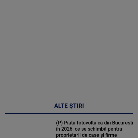
2026
MAI
MULTE
DETALII
02:32:45
ALTE ȘTIRI
(P) Piața fotovoltaică din București
în 2026: ce se schimbă pentru
proprietarii de case și firme