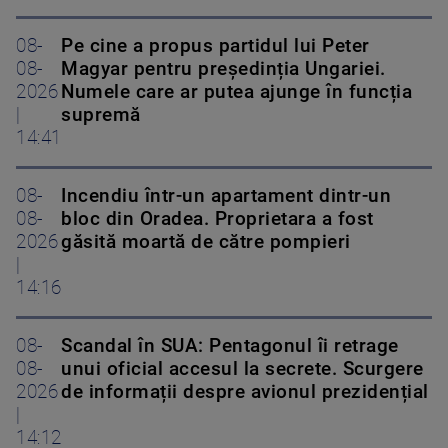
08-
Pe cine a propus partidul lui Peter
08-
Magyar pentru președinția Ungariei.
2026
Numele care ar putea ajunge în funcția
|
supremă
14:41
08-
Incendiu într-un apartament dintr-un
08-
bloc din Oradea. Proprietara a fost
2026
găsită moartă de către pompieri
|
14:16
08-
Scandal în SUA: Pentagonul îi retrage
08-
unui oficial accesul la secrete. Scurgere
2026
de informații despre avionul prezidențial
|
14:12