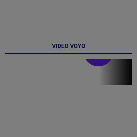
VIDEO VOYO
Stirile PRO TV
Stirile PRO
TV # 07.00 -
08 August