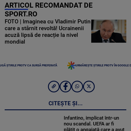
ARTICOL RECOMANDAT DE
SPORT.RO
FOTO | Imaginea cu Vladimir Putin
care a stârnit revoltă! Ucrainenii
acuză lipsă de reacție la nivel
mondial
UGĂ ȘTIRILE PROTV CA SURSĂ PREFERATĂ
URMĂREȘTE ȘTIRILE PROTV ÎN GOOGLE 
CITEȘTE ȘI...
Infantino, implicat într-un
nou scandal. UEFA ar fi
plătit o angajată care a avut