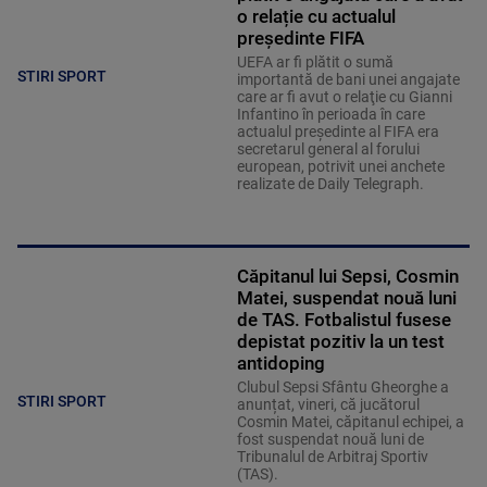
o relație cu actualul
președinte FIFA
UEFA ar fi plătit o sumă
STIRI SPORT
importantă de bani unei angajate
care ar fi avut o relaţie cu Gianni
Infantino în perioada în care
actualul preşedinte al FIFA era
secretarul general al forului
european, potrivit unei anchete
realizate de Daily Telegraph.
Căpitanul lui Sepsi, Cosmin
Matei, suspendat nouă luni
de TAS. Fotbalistul fusese
depistat pozitiv la un test
antidoping
Clubul Sepsi Sfântu Gheorghe a
STIRI SPORT
anunțat, vineri, că jucătorul
Cosmin Matei, căpitanul echipei, a
fost suspendat nouă luni de
Tribunalul de Arbitraj Sportiv
(TAS).