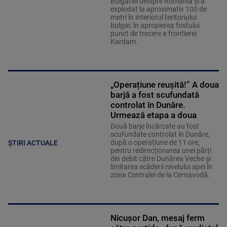
Bulgariei dinspre România și a
explodat la aproximativ 100 de
metri în interiorul teritoriului
bulgar, în apropierea fostului
punct de trecere a frontierei
Kardam.
„Operațiune reușită!” A doua
barjă a fost scufundată
controlat în Dunăre.
Urmează etapa a doua
Două barje încărcate au fost
scufundate controlat în Dunăre,
după o operațiune de 11 ore,
ȘTIRI ACTUALE
pentru redirecționarea unei părți
din debit către Dunărea Veche și
limitarea scăderii nivelului apei în
zona Centralei de la Cernavodă.
Nicușor Dan, mesaj ferm