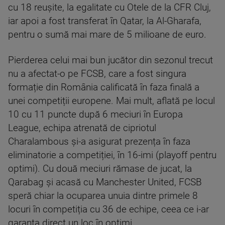
cu 18 reușite, la egalitate cu Otele de la CFR Cluj,
iar apoi a fost transferat în Qatar, la Al-Gharafa,
pentru o sumă mai mare de 5 milioane de euro.
Pierderea celui mai bun jucător din sezonul trecut
nu a afectat-o pe FCSB, care a fost singura
formație din România calificată în faza finală a
unei competiții europene. Mai mult, aflată pe locul
10 cu 11 puncte după 6 meciuri în Europa
League, echipa atrenată de cipriotul
Charalambous și-a asigurat prezența în faza
eliminatorie a competiției, în 16-imi (playoff pentru
optimi). Cu două meciuri rămase de jucat, la
Qarabag și acasă cu Manchester United, FCSB
speră chiar la ocuparea unuia dintre primele 8
locuri în competiția cu 36 de echipe, ceea ce i-ar
garanta direct un loc în optimi.