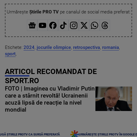
Urmărește
Știrile PRO TV
pe canalul de social media preferat:
Etichete:
2024
,
jocurile olimpice
,
retrospectiva
,
romania
,
sport
,
ARTICOL RECOMANDAT DE
SPORT.RO
FOTO | Imaginea cu Vladimir Putin
care a stârnit revoltă! Ucrainenii
acuză lipsă de reacție la nivel
mondial
UGĂ ȘTIRILE PROTV CA SURSĂ PREFERATĂ
URMĂREȘTE ȘTIRILE PROTV ÎN GOOGLE 