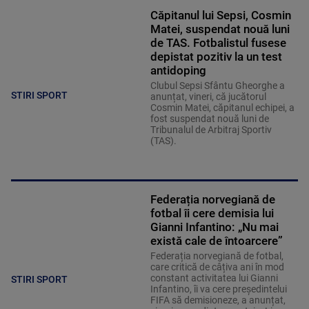
Căpitanul lui Sepsi, Cosmin
Matei, suspendat nouă luni
de TAS. Fotbalistul fusese
depistat pozitiv la un test
antidoping
Clubul Sepsi Sfântu Gheorghe a
STIRI SPORT
anunțat, vineri, că jucătorul
Cosmin Matei, căpitanul echipei, a
fost suspendat nouă luni de
Tribunalul de Arbitraj Sportiv
(TAS).
Federația norvegiană de
fotbal îi cere demisia lui
Gianni Infantino: „Nu mai
există cale de întoarcere”
Federația norvegiană de fotbal,
care critică de câțiva ani în mod
constant activitatea lui Gianni
STIRI SPORT
Infantino, îi va cere președintelui
FIFA să demisioneze, a anunțat,