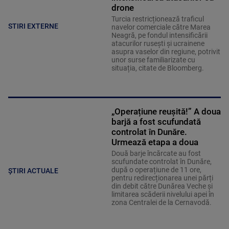
drone
Turcia restricționează traficul
STIRI EXTERNE
navelor comerciale către Marea
Neagră, pe fondul intensificării
atacurilor rusești și ucrainene
asupra vaselor din regiune, potrivit
unor surse familiarizate cu
situația, citate de Bloomberg.
„Operațiune reușită!” A doua
barjă a fost scufundată
controlat în Dunăre.
Urmează etapa a doua
Două barje încărcate au fost
scufundate controlat în Dunăre,
după o operațiune de 11 ore,
ȘTIRI ACTUALE
pentru redirecționarea unei părți
din debit către Dunărea Veche și
limitarea scăderii nivelului apei în
zona Centralei de la Cernavodă.