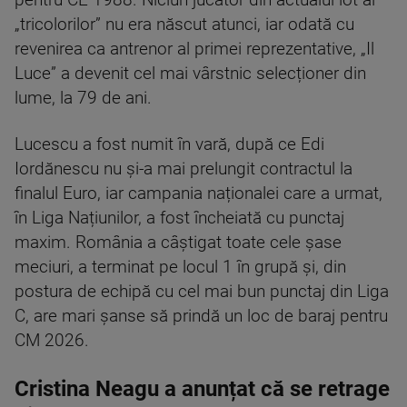
pentru CE 1988. Niciun jucător din actualul lot al
„tricolorilor” nu era născut atunci, iar odată cu
revenirea ca antrenor al primei reprezentative, „Il
Luce” a devenit cel mai vârstnic selecționer din
lume, la 79 de ani.
Lucescu a fost numit în vară, după ce Edi
Iordănescu nu și-a mai prelungit contractul la
finalul Euro, iar campania naționalei care a urmat,
în Liga Națiunilor, a fost încheiată cu punctaj
maxim. România a câștigat toate cele șase
meciuri, a terminat pe locul 1 în grupă și, din
postura de echipă cu cel mai bun punctaj din Liga
C, are mari șanse să prindă un loc de baraj pentru
CM 2026.
Cristina Neagu a anunțat că se retrage