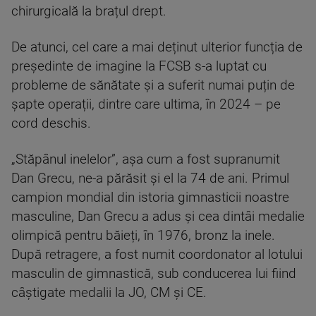
chirurgicală la brațul drept.
De atunci, cel care a mai deținut ulterior funcția de
președinte de imagine la FCSB s-a luptat cu
probleme de sănătate și a suferit numai puțin de
șapte operații, dintre care ultima, în 2024 – pe
cord deschis.
„Stăpânul inelelor”, așa cum a fost supranumit
Dan Grecu, ne-a părăsit și el la 74 de ani. Primul
campion mondial din istoria gimnasticii noastre
masculine, Dan Grecu a adus și cea dintâi medalie
olimpică pentru băieți, în 1976, bronz la inele.
După retragere, a fost numit coordonator al lotului
masculin de gimnastică, sub conducerea lui fiind
câștigate medalii la JO, CM și CE.