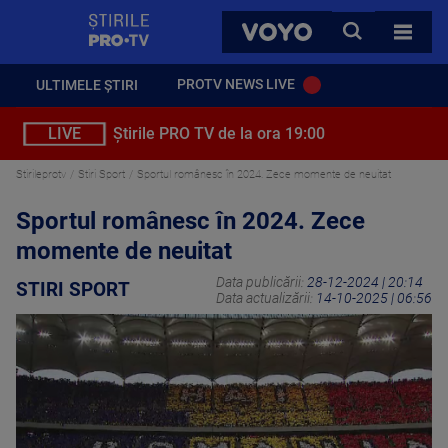
StirilePROTV
CAUTA
VOYO
TOATE 
PROTV NEWS LIVE
ULTIMELE ȘTIRI
LIVE
Știrile PRO TV de la ora 19:00
Stirileprotv
Stiri Sport
Sportul românesc în 2024. Zece momente de neuitat
Sportul românesc în 2024. Zece
momente de neuitat
Data publicării:
28-12-2024 | 20:14
STIRI SPORT
Data actualizării:
14-10-2025 | 06:56