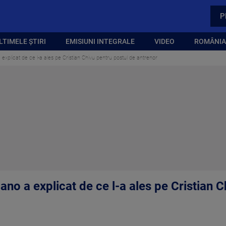
P
LTIMELE ȘTIRI
EMISIUNI INTEGRALE
VIDEO
ROMÂNIA,
a explicat de ce l-a ales pe Cristian Chivu pentru postul de antrenor
lano a explicat de ce l-a ales pe Cristian 