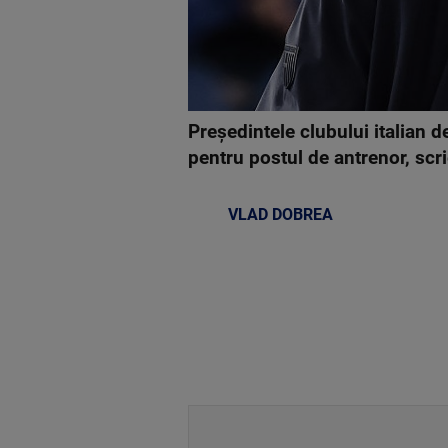
Preşedintele clubului italian d
pentru postul de antrenor, sc
VLAD DOBREA