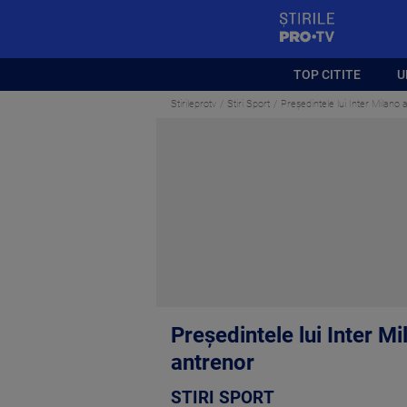
StirilePROTV
TOP CITITE
U
Stirileprotv
Stiri Sport
Preşedintele lui Inter Milano 
Preşedintele lui Inter Mi
antrenor
STIRI SPORT