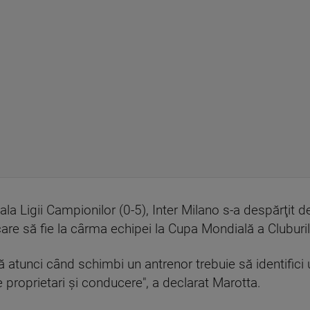
a Ligii Campionilor (0-5), Inter Milano s-a despărţit d
care să fie la cârma echipei la Cupa Mondială a Cluburil
ă atunci când schimbi un antrenor trebuie să identifici un 
e proprietari şi conducere", a declarat Marotta.