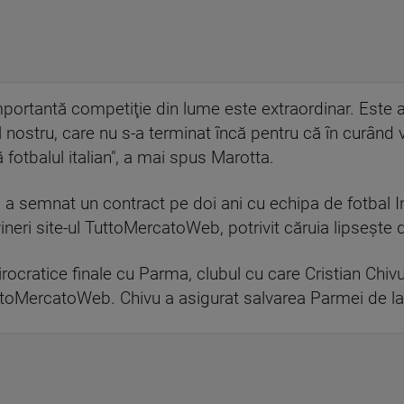
mportantă competiţie din lume este extraordinar. Este 
l nostru, care nu s-a terminat încă pentru că în curând
 fotbalul italian", a mai spus Marotta.
 a semnat un contract pe doi ani cu echipa de fotbal 
vineri site-ul TuttoMercatoWeb, potrivit căruia lipseşte d
rocratice finale cu Parma, clubul cu care Cristian Chiv
ttoMercatoWeb. Chivu a asigurat salvarea Parmei de la