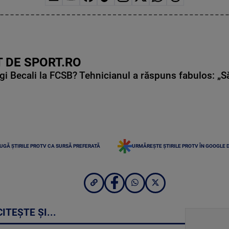
 DE SPORT.RO
gi Becali la FCSB? Tehnicianul a răspuns fabulos: „S
UGĂ ȘTIRILE PROTV CA SURSĂ PREFERATĂ
URMĂREȘTE ȘTIRILE PROTV ÎN GOOGLE 
CITEȘTE ȘI...