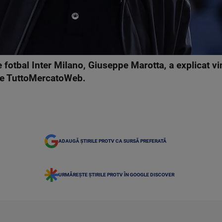
e fotbal Inter Milano, Giuseppe Marotta, a explicat vi
rie TuttoMercatoWeb.
ADAUGĂ ȘTIRILE PROTV CA SURSĂ PREFERATĂ
URMĂREȘTE ȘTIRILE PROTV ÎN GOOGLE DISCOVER