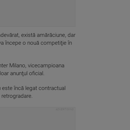
adevărat, există amărăciune, dar
 va începe o nouă competiţie în
Inter Milano, vicecampioana
oar anunţul oficial.
u este încă legat contractual
 retrogradare.