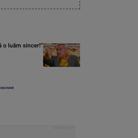
ă o luăm sincer!”
DISCOVER