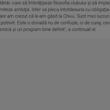
or tânăr, care să îmbrăţişeze filosofia clubului şi să im
 limiteze ambiţia. Inter va pleca întotdeauna cu obligaţi
are am crezut că le-am găsit la Chivu. Sunt mici lucruri
 potrivit. Este o dovadă nu de confuzie, ci de curaj, ce
nică şi un program bine definit", a continuat el.