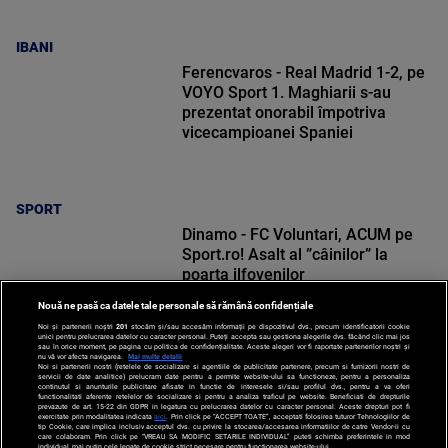
IBANI
Ferencvaros - Real Madrid 1-2, pe
VOYO Sport 1. Maghiarii s-au
prezentat onorabil împotriva
vicecampioanei Spaniei
SPORT
Dinamo - FC Voluntari, ACUM pe
Sport.ro! Asalt al ”câinilor” la
poarta ilfovenilor
Nouă ne pasă ca datele tale personale să rămână confidențiale
Noi și partenerii noștri
201
stocăm și/sau accesăm informații pe dispozitivul dvs., precum identificatorii cookie
unici pentru prelucrarea datelor cu caracter personal. Puteți accepta sau gestiona alegerile dvs. făcând clic mai jos
sau în orice moment, pe pagina cu politica de confidențialitate. Aceste alegeri vor fi raportate partenerilor noștri și
nu vă vor afecta navigarea.
Mai multe detalii
Noi si partenerii nostri (retelele de socializare si agentiile de publicitate partenere, precum si furnizorii nostri de
SPORT
servicii de date analitice) prelucram date pentru a permite website-ului sa functioneze, pentru a personaliza
continutul si anunturile publicitare afisate in functie de interesele si/sau profilul dvs., pentru a va oferi
functionalitati aferente retelelor de socializare si pentru a analiza traficul pe website. Beneficiati de drepturile
prevazute de art. 15-22 din GDPR in legatura cu prelucrarea datelor cu caracter personal. Aceste drepturi pot fi
exercitate prin modalitatea indicata
aici
. Prin click pe “ACCEPT TOATE”, acceptati folosirea tuturor Tehnologiilor de
tip Cookie, care implica inclusiv acceptul dvs. cu privire la stocarea/accesarea informatiilor de catre Vendor-ii cu
care colaboram. Prin click pe “VREAU SA MODIFIC SETARILE INDIVIDUAL” puteti schimba preferintele in mod
individual, mai putin cele legate de cookie strict necesare pentru functionarea website-ului.