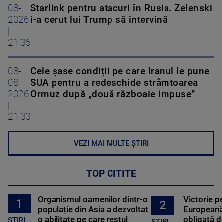
08-
Starlink pentru atacuri în Rusia. Zelenski
2026
i-a cerut lui Trump să intervină
|
21:36
08-
Cele șase condiții pe care Iranul le pune
08-
SUA pentru a redeschide strâmtoarea
2026
Ormuz după „două războaie impuse”
|
21:33
VEZI MAI MULTE ȘTIRI
TOP CITITE
Organismul oamenilor dintr-o
Victorie p
1
2
populație din Asia a dezvoltat
Europeană
o abilitate pe care restul
obligată d
STIRI
ȘTIRI