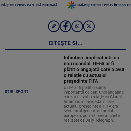
UGĂ ȘTIRILE PROTV CA SURSĂ PREFERATĂ
URMĂREȘTE ȘTIRILE PROTV ÎN GOOGLE 
CITEȘTE ȘI...
Infantino, implicat într-un
nou scandal. UEFA ar fi
plătit o angajată care a avut
o relație cu actualul
președinte FIFA
UEFA ar fi plătit o sumă
STIRI SPORT
importantă de bani unei angajate
care ar fi avut o relaţie cu Gianni
Infantino în perioada în care
actualul preşedinte al FIFA era
secretarul general al forului
european, potrivit unei anchete
realizate de Daily Telegraph.