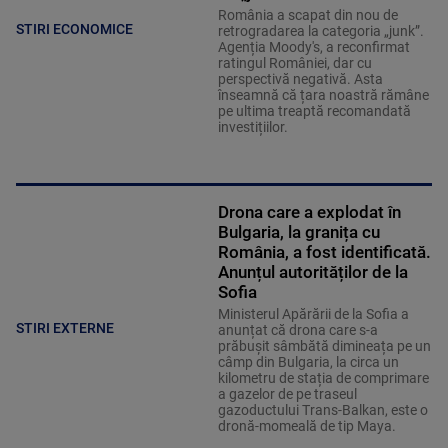
România a scapat din nou de
STIRI ECONOMICE
retrogradarea la categoria „junk”.
Agenția Moody's, a reconfirmat
ratingul României, dar cu
perspectivă negativă. Asta
înseamnă că țara noastră rămâne
pe ultima treaptă recomandată
investițiilor.
Drona care a explodat în
Bulgaria, la granița cu
România, a fost identificată.
Anunțul autorităților de la
Sofia
Ministerul Apărării de la Sofia a
STIRI EXTERNE
anunțat că drona care s-a
prăbușit sâmbătă dimineața pe un
câmp din Bulgaria, la circa un
kilometru de stația de comprimare
a gazelor de pe traseul
gazoductului Trans-Balkan, este o
dronă-momeală de tip Maya.