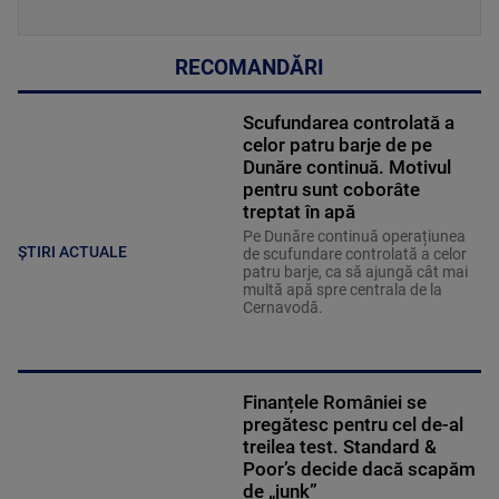
RECOMANDĂRI
Scufundarea controlată a
celor patru barje de pe
Dunăre continuă. Motivul
pentru sunt coborâte
treptat în apă
Pe Dunăre continuă operațiunea
ȘTIRI ACTUALE
de scufundare controlată a celor
patru barje, ca să ajungă cât mai
multă apă spre centrala de la
Cernavodă.
Finanțele României se
pregătesc pentru cel de-al
treilea test. Standard &
Poor’s decide dacă scapăm
de „junk”