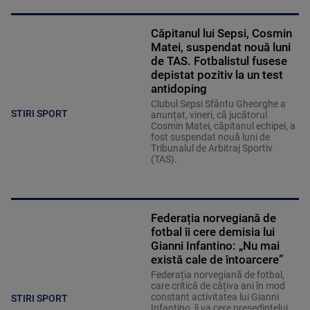
Căpitanul lui Sepsi, Cosmin
Matei, suspendat nouă luni
de TAS. Fotbalistul fusese
depistat pozitiv la un test
antidoping
Clubul Sepsi Sfântu Gheorghe a
STIRI SPORT
anunțat, vineri, că jucătorul
Cosmin Matei, căpitanul echipei, a
fost suspendat nouă luni de
Tribunalul de Arbitraj Sportiv
(TAS).
Federația norvegiană de
fotbal îi cere demisia lui
Gianni Infantino: „Nu mai
există cale de întoarcere”
Federația norvegiană de fotbal,
care critică de câțiva ani în mod
constant activitatea lui Gianni
STIRI SPORT
Infantino, îi va cere președintelui