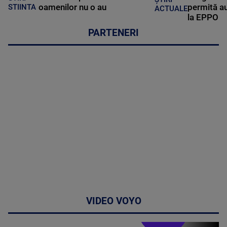
oamenilor nu o au
permită au
STIINTA
ACTUALE
la EPPO
PARTENERI
VIDEO VOYO