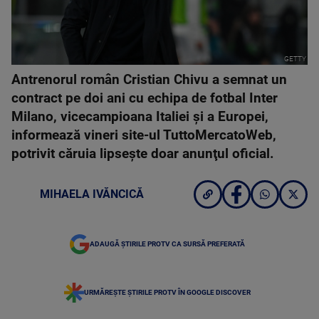
GETTY
Antrenorul român Cristian Chivu a semnat un
contract pe doi ani cu echipa de fotbal Inter
Milano, vicecampioana Italiei şi a Europei,
informează vineri site-ul TuttoMercatoWeb,
potrivit căruia lipseşte doar anunţul oficial.
MIHAELA IVĂNCICĂ
ADAUGĂ ȘTIRILE PROTV CA SURSĂ PREFERATĂ
URMĂREȘTE ȘTIRILE PROTV ÎN GOOGLE DISCOVER