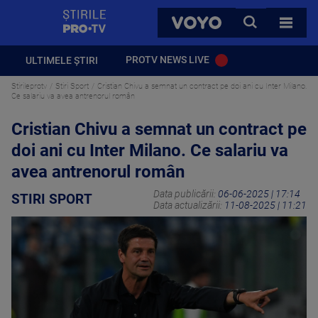
StirilePROTV
CAUTA
VOYO
TOATE 
PROTV NEWS LIVE
ULTIMELE ȘTIRI
Stirileprotv
Stiri Sport
Cristian Chivu a semnat un contract pe doi ani cu Inter Milano.
Ce salariu va avea antrenorul român
Cristian Chivu a semnat un contract pe
doi ani cu Inter Milano. Ce salariu va
avea antrenorul român
Data publicării:
06-06-2025 | 17:14
STIRI SPORT
Data actualizării:
11-08-2025 | 11:21