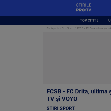
StirilePROTV
TOP CITITE
U
Stirileprotv
Stiri Sport
FCSB - FC Drita, ultima șans
FCSB - FC Drita, ultima
TV și VOYO
STIRI SPORT