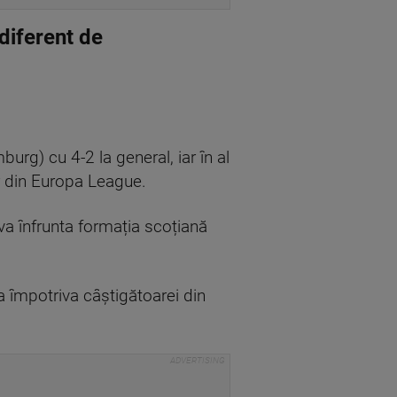
diferent de
rg) cu 4-2 la general, iar în al
ar din Europa League.
 va înfrunta formația scoțiană
a împotriva câștigătoarei din