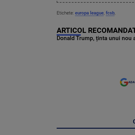
Etichete:
europa league
,
fcsb
,
ARTICOL RECOMANDAT
Donald Trump, ținta unui nou as
ADA