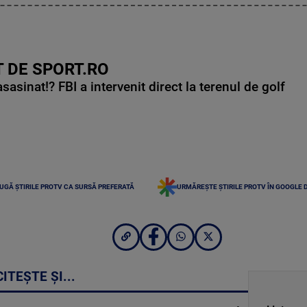
 DE SPORT.RO
asinat!? FBI a intervenit direct la terenul de golf
UGĂ ȘTIRILE PROTV CA SURSĂ PREFERATĂ
URMĂREȘTE ȘTIRILE PROTV ÎN GOOGLE 
CITEȘTE ȘI...