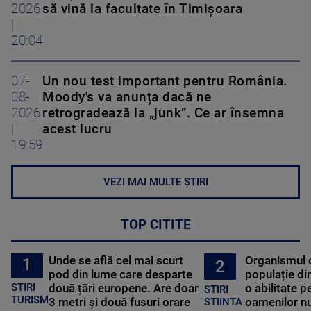
2026
să vină la facultate în Timișoara
|
20:04
07-
Un nou test important pentru România.
08-
Moody's va anunța dacă ne
2026
retrogradează la „junk”. Ce ar însemna
|
acest lucru
19:59
VEZI MAI MULTE ȘTIRI
TOP CITITE
Unde se află cel mai scurt
Organismul 
1
2
pod din lume care desparte
populație di
STIRI
două țări europene. Are doar
o abilitate p
STIRI
TURISM
3 metri și două fusuri orare
oamenilor nu
STIINTA