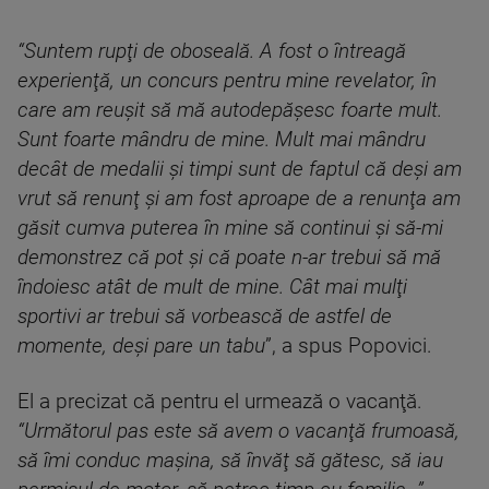
“Suntem rupţi de oboseală. A fost o întreagă
experienţă, un concurs pentru mine revelator, în
care am reuşit să mă autodepăşesc foarte mult.
Sunt foarte mândru de mine. Mult mai mândru
decât de medalii şi timpi sunt de faptul că deşi am
vrut să renunţ şi am fost aproape de a renunţa am
găsit cumva puterea în mine să continui şi să-mi
demonstrez că pot şi că poate n-ar trebui să mă
îndoiesc atât de mult de mine. Cât mai mulţi
sportivi ar trebui să vorbească de astfel de
momente, deşi pare un tabu
”, a spus Popovici.
El a precizat că pentru el urmează o vacanţă.
“Următorul pas este să avem o vacanţă frumoasă,
să îmi conduc maşina, să învăţ să gătesc, să iau