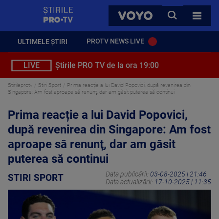
StirilePROTV
CAUTA
VOYO
TOATE 
PROTV NEWS LIVE
ULTIMELE ȘTIRI
LIVE
Știrile PRO TV de la ora 19:00
Stirileprotv
Stiri Sport
Prima reacție a lui David Popovici, după revenirea din
Singapore: Am fost aproape să renunţ, dar am găsit puterea să continui
Prima reacție a lui David Popovici,
după revenirea din Singapore: Am fost
aproape să renunţ, dar am găsit
puterea să continui
Data publicării:
03-08-2025 | 21:46
STIRI SPORT
Data actualizării:
17-10-2025 | 11:35