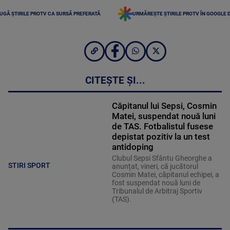
UGĂ ȘTIRILE PROTV CA SURSĂ PREFERATĂ
URMĂREȘTE ȘTIRILE PROTV ÎN GOOGLE 
CITEȘTE ȘI...
Căpitanul lui Sepsi, Cosmin
Matei, suspendat nouă luni
de TAS. Fotbalistul fusese
depistat pozitiv la un test
antidoping
Clubul Sepsi Sfântu Gheorghe a
STIRI SPORT
anunțat, vineri, că jucătorul
Cosmin Matei, căpitanul echipei, a
fost suspendat nouă luni de
Tribunalul de Arbitraj Sportiv
(TAS).