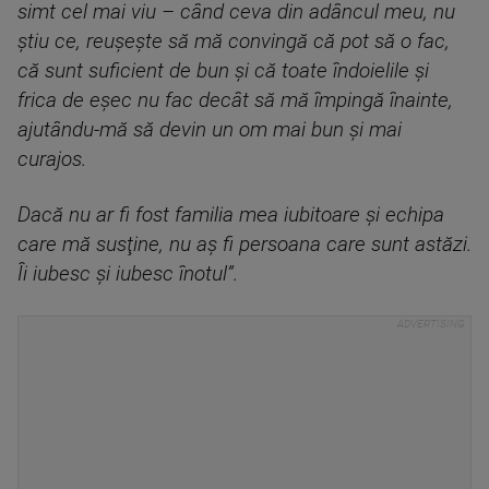
simt cel mai viu – când ceva din adâncul meu, nu
ştiu ce, reuşeşte să mă convingă că pot să o fac,
că sunt suficient de bun şi că toate îndoielile şi
frica de eşec nu fac decât să mă împingă înainte,
ajutându-mă să devin un om mai bun şi mai
curajos.
Dacă nu ar fi fost familia mea iubitoare şi echipa
care mă susţine, nu aş fi persoana care sunt astăzi.
Îi iubesc şi iubesc înotul”.