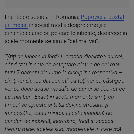
Înainte de sosirea în România,
Popovici a postat
un mesaj
în social media despre emoţiile
dinaintea curselor, pe care le iubeşte, deoarece în
acele momente se simte “cel mai viu”.
“Ştiţi ce iubesc la înot? E emoţia dinaintea cursei,
când stai în sala de aşteptare alături de cei mai
buni 7 oameni din lume la disciplina respectivă –
simţi tensiunea din aer, ştii că toţi vor să câştige...
vor să ducă acasă medalia de aur şi să dea tot ce
au mai bun. Exact în acele momente simţi că
timpul se opreşte şi totul devine stresant şi
înfricoşător, când mintea îţi este inundată de
gânduri de îndoială, încredere, frică şi succes.
Pentru mine, acelea sunt momentele în care mă