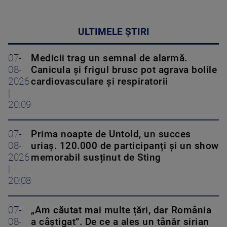
ULTIMELE ȘTIRI
07-
Medicii trag un semnal de alarmă.
08-
Canicula și frigul brusc pot agrava bolile
2026
cardiovasculare și respiratorii
|
20:09
07-
Prima noapte de Untold, un succes
08-
uriaș. 120.000 de participanți și un show
2026
memorabil susținut de Sting
|
20:08
07-
„Am căutat mai multe țări, dar România
08-
a câștigat”. De ce a ales un tânăr sirian