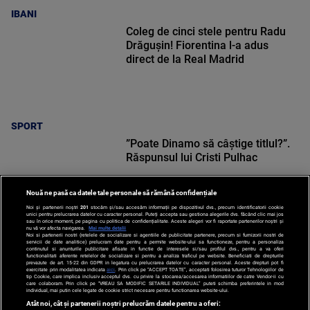
IBANI
Coleg de cinci stele pentru Radu
Drăgușin! Fiorentina l-a adus
direct de la Real Madrid
SPORT
”Poate Dinamo să câștige titlul?”.
Răspunsul lui Cristi Pulhac
Nouă ne pasă ca datele tale personale să rămână confidențiale
Noi și partenerii noștri
201
stocăm și/sau accesăm informații pe dispozitivul dvs., precum identificatorii cookie
unici pentru prelucrarea datelor cu caracter personal. Puteți accepta sau gestiona alegerile dvs. făcând clic mai jos
sau în orice moment, pe pagina cu politica de confidențialitate. Aceste alegeri vor fi raportate partenerilor noștri și
nu vă vor afecta navigarea.
Mai multe detalii
Noi si partenerii nostri (retelele de socializare si agentiile de publicitate partenere, precum si furnizorii nostri de
SPORT
servicii de date analitice) prelucram date pentru a permite website-ului sa functioneze, pentru a personaliza
continutul si anunturile publicitare afisate in functie de interesele si/sau profilul dvs., pentru a va oferi
functionalitati aferente retelelor de socializare si pentru a analiza traficul pe website. Beneficiati de drepturile
prevazute de art. 15-22 din GDPR in legatura cu prelucrarea datelor cu caracter personal. Aceste drepturi pot fi
exercitate prin modalitatea indicata
aici
. Prin click pe “ACCEPT TOATE”, acceptati folosirea tuturor Tehnologiilor de
tip Cookie, care implica inclusiv acceptul dvs. cu privire la stocarea/accesarea informatiilor de catre Vendor-ii cu
care colaboram. Prin click pe “VREAU SA MODIFIC SETARILE INDIVIDUAL” puteti schimba preferintele in mod
individual, mai putin cele legate de cookie strict necesare pentru functionarea website-ului.
Atât noi, cât și partenerii noștri prelucrăm datele pentru a oferi: