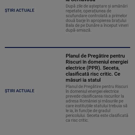
După zile de așteptare și amânări
ȘTIRI ACTUALE
repetate, operațiunea de
scufundare controlată a primelor
două barje în apropierea brațului
Bala de pe Dunăre a început vineri
după-amiază.
Planul de Pregătire pentru
Riscuri în domeniul energiei
electrice (PPR). Seceta,
clasificată risc critic. Ce
măsuri ia statul
Planul de Pregătire pentru Riscuri
ȘTIRI ACTUALE
în domeniul energiei electrice
prevede clasificarea riscurilor la
adresa României și măsurile pe
care instituțiile statului trebuia să
le ia, în funcție de gradul
pericolului. Seceta este clasificată
ca risc critic.