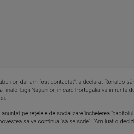
luburilor, dar am fost contactat", a declarat Ronaldo s
 finalei Ligii Naţiunilor, în care Portugalia va înfrunta
ei.
 anunţat pe reţelele de socializare încheierea "capitolu
 povestea sa va continua "să se scrie". "Am luat o decizi