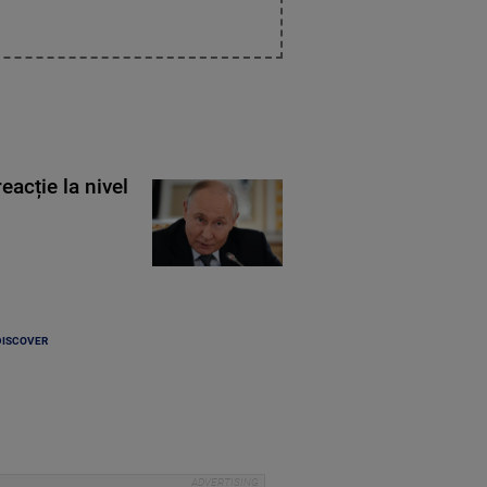
eacție la nivel
DISCOVER