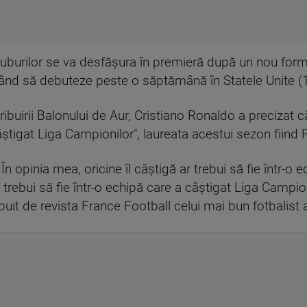
uburilor se va desfăşura în premieră după un nou form
ând să debuteze peste o săptămână în Statele Unite (14 
buirii Balonului de Aur, Cristiano Ronaldo a precizat că
âştigat Liga Campionilor", laureata acestui sezon fiind 
În opinia mea, oricine îl câştigă ar trebui să fie într-o e
 trebui să fie într-o echipă care a câştigat Liga Campio
ribuit de revista France Football celui mai bun fotbalist a