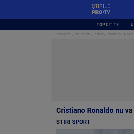
StirilePROTV
TOP CITITE
U
Stirileprotv
Stiri Sport
Cristiano Ronaldo nu va parti
Cristiano Ronaldo nu va 
STIRI SPORT