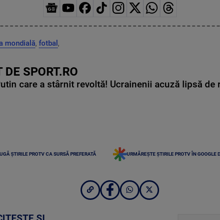
a mondială
,
fotbal
,
 DE SPORT.RO
in care a stârnit revoltă! Ucrainenii acuză lipsă de r
UGĂ ȘTIRILE PROTV CA SURSĂ PREFERATĂ
URMĂREȘTE ȘTIRILE PROTV ÎN GOOGLE 
CITEȘTE ȘI...