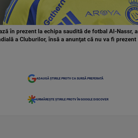
ă în prezent la echipa saudită de fotbal Al-Nassr, a 
ială a Cluburilor, însă a anunţat că nu va fi prezent
ADAUGĂ ȘTIRILE PROTV CA SURSĂ PREFERATĂ
URMĂREȘTE ȘTIRILE PROTV ÎN GOOGLE DISCOVER