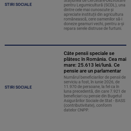
Stațiunea de Cercetare-Dezvoltare
STIRI SOCIALE
pentru Legumicultură (SCDL), una
dintre cele mai cunoscute și
apreciate instituții din agricultura
românească, cere oamenilor să-i
doneze geamuri vechi, pentru a-și
repara serele distruse de furtuni.
Câte pensii speciale se
plătesc în România. Cea mai
mare: 25.613 lei/lună. Ce
pensie are un parlamentar
Numărul beneficiarilor de pensii de
serviciu a fost, în iunie 2026, de
11.970 de persoane, la fel ca în
STIRI SOCIALE
luna precedentă, din care 7.921 de
beneficiari cu pensie din Bugetul
Asigurărilor Sociale de Stat - BASS
(contributivitate), conform
datelor CNPP.