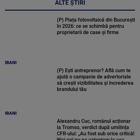
ALTE ȘTIRI
(P) Piața fotovoltaică din București
în 2026: ce se schimbă pentru
proprietarii de case și firme
IBANI
(P) Ești antreprenor? Află cum te
ajută o campanie de advertoriale
să crești vizibilitatea și încrederea
brandului tău
IBANI
Alexandru Cuc, românul acționar
la Tromso, verdict după umilința
CFR-ului: „Au fost sub orice critică!
Nici noi nu ne așteptam la așa