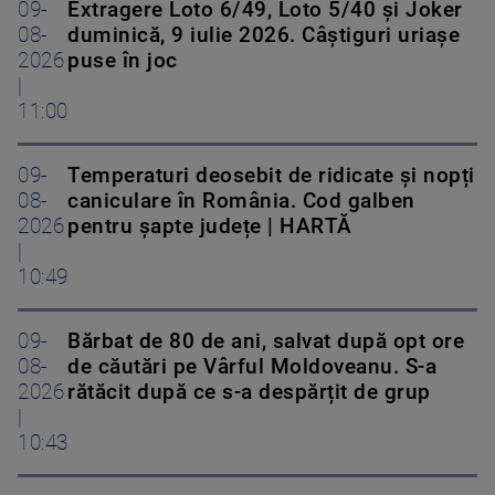
09-
Extragere Loto 6/49, Loto 5/40 și Joker
08-
duminică, 9 iulie 2026. Câștiguri uriașe
2026
puse în joc
|
11:00
09-
Temperaturi deosebit de ridicate și nopți
08-
caniculare în România. Cod galben
2026
pentru șapte județe | HARTĂ
|
10:49
09-
Bărbat de 80 de ani, salvat după opt ore
08-
de căutări pe Vârful Moldoveanu. S-a
2026
rătăcit după ce s-a despărțit de grup
|
10:43