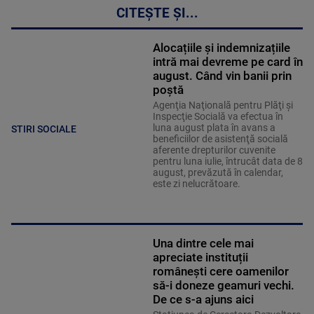
CITEȘTE ȘI...
Alocațiile și indemnizațiile
intră mai devreme pe card în
august. Când vin banii prin
poștă
Agenţia Naţională pentru Plăţi şi
Inspecţie Socială va efectua în
luna august plata în avans a
STIRI SOCIALE
beneficiilor de asistenţă socială
aferente drepturilor cuvenite
pentru luna iulie, întrucât data de 8
august, prevăzută în calendar,
este zi nelucrătoare.
Una dintre cele mai
apreciate instituții
românești cere oamenilor
să-i doneze geamuri vechi.
De ce s-a ajuns aici