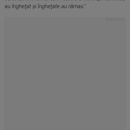
au îngheţat şi îngheţate au rămas.
"