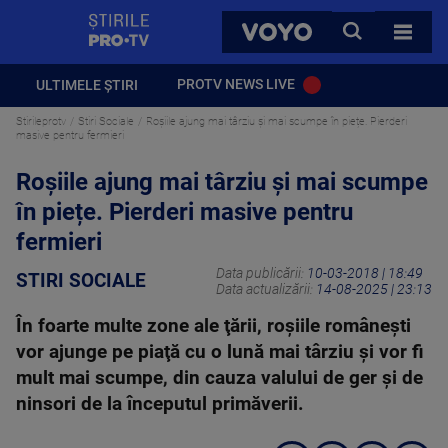
StirilePROTV
CAUTA
VOYO
TOATE 
PROTV NEWS LIVE
ULTIMELE ȘTIRI
Stirileprotv
Stiri Sociale
Roșiile ajung mai târziu și mai scumpe în piețe. Pierderi
masive pentru fermieri
Roșiile ajung mai târziu și mai scumpe
în piețe. Pierderi masive pentru
fermieri
Data publicării:
10-03-2018 | 18:49
STIRI SOCIALE
Data actualizării:
14-08-2025 | 23:13
În foarte multe zone ale ţării, roşiile româneşti
vor ajunge pe piaţă cu o lună mai târziu şi vor fi
mult mai scumpe, din cauza valului de ger şi de
ninsori de la începutul primăverii.