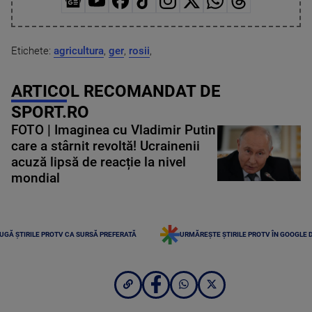
Etichete:
agricultura
,
ger
,
rosii
,
ARTICOL RECOMANDAT DE
SPORT.RO
FOTO | Imaginea cu Vladimir Putin
care a stârnit revoltă! Ucrainenii
acuză lipsă de reacție la nivel
mondial
UGĂ ȘTIRILE PROTV CA SURSĂ PREFERATĂ
URMĂREȘTE ȘTIRILE PROTV ÎN GOOGLE 