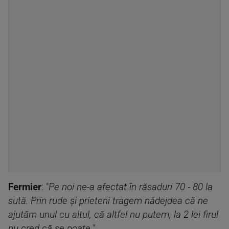
Fermier
: "
Pe noi ne-a afectat în răsaduri 70 - 80 la
sută. Prin rude şi prieteni tragem nădejdea că ne
ajutăm unul cu altul, că altfel nu putem, la 2 lei firul
nu cred că se poate.
"