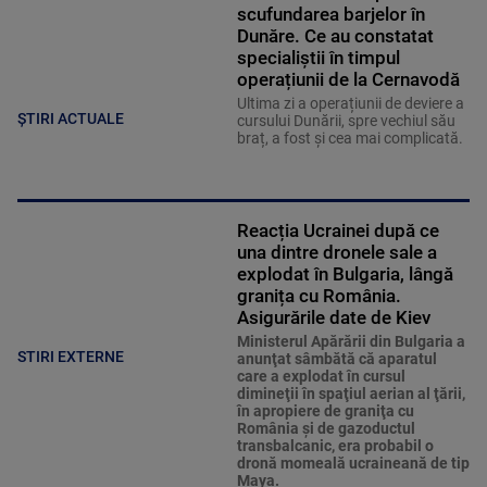
scufundarea barjelor în
Dunăre. Ce au constatat
specialiștii în timpul
operațiunii de la Cernavodă
Ultima zi a operațiunii de deviere a
ȘTIRI ACTUALE
cursului Dunării, spre vechiul său
braț, a fost și cea mai complicată.
Reacția Ucrainei după ce
una dintre dronele sale a
explodat în Bulgaria, lângă
granița cu România.
Asigurările date de Kiev
Ministerul Apărării din Bulgaria a
STIRI EXTERNE
anunţat sâmbătă că aparatul
care a explodat în cursul
dimineţii în spaţiul aerian al ţării,
în apropiere de graniţa cu
România şi de gazoductul
transbalcanic, era probabil o
dronă momeală ucraineană de tip
Maya.