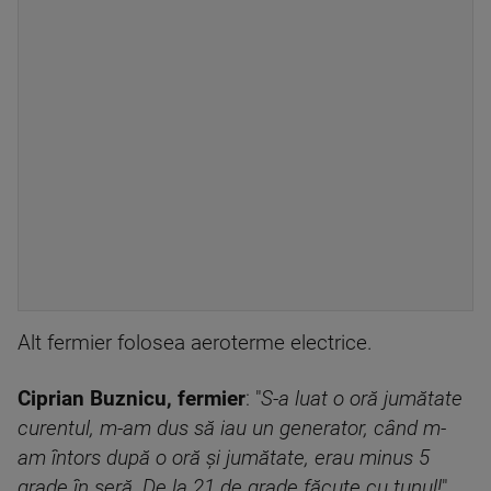
Alt fermier folosea aeroterme electrice.
Ciprian Buznicu, fermier
: "
S-a luat o oră jumătate
curentul, m-am dus să iau un generator, când m-
am întors după o oră şi jumătate, erau minus 5
grade în seră. De la 21 de grade făcute cu tunul!
"