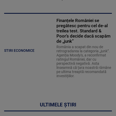
Finanțele României se
pregătesc pentru cel de-al
treilea test. Standard &
Poor’s decide dacă scapăm
de „junk”
România a scapat din nou de
STIRI ECONOMICE
retrogradarea la categoria „junk”.
Agenția Moody's, a reconfirmat
ratingul României, dar cu
perspectivă negativă. Asta
înseamnă că țara noastră rămâne
pe ultima treaptă recomandată
investițiilor.
ULTIMELE ȘTIRI