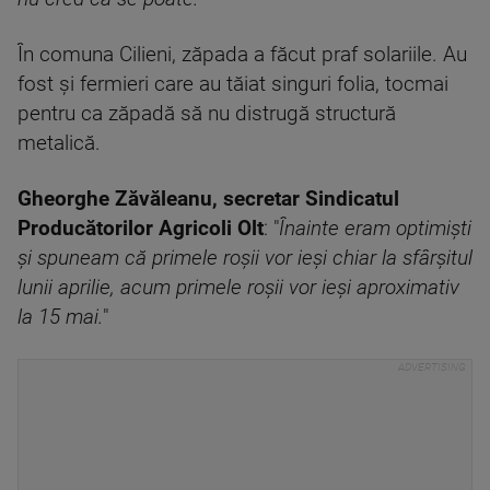
În comuna Cilieni, zăpada a făcut praf solariile. Au
fost şi fermieri care au tăiat singuri folia, tocmai
pentru ca zăpadă să nu distrugă structură
metalică.
Gheorghe Zăvăleanu, secretar Sindicatul
Producătorilor Agricoli Olt
: "
Înainte eram optimişti
şi spuneam că primele roşii vor ieşi chiar la sfârşitul
lunii aprilie, acum primele roşii vor ieşi aproximativ
la 15 mai.
"