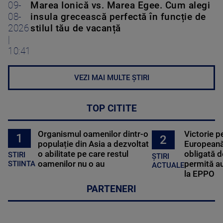
09-
Marea Ionică vs. Marea Egee. Cum alegi
08-
insula grecească perfectă în funcție de
2026
stilul tău de vacanță
|
10:41
VEZI MAI MULTE ȘTIRI
TOP CITITE
Organismul oamenilor dintr-o
Victorie p
1
2
populație din Asia a dezvoltat
Europeană
o abilitate pe care restul
obligată d
STIRI
ȘTIRI
oamenilor nu o au
permită au
STIINTA
ACTUALE
la EPPO
PARTENERI