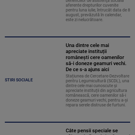
beneficiilor de asistenţă socială
aferente drepturilor cuvenite
pentru luna iulie, întrucât data de 8
august, prevăzută în calendar,
este zi nelucrătoare.
Una dintre cele mai
apreciate instituții
românești cere oamenilor
să-i doneze geamuri vechi.
De ce s-a ajuns aici
Stațiunea de Cercetare-Dezvoltare
STIRI SOCIALE
pentru Legumicultură (SCDL), una
dintre cele mai cunoscute și
apreciate instituții din agricultura
românească, cere oamenilor să-i
doneze geamuri vechi, pentru a-și
repara serele distruse de furtuni.
Câte pensii speciale se