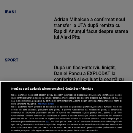
IBANI
Adrian Mihalcea a confirmat noul
transfer la UTA după remiza cu
Rapid! Anunțul făcut despre starea
lui Alexi Pitu
SPORT
După un flash-interviu liniștit,
Daniel Pancu a EXPLODAT la
conferință și s-a luat la ceartă cu
oamenii în sală: ”Gata, nu mai
Nouă ne pasă ca datele tale personale să rămână confidențiale
strigați”
Noi și partenerii noștri
201
stocăm și/sau accesăm informații pe dispozitivul dvs., precum identificatorii cookie
unici pentru prelucrarea datelor cu caracter personal. Puteți accepta sau gestiona alegerile dvs. făcând clic mai jos
sau în orice moment, pe pagina cu politica de confidențialitate. Aceste alegeri vor fi raportate partenerilor noștri și
nu vă vor afecta navigarea.
Mai multe detalii
Noi si partenerii nostri (retelele de socializare si agentiile de publicitate partenere, precum si furnizorii nostri de
SPORT
servicii de date analitice) prelucram date pentru a permite website-ului sa functioneze, pentru a personaliza
continutul si anunturile publicitare afisate in functie de interesele si/sau profilul dvs., pentru a va oferi
functionalitati aferente retelelor de socializare si pentru a analiza traficul pe website. Beneficiati de drepturile
prevazute de art. 15-22 din GDPR in legatura cu prelucrarea datelor cu caracter personal. Aceste drepturi pot fi
exercitate prin modalitatea indicata
aici
. Prin click pe “ACCEPT TOATE”, acceptati folosirea tuturor Tehnologiilor de
tip Cookie, care implica inclusiv acceptul dvs. cu privire la stocarea/accesarea informatiilor de catre Vendor-ii cu
care colaboram. Prin click pe “VREAU SA MODIFIC SETARILE INDIVIDUAL” puteti schimba preferintele in mod
individual, mai putin cele legate de cookie strict necesare pentru functionarea website-ului.