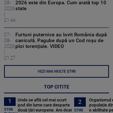
08-
2026 este din Europa. Cum arată top 10
2026
state
|
21:44
07-
Furtuni puternice au lovit România după
08-
caniculă. Pagube după un Cod roşu de
2026
ploi torenţiale. VIDEO
|
21:27
VEZI MAI MULTE ȘTIRI
TOP CITITE
Unde se află cel mai scurt
Organismul 
1
2
pod din lume care desparte
populație di
STIRI
două țări europene. Are doar
o abilitate p
STIRI