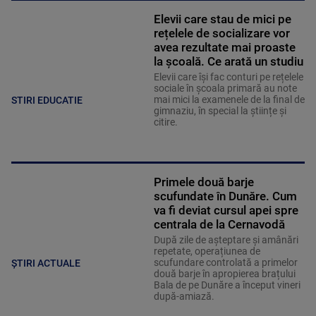
Elevii care stau de mici pe
rețelele de socializare vor
avea rezultate mai proaste
la școală. Ce arată un studiu
Elevii care îşi fac conturi pe rețelele
sociale în școala primară au note
mai mici la examenele de la final de
STIRI EDUCATIE
gimnaziu, în special la științe și
citire.
Primele două barje
scufundate în Dunăre. Cum
va fi deviat cursul apei spre
centrala de la Cernavodă
După zile de așteptare și amânări
repetate, operațiunea de
scufundare controlată a primelor
ȘTIRI ACTUALE
două barje în apropierea brațului
Bala de pe Dunăre a început vineri
după-amiază.