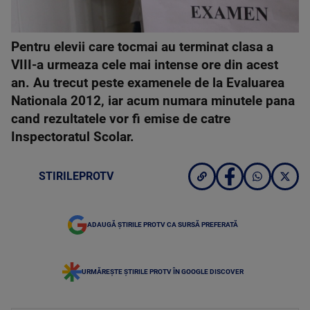
Pentru elevii care tocmai au terminat clasa a
VIII-a urmeaza cele mai intense ore din acest
an. Au trecut peste examenele de la Evaluarea
Nationala 2012, iar acum numara minutele pana
cand rezultatele vor fi emise de catre
Inspectoratul Scolar.
STIRILEPROTV
ADAUGĂ ȘTIRILE PROTV CA SURSĂ PREFERATĂ
URMĂREȘTE ȘTIRILE PROTV ÎN GOOGLE DISCOVER