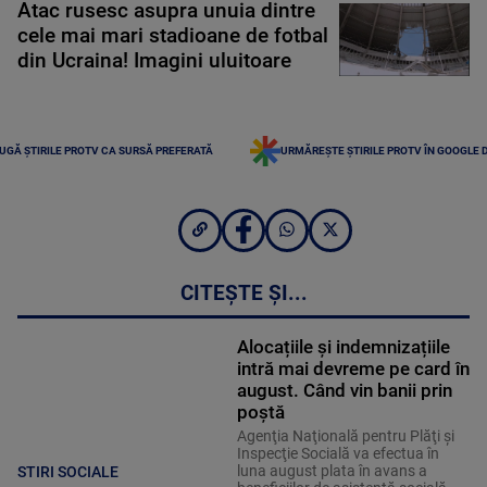
Atac rusesc asupra unuia dintre
cele mai mari stadioane de fotbal
din Ucraina! Imagini uluitoare
UGĂ ȘTIRILE PROTV CA SURSĂ PREFERATĂ
URMĂREȘTE ȘTIRILE PROTV ÎN GOOGLE 
CITEȘTE ȘI...
Alocațiile și indemnizațiile
intră mai devreme pe card în
august. Când vin banii prin
poștă
Agenţia Naţională pentru Plăţi şi
Inspecţie Socială va efectua în
luna august plata în avans a
STIRI SOCIALE