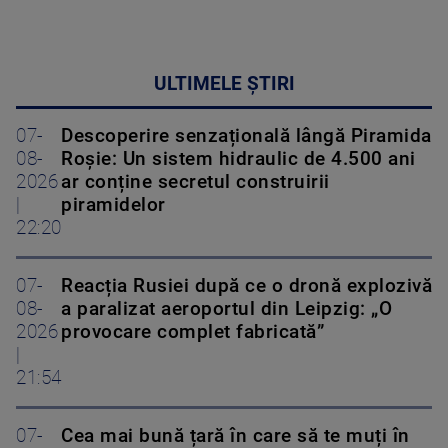
ULTIMELE ȘTIRI
07-
Descoperire senzațională lângă Piramida
08-
Roșie: Un sistem hidraulic de 4.500 ani
2026
ar conține secretul construirii
|
piramidelor
22:20
07-
Reacția Rusiei după ce o dronă explozivă
08-
a paralizat aeroportul din Leipzig: „O
2026
provocare complet fabricată”
|
21:54
07-
Cea mai bună țară în care să te muți în