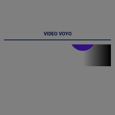
VIDEO VOYO
Stirile PRO TV
Stirile PRO
TV # 19.00 -
07 August
2026