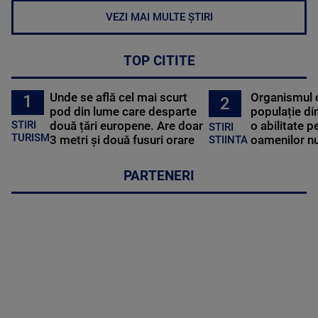
VEZI MAI MULTE ȘTIRI
TOP CITITE
Unde se află cel mai scurt
Organismul 
1
2
pod din lume care desparte
populație di
STIRI
două țări europene. Are doar
o abilitate p
STIRI
TURISM
3 metri și două fusuri orare
oamenilor nu
STIINTA
PARTENERI