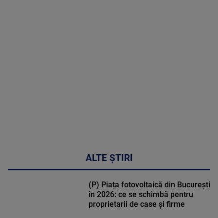
MAI
MULTE
DETALII
48:24
ALTE ȘTIRI
(P) Piața fotovoltaică din București
în 2026: ce se schimbă pentru
proprietarii de case și firme