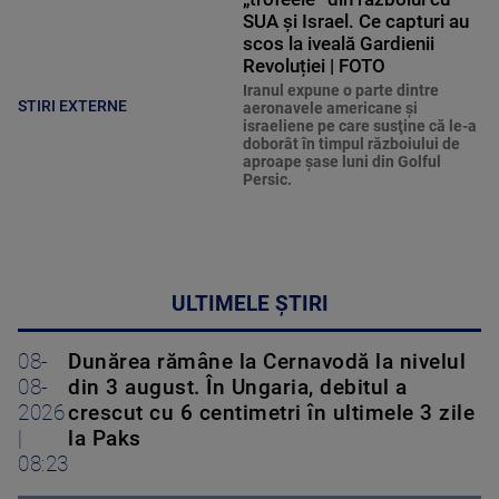
SUA și Israel. Ce capturi au
scos la iveală Gardienii
Revoluției | FOTO
Iranul expune o parte dintre
STIRI EXTERNE
aeronavele americane şi
israeliene pe care susţine că le-a
doborât în timpul războiului de
aproape şase luni din Golful
Persic.
ULTIMELE ȘTIRI
08-
Dunărea rămâne la Cernavodă la nivelul
08-
din 3 august. În Ungaria, debitul a
2026
crescut cu 6 centimetri în ultimele 3 zile
|
la Paks
08:23