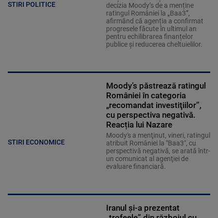
STIRI POLITICE
decizia Moody’s de a menține
ratingul României la „Baa3”,
afirmând că agenția a confirmat
progresele făcute în ultimul an
pentru echilibrarea finanțelor
publice și reducerea cheltuielilor.
Moody’s păstrează ratingul
României în categoria
„recomandat investiţiilor”,
cu perspectiva negativă.
Reacția lui Nazare
Moody's a menţinut, vineri, ratingul
STIRI ECONOMICE
atribuit României la "Baa3", cu
perspectivă negativă, se arată într-
un comunicat al agenţiei de
evaluare financiară.
Iranul și-a prezentat
„trofeele” din războiul cu