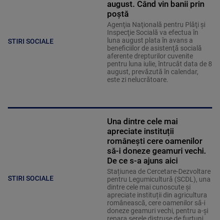
august. Când vin banii prin
poștă
Agenţia Naţională pentru Plăţi şi
Inspecţie Socială va efectua în
luna august plata în avans a
STIRI SOCIALE
beneficiilor de asistenţă socială
aferente drepturilor cuvenite
pentru luna iulie, întrucât data de 8
august, prevăzută în calendar,
este zi nelucrătoare.
Una dintre cele mai
apreciate instituții
românești cere oamenilor
să-i doneze geamuri vechi.
De ce s-a ajuns aici
Stațiunea de Cercetare-Dezvoltare
STIRI SOCIALE
pentru Legumicultură (SCDL), una
dintre cele mai cunoscute și
apreciate instituții din agricultura
românească, cere oamenilor să-i
doneze geamuri vechi, pentru a-și
repara serele distruse de furtuni.