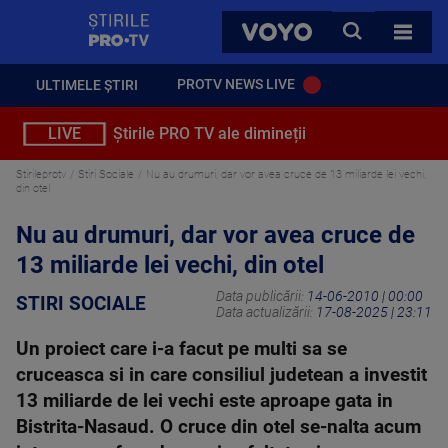
StirilePROTV
CAUTA
VOYO
TOATE 
PROTV NEWS LIVE
ULTIMELE ȘTIRI
LIVE
Știrile PRO TV ale dimineții
Stirileprotv
Stiri Sociale
Nu au drumuri, dar vor avea cruce de 13 miliarde lei vechi,
din otel
Nu au drumuri, dar vor avea cruce de
13 miliarde lei vechi, din otel
Data publicării:
14-06-2010 | 00:00
STIRI SOCIALE
Data actualizării:
17-08-2025 | 23:11
Un proiect care i-a facut pe multi sa se
cruceasca si in care consiliul judetean a investit
13 miliarde de lei vechi este aproape gata in
Bistrita-Nasaud. O cruce din otel se-nalta acum